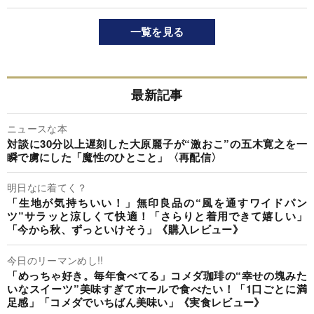
一覧を見る
最新記事
ニュースな本
対談に30分以上遅刻した大原麗子が“激おこ”の五木寛之を一
瞬で虜にした「魔性のひとこと」〈再配信〉
明日なに着てく？
「生地が気持ちいい！」無印良品の“風を通すワイドパン
ツ”サラッと涼しくて快適！「さらりと着用できて嬉しい」
「今から秋、ずっといけそう」《購入レビュー》
今日のリーマンめし!!
「めっちゃ好き。毎年食べてる」コメダ珈琲の“幸せの塊みた
いなスイーツ”美味すぎてホールで食べたい！「1口ごとに満
足感」「コメダでいちばん美味い」《実食レビュー》