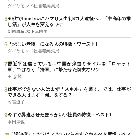
ダイヤモンド社書籍編集局
60代でtimeleszにハマり人生初の1人遠征へ…「中高年の推
し活」が人生を変えるワケ
劇団雌猫,松下真由美
「悲しい老後」になる人の特徴・ワースト1
ダイヤモンド社書籍編集局
習近平は焦っている…中国が弾道ミサイルを「ロケット
軍」ではなく「海軍」に撃たせた切実なワケ
王 彦麟
仕事ができない人はまず「スキル」を磨く。では、仕事が
できる人はまず「何」をする？
照宮遼子
今すぐ昇進させたほうがいい社員の特徴・ベスト1
本田淳也
「認知症」になりたくないなら今すぐやるべき習慣・ベス