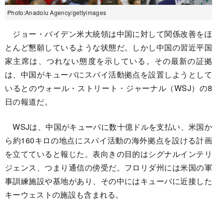
Photo:Anadolu Agency/gettyimages
ジョー・バイデン米大統領は中国に対して関係改善をほ
とんど懇願しているような状態だ。しかし中国の習近平国
家主席は、つれない態度を示している。その最新の証拠
は、中国がキューバにスパイ活動拠点を設置しようとして
いるとのウォール・ストリート・ジャーナル（WSJ）の8
日の報道だ。
WSJは、中国がキューバに数十億ドルを支払い、米国か
ら約160キロの地点にスパイ活動の海外拠点を設ける計画
を立てていると報じた。表向きの目的はシグナルインテリ
ジェンス、つまり通信の傍受だ。フロリダ州には米国の軍
事訓練施設や基地があり、その中にはキューバに近接した
キーウェストの施設も含まれる。