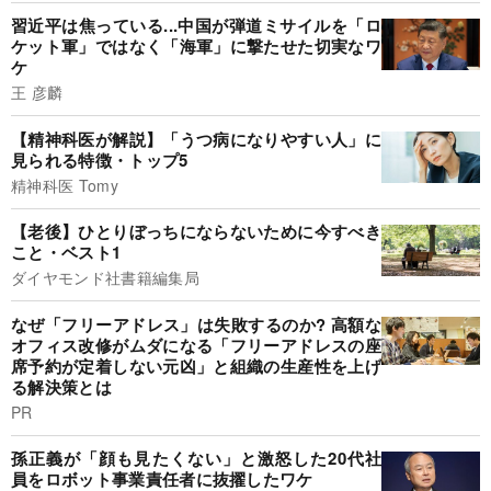
習近平は焦っている...中国が弾道ミサイルを「ロ
ケット軍」ではなく「海軍」に撃たせた切実なワ
ケ
王 彦麟
【精神科医が解説】「うつ病になりやすい人」に
見られる特徴・トップ5
精神科医 Tomy
【老後】ひとりぼっちにならないために今すべき
こと・ベスト1
ダイヤモンド社書籍編集局
なぜ「フリーアドレス」は失敗するのか? 高額な
オフィス改修がムダになる「フリーアドレスの座
席予約が定着しない元凶」と組織の生産性を上げ
る解決策とは
PR
孫正義が「顔も見たくない」と激怒した20代社
員をロボット事業責任者に抜擢したワケ