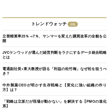
トレンドウォッチ
立替精算率25％→7％、ヤンマーを変えた購買改革の全貌を公
開
JVCケンウッドが選んだ経営判断をラクにするデータ統合戦略
とは
電通副社長×東大教授が語る「利益の松竹梅」なぜ松を狙うべ
き？
中外製薬CEOが明かす生存戦略と【変化に強い組織の作り
方】は？
「戦略は立派だが現場が動かない」を解決する【PMOの進化
系】