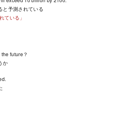
will exceed 10 billion by 2100.
えると予測されている
予測されている」
n the future？
うか
ed.
た