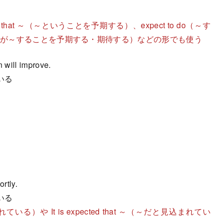
t that ～（～ということを予期する）、expect to do（～す
o ～（Aが～することを予期する・期待する）などの形でも使う
n will improve.
いる
rtly.
いる
まれている）や It is expected that ～（～だと見込まれてい