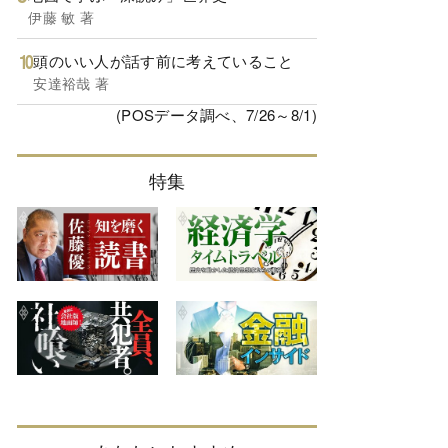
伊藤 敏 著
頭のいい人が話す前に考えていること
安達裕哉 著
(POSデータ調べ、7/26～8/1)
特集