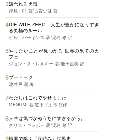
嫌われる勇気
岸見一郎 著/古賀史健 著
DIE WITH ZERO 人生が豊かになりすぎ
る究極のルール
ビル・パーキンス 著/児島 修 訳
やりたいことが見つかる 世界の果てのカ
フェ
ジョン・ストレルキー 著/鹿田昌美 訳
ブティック
池井戸 潤 著
わたしはこれでやせました
MEGUMI 著/道下将太郎 監修
人生は気づかぬうちにすぎるから。
クリス・ギレボー 著/児島 修 訳
地図で学ぶ「深読み」世界史