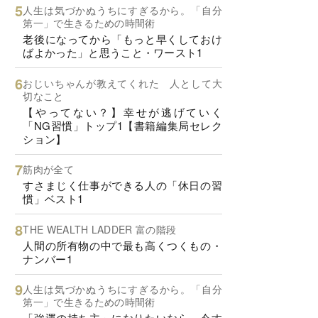
人生は気づかぬうちにすぎるから。「自分
第一」で生きるための時間術
老後になってから「もっと早くしておけ
ばよかった」と思うこと・ワースト1
おじいちゃんが教えてくれた 人として大
切なこと
【やってない？】幸せが逃げていく
「NG習慣」トップ1【書籍編集局セレク
ション】
筋肉が全て
すさまじく仕事ができる人の「休日の習
慣」ベスト1
THE WEALTH LADDER 富の階段
人間の所有物の中で最も高くつくもの・
ナンバー1
人生は気づかぬうちにすぎるから。「自分
第一」で生きるための時間術
「強運の持ち主」になりたいなら、今す