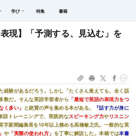
学び
特集
書籍
表現】「予測する、見込む」を
た経験があるだろう。しかし「たくさん覚えても、全く話
多数だ。そんな英語学習者から
「最短で英語の表現力をつ
なく多い」
と絶賛の声を集める本がある。
『話す力が身に
英単語トレーニングで、実践的な
スピーキング力
や
リスニン
英字新聞編集長を10年以上務める高橋敏之氏。一般的な英
」
や
「実際の使われ方」
を丁寧に解説した。本稿では
本書