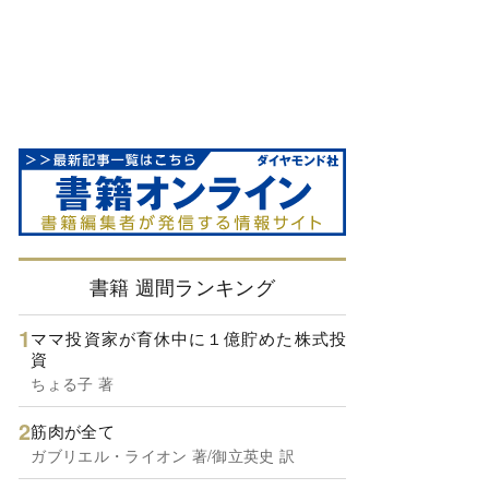
書籍 週間ランキング
ママ投資家が育休中に１億貯めた株式投
資
ちょる子 著
筋肉が全て
ガブリエル・ライオン 著/御立英史 訳