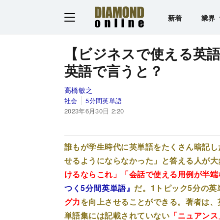
新着
業界
【ビジネスで使える英語
英語で言うと？
高橋敏之
社会
5分間英単語
2023年6月30日 2:20
誰もが学生時代に英単語をたくさん暗記し
せるようにならなかった」と答える人が大
けるならこれ」「会話で使える用例が半端
つく5分間英単語』
だ。1トピック5分の
グ力
を向上させることができる。著者は、
単語集には記載されていない
「ニュアンス