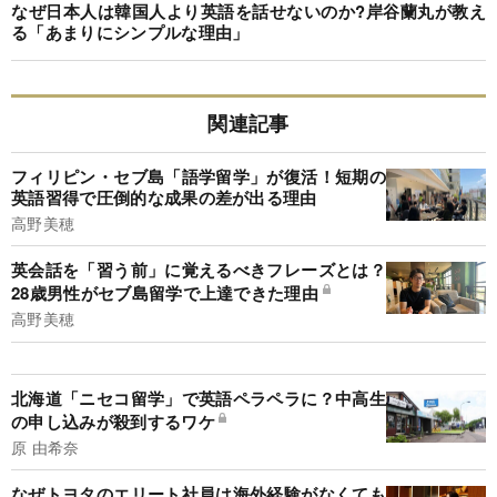
なぜ日本人は韓国人より英語を話せないのか?岸谷蘭丸が教え
る「あまりにシンプルな理由」
関連記事
フィリピン・セブ島「語学留学」が復活！短期の
英語習得で圧倒的な成果の差が出る理由
高野美穂
英会話を「習う前」に覚えるべきフレーズとは？
28歳男性がセブ島留学で上達できた理由
高野美穂
北海道「ニセコ留学」で英語ペラペラに？中高生
の申し込みが殺到するワケ
原 由希奈
なぜトヨタのエリート社員は海外経験がなくても