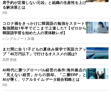
席予約が定着しない元凶」と組織の生産性を上げ
る解決策とは
PR
コロナ禍をきっかけに韓国語の勉強をスタート!
勉強開始1年半でどこまで上達した?【ゼロから
韓国語学習を始めた人の実体験レポ】
ハングルノート加藤
まだ間に合う!子どもの夏休み留学で英語力アッ
プ「40万円以下」で行けるオススメの国は?
高野美穂
AI時代に勝つグローバル経営の条件:海外拠点の
「見えない経営」からの脱却。「二層ERP」と
AIが導く、リアルタイム·データ統合戦略とは
PR