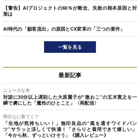
【警告】AIプロジェクトの60％が断念、失敗の根本原因と対
策は
AI時代の「顧客流出」の原因とCX変革の「三つの要件」
一覧を見る
最新記事
ニュースな本
対談に30分以上遅刻した大原麗子が“激おこ”の五木寛之を一
瞬で虜にした「魔性のひとこと」〈再配信〉
明日なに着てく？
「生地が気持ちいい！」無印良品の“風を通すワイドパン
ツ”サラッと涼しくて快適！「さらりと着用できて嬉しい」
「今から秋、ずっといけそう」《購入レビュー》