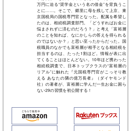
万円に迫る“奨学金という名の借金”を背負うこ
とに……。そこで、郷里に母を残して上京、東
京国税局の国税専門官となった。配属を希望し
たのは、相続税調査部門。「どうすればお金に
悩まされずに済むのだろう？」と考え「富裕層
のことを知れば、なにかしらの答えを得られる
のではないか？」と思い至ったからだった。国
税職員のなかでも富裕層が相手となる相続税を
担当するのは、たった1割ほど。情報が表に出
てくることはほとんどない。10年ほど携わった
相続税調査で、日本トップクラスの“富裕層の
リアル”に触れた『元国税専門官がこっそり教
える あなたの隣の億万長者』（ダイヤモンド
社）の著者が、富裕層に学んだ一生お金に困ら
ない29の習慣を初公開する！