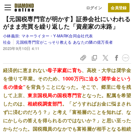
ログイン
【元国税専門官が明かす】
証券会社にいわれる
がまま売買を繰り返した「資産家の末路」
小林義崇:
マネーライター・Y-MARK合同会社代表
社会
元国税専門官がこっそり教える あなたの隣の億万長者
2023年9月10日 4:11
経済的に恵まれない
母子家庭に育ち
、高校・大学は奨学金
を借りて卒業。そのため、
1000万円に迫る“奨学金という
名の借金”
を背負うことになった。そこで、郷里に母を残
して上京、
東京国税局の国税専門官
となった。配属を希望
したのは、
相続税調査部門
。「どうすればお金に悩まされ
ずに済むのだろう？」と考え「富裕層のことを知れば、な
にかしらの答えを得られるのではないか？」と思い至った
からだった。国税職員のなかでも富裕層が相手となる相続