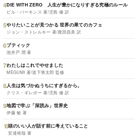
DIE WITH ZERO 人生が豊かになりすぎる究極のルール
ビル・パーキンス 著/児島 修 訳
やりたいことが見つかる 世界の果てのカフェ
ジョン・ストレルキー 著/鹿田昌美 訳
ブティック
池井戸 潤 著
わたしはこれでやせました
MEGUMI 著/道下将太郎 監修
人生は気づかぬうちにすぎるから。
クリス・ギレボー 著/児島 修 訳
地図で学ぶ「深読み」世界史
伊藤 敏 著
頭のいい人が話す前に考えていること
安達裕哉 著