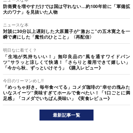
防衛費を増やすだけでは国は守れない…約100年前に「軍備拡
大のワナ」を見抜いた人物
ニュースな本
対談に30分以上遅刻した大原麗子が“激おこ”の五木寛之を一
瞬で虜にした「魔性のひとこと」〈再配信〉
明日なに着てく？
「生地が気持ちいい！」無印良品の“風を通すワイドパン
ツ”サラッと涼しくて快適！「さらりと着用できて嬉しい」
「今から秋、ずっといけそう」《購入レビュー》
今日のリーマンめし!!
「めっちゃ好き。毎年食べてる」コメダ珈琲の“幸せの塊みた
いなスイーツ”美味すぎてホールで食べたい！「1口ごとに満
足感」「コメダでいちばん美味い」《実食レビュー》
最新記事一覧