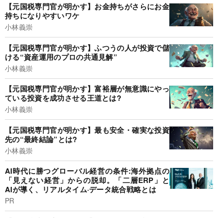
【元国税専門官が明かす】お金持ちがさらにお金
持ちになりやすいワケ
小林義崇
【元国税専門官が明かす】ふつうの人が投資で儲
ける“資産運用のプロの共通見解”
小林義崇
【元国税専門官が明かす】富裕層が無意識にやっ
ている投資を成功させる王道とは?
小林義崇
【元国税専門官が明かす】最も安全・確実な投資
先の“最終結論”とは?
小林義崇
AI時代に勝つグローバル経営の条件:海外拠点の
「見えない経営」からの脱却。「二層ERP」と
AIが導く、リアルタイム·データ統合戦略とは
PR