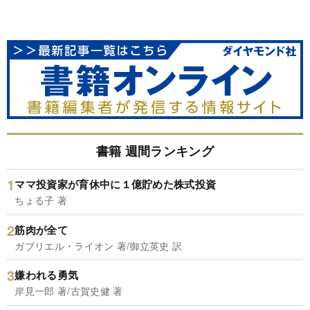
書籍 週間ランキング
ママ投資家が育休中に１億貯めた株式投資
ちょる子 著
筋肉が全て
ガブリエル・ライオン 著/御立英史 訳
嫌われる勇気
岸見一郎 著/古賀史健 著