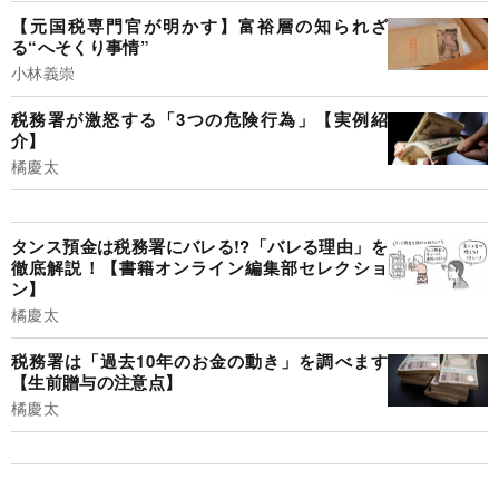
【元国税専門官が明かす】富裕層の知られざ
る“へそくり事情”
小林義崇
税務署が激怒する「3つの危険行為」【実例紹
介】
橘慶太
タンス預金は税務署にバレる!?「バレる理由」を
徹底解説！【書籍オンライン編集部セレクショ
ン】
橘慶太
税務署は「過去10年のお金の動き」を調べます
【生前贈与の注意点】
橘慶太