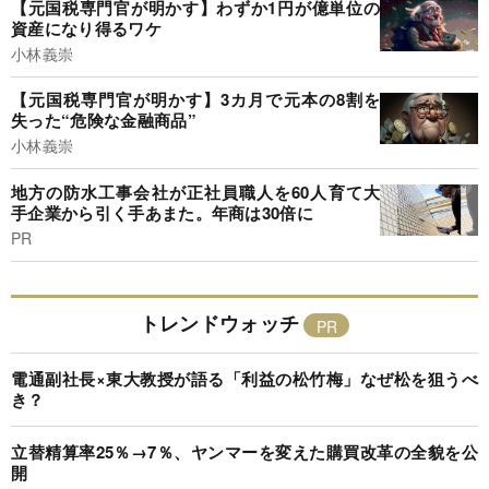
【元国税専門官が明かす】わずか1円が億単位の
資産になり得るワケ
小林義崇
【元国税専門官が明かす】3カ月で元本の8割を
失った“危険な金融商品”
小林義崇
地方の防水工事会社が正社員職人を60人育て大
手企業から引く手あまた。年商は30倍に
PR
トレンドウォッチ
電通副社長×東大教授が語る「利益の松竹梅」なぜ松を狙うべ
き？
立替精算率25％→7％、ヤンマーを変えた購買改革の全貌を公
開