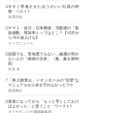
今すぐ昇進させたほうがいい社員の特
徴・ベスト1
本田淳也
ヤマト・佐川・日本郵便…宅配便の「取
扱個数」増加率トップはどこ？【10月か
ら10％値上げも】
カーゴニュース
頑固でも、意地悪でもない…融通が利か
ない人の「納得の正体」〈風、薫る第95
回〉
木俣 冬
「再入館禁止」イオンモールの“完璧”な
マニュアルが人命を守れなかったワケ
窪田順生
老後になってから「もっと早くしておけ
ばよかった」と思うこと・ワースト1
ダイヤモンド社書籍編集局