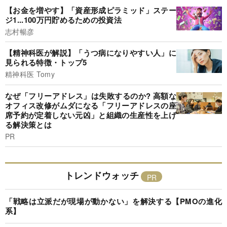
【お金を増やす】「資産形成ピラミッド」ステー
ジ1...100万円貯めるための投資法
志村暢彦
【精神科医が解説】「うつ病になりやすい人」に
見られる特徴・トップ5
精神科医 Tomy
なぜ「フリーアドレス」は失敗するのか? 高額な
オフィス改修がムダになる「フリーアドレスの座
席予約が定着しない元凶」と組織の生産性を上げ
る解決策とは
PR
トレンドウォッチ
「戦略は立派だが現場が動かない」を解決する【PMOの進化
系】