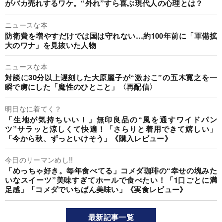
がバカ売れするワケ。“外れ”すら喜ぶ現代人の心理とは？
ニュースな本
防衛費を増やすだけでは国は守れない…約100年前に「軍備拡
大のワナ」を見抜いた人物
ニュースな本
対談に30分以上遅刻した大原麗子が“激おこ”の五木寛之を一
瞬で虜にした「魔性のひとこと」〈再配信〉
明日なに着てく？
「生地が気持ちいい！」無印良品の“風を通すワイドパン
ツ”サラッと涼しくて快適！「さらりと着用できて嬉しい」
「今から秋、ずっといけそう」《購入レビュー》
今日のリーマンめし!!
「めっちゃ好き。毎年食べてる」コメダ珈琲の“幸せの塊みた
いなスイーツ”美味すぎてホールで食べたい！「1口ごとに満
足感」「コメダでいちばん美味い」《実食レビュー》
最新記事一覧