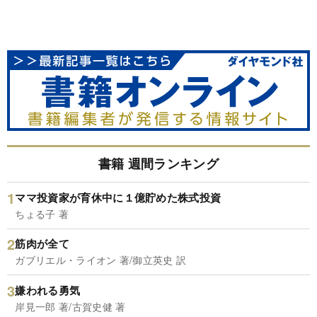
書籍 週間ランキング
ママ投資家が育休中に１億貯めた株式投資
ちょる子 著
筋肉が全て
ガブリエル・ライオン 著/御立英史 訳
嫌われる勇気
岸見一郎 著/古賀史健 著