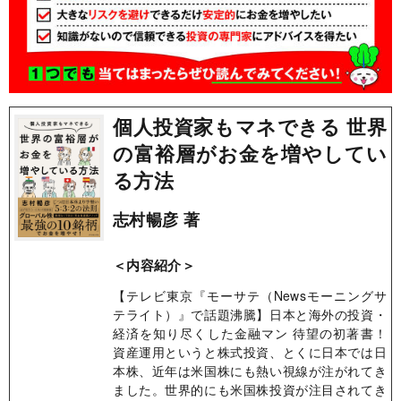
個人投資家もマネできる 世界
の富裕層がお金を増やしてい
る方法
志村暢彦 著
＜内容紹介＞
【テレビ東京『モーサテ（Newsモーニングサ
テライト）』で話題沸騰】日本と海外の投資・
経済を知り尽くした金融マン 待望の初著書！
資産運用というと株式投資、とくに日本では日
本株、近年は米国株にも熱い視線が注がれてき
ました。世界的にも米国株投資が注目されてき