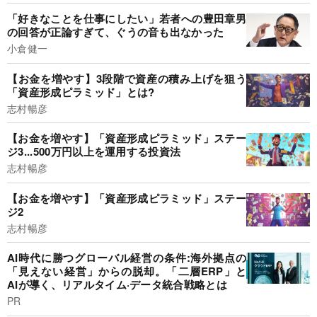
「好きなことを仕事にしたい」若者への豊田章男
の回答が正論すぎて、ぐうの音も出なかった
小倉健一
【お金を増やす】3段階で資産の積み上げを狙う
「資産形成ピラミッド」とは?
志村暢彦
【お金を増やす】「資産形成ピラミッド」ステー
ジ3...500万円以上を運用する投資法
志村暢彦
【お金を増やす】「資産形成ピラミッド」ステー
ジ2
志村暢彦
AI時代に勝つグローバル経営の条件:海外拠点の
「見えない経営」からの脱却。「二層ERP」と
AIが導く、リアルタイム·データ統合戦略とは
PR