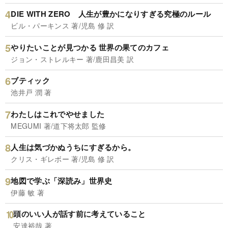
DIE WITH ZERO 人生が豊かになりすぎる究極のルール
ビル・パーキンス 著/児島 修 訳
やりたいことが見つかる 世界の果てのカフェ
ジョン・ストレルキー 著/鹿田昌美 訳
ブティック
池井戸 潤 著
わたしはこれでやせました
MEGUMI 著/道下将太郎 監修
人生は気づかぬうちにすぎるから。
クリス・ギレボー 著/児島 修 訳
地図で学ぶ「深読み」世界史
伊藤 敏 著
頭のいい人が話す前に考えていること
安達裕哉 著