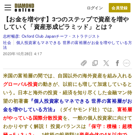
ログイン
【お金を増やす】
3つのステップで資産を増や
していく「資産形成ピラミッド」とは？
志村暢彦:
Oxford Club Japanチーフ・ストラテジスト
社会
個人投資家もマネできる 世界の富裕層がお金を増やしている方
法
2023年10月28日 4:17
米国の富裕層の間では、自国以外の海外資産を組み入れる
グローバル投資
の動きが、以前にも増して加速していると
いう。日本と海外の投資・経済を知り尽くした金融マン待
望の初著書
『個人投資家もマネできる 世界の富裕層がお
金を増やしている方法』
（ダイヤモンド社）では、
富裕層
がやっている国際分散投資
を、一般の個人投資家に向けて
わかりやすく解説！ 投資バランスは
「保守：積極：超積
極＝5：3：2」
、1銘柄の投資額は
資産全体の4％以内で
、