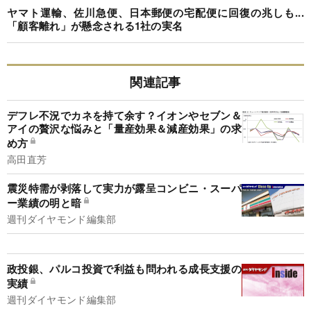
ヤマト運輸、佐川急便、日本郵便の宅配便に回復の兆しも...
「顧客離れ」が懸念される1社の実名
関連記事
デフレ不況でカネを持て余す？イオンやセブン＆
アイの贅沢な悩みと「量産効果＆減産効果」の求
め方
高田直芳
震災特需が剥落して実力が露呈コンビニ・スーパ
ー業績の明と暗
週刊ダイヤモンド編集部
政投銀、パルコ投資で利益も問われる成長支援の
実績
週刊ダイヤモンド編集部