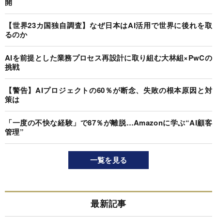
開
【世界23カ国独自調査】なぜ日本はAI活用で世界に後れを取
るのか
AIを前提とした業務プロセス再設計に取り組む大林組×PwCの
挑戦
【警告】AIプロジェクトの60％が断念、失敗の根本原因と対
策は
「一度の不快な経験」で87％が離脱…Amazonに学ぶ“AI顧客
管理”
一覧を見る
最新記事