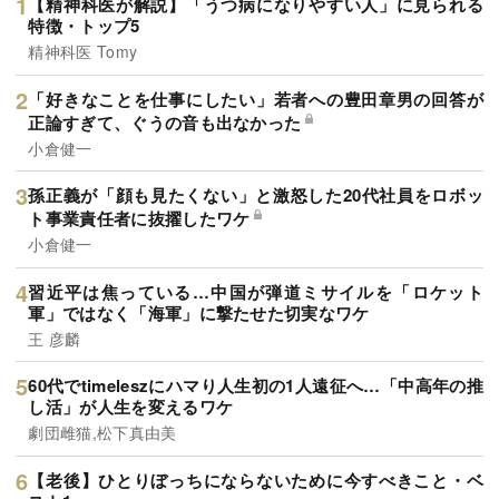
【精神科医が解説】「うつ病になりやすい人」に見られる
特徴・トップ5
精神科医 Tomy
「好きなことを仕事にしたい」若者への豊田章男の回答が
正論すぎて、ぐうの音も出なかった
小倉健一
孫正義が「顔も見たくない」と激怒した20代社員をロボッ
ト事業責任者に抜擢したワケ
小倉健一
習近平は焦っている…中国が弾道ミサイルを「ロケット
軍」ではなく「海軍」に撃たせた切実なワケ
王 彦麟
60代でtimeleszにハマり人生初の1人遠征へ…「中高年の推
し活」が人生を変えるワケ
劇団雌猫,松下真由美
【老後】ひとりぼっちにならないために今すべきこと・ベ