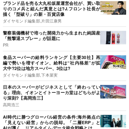
ブランド品を売る大丸松坂屋運営会社が、買い取
りのコメ兵と組んだ真意とは?J.フロント社長が
描く「型破り」の新・百貨店像
ダイヤモンド編集部,片田江康男
警察装備機材で培った開発力から生まれた純国産
「熊撃退スプレー」が話題に
PR
食品スーパーの給料ランキング【主要30社】再
編で勢いを増すイオン、給料は“社内格差”が拡
大中?2位は地方スーパー、3位は?
ダイヤモンド編集部,下本菜実
日本のスーパーがビジネスとして「終わってい
る」理由、イオンとイトーヨーカ堂はどちらがよ
り深刻?【高岡浩三】
高岡浩三
AI時代に勝つグローバル経営の条件:海外拠点の
「見えない経営」からの脱却。「二層ERP」と
AIが導く、リアルタイム·データ統合戦略とは