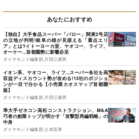
あなたにおすすめ
【独自】大手食品スーパー「バロー」関東2号店
の立地が判明!岐阜の雄が見据える「重点エリ
ア」とは?イトーヨーカ堂、ヤオコー、ライフ、
オーケー...首都圏勢に影響必至
ダイヤモンド編集部,片田江康男
イオン系、ヤオコー、ライフ...スーパー各社を高
収益ディスカウント勢が攻める!13社のポジショ
ンが一目で分かる【小売業カオスマップ首都圏
版】
ダイヤモンド編集部,片田江康男
準大手ゼネコン高松コンストラクション、M&A
巧者の創業トップが明かす「攻撃型再編戦略」の
中身
ダイヤモンド編集部,土本匡孝