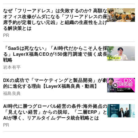
なぜ「フリーアドレス」は失敗するのか? 高額な
オフィス改修がムダになる「フリーアドレスの座
席予約が定着しない元凶」と組織の生産性を上げ
る解決策とは
PR
「SaaSは死なない」「AI時代だからこそ人を採
る」LayerX福島CEOが150億円調達で描く成長
戦略
岩本有平
DXの成功で「マーケティングと製品開発」が劇
的に進化する理由【LayerX福島良典・動画】
福島良典
AI時代に勝つグローバル経営の条件:海外拠点の
「見えない経営」からの脱却。「二層ERP」と
AIが導く、リアルタイム·データ統合戦略とは
PR