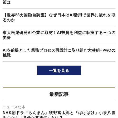
策は
【世界23カ国独自調査】なぜ日本はAI活用で世界に後れを取
るのか
東大松尾研発AI企業に取材！AI投資を利益に転換する三つの
要諦
AIを前提とした業務プロセス再設計に取り組む大林組×PwCの
挑戦
一覧を見る
最新記事
ニュースな本
NHK朝ドラ『らんまん』牧野富太郎と『ばけばけ』小泉八雲
をつなぐ「意外な共通点」とは？