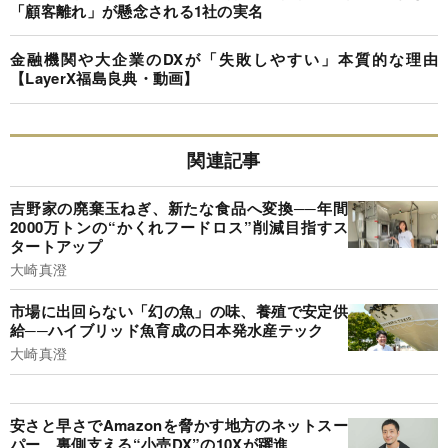
「顧客離れ」が懸念される1社の実名
金融機関や大企業のDXが「失敗しやすい」本質的な理由
【LayerX福島良典・動画】
関連記事
吉野家の廃棄玉ねぎ、新たな食品へ変換──年間
2000万トンの“かくれフードロス”削減目指すス
タートアップ
大崎真澄
市場に出回らない「幻の魚」の味、養殖で安定供
給──ハイブリッド魚育成の日本発水産テック
大崎真澄
安さと早さでAmazonを脅かす地方のネットスー
パー、裏側支える“小売DX”の10Xが躍進