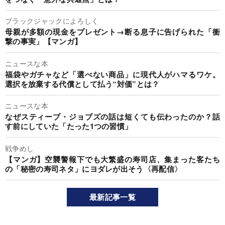
ブラックジャックによろしく
母親が多額の現金をプレゼント→断る息子に告げられた「衝
撃の事実」【マンガ】
ニュースな本
福袋やガチャなど「選べない商品」に現代人がハマるワケ。
選択を放棄する代償として払う“対価”とは？
ニュースな本
なぜスティーブ・ジョブズの話は短くても伝わったのか？話
す前にしていた「たった1つの習慣」
戦争めし
【マンガ】空襲警報下でも大繁盛の寿司店、集まった客たち
の「秘密の寿司ネタ」にヨダレが出そう〈再配信〉
最新記事一覧