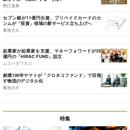
野口直希
セブン銀が11億円出資、プリペイドカードのカ
ンムが「投資」領域の新サービス立ち上げへ
菊池大介
起業家が起業家を支援、マネーフォワードが30
億円の「HIRAC FUND」設立
ムコハタワカコ
創業100年ヤマトが「クロネコファンド」で目指
す物流のデジタル化
菊池大介
特集