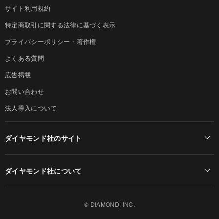
サイト利用規約
特定商取引に関する法律に基づく表示
プライバシーポリシー・著作権
よくある質問
広告掲載
お問い合わせ
法人導入について
ダイヤモンド社のサイト
Diamond Online(English)
ダイヤモンド社について
週刊ダイヤモンド
ダイヤモンド社TOP
DIAMONDハーバード・ビジネス・レビュー
© DIAMOND, INC.
会社概要
ダイヤモンドZAi（デジタル版）