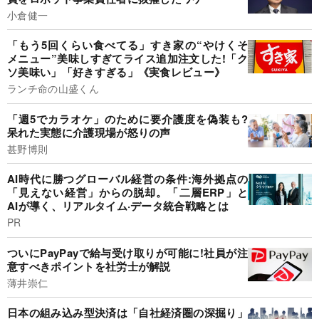
小倉健一
「もう5回くらい食べてる」すき家の“やけくそ
メニュー”美味しすぎてライス追加注文した!「ク
ソ美味い」「好きすぎる」《実食レビュー》
ランチ命の山盛くん
「週5でカラオケ」のために要介護度を偽装も?
呆れた実態に介護現場が怒りの声
甚野博則
AI時代に勝つグローバル経営の条件:海外拠点の
「見えない経営」からの脱却。「二層ERP」と
AIが導く、リアルタイム·データ統合戦略とは
PR
ついにPayPayで給与受け取りが可能に!社員が注
意すべきポイントを社労士が解説
薄井崇仁
日本の組み込み型決済は「自社経済圏の深掘り」