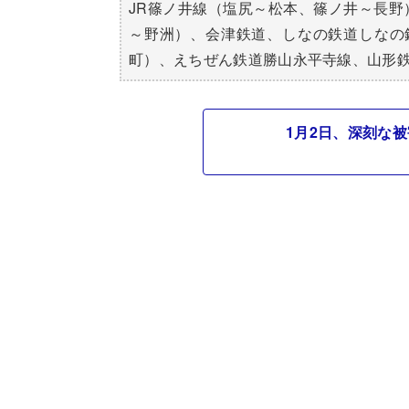
JR篠ノ井線（塩尻～松本、篠ノ井～長野
～野洲）、会津鉄道、しなの鉄道しなの
町）、えちぜん鉄道勝山永平寺線、山形
1月2日、深刻な