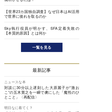
【世界23カ国独自調査】なぜ日本はAI活用
で世界に後れを取るのか
Sky執行役員が明かす、SFA定着失敗の
【本質的原因】とは何か
一覧を見る
最新記事
ニュースな本
対談に30分以上遅刻した大原麗子が“激お
こ”の五木寛之を一瞬で虜にした「魔性のひ
とこと」〈再配信〉
明日なに着てく？