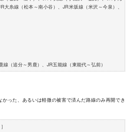
JR大糸線（松本～南小谷）、JR米坂線（米沢～今泉）、
男鹿線（追分～男鹿）、JR五能線（東能代～弘前）
なかった、あるいは軽微の被害で済んだ路線のみ再開でき
）］