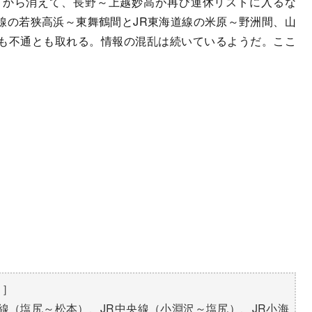
から消えて、長野～上越妙高が再び運休リストに入るな
線の若狭高浜～東舞鶴間とJR東海道線の米原～野洲間、山
も不通とも取れる。情報の混乱は続いているようだ。ここ
）］
井線（塩尻～松本）、JR中央線（小淵沢～塩尻）、JR小海