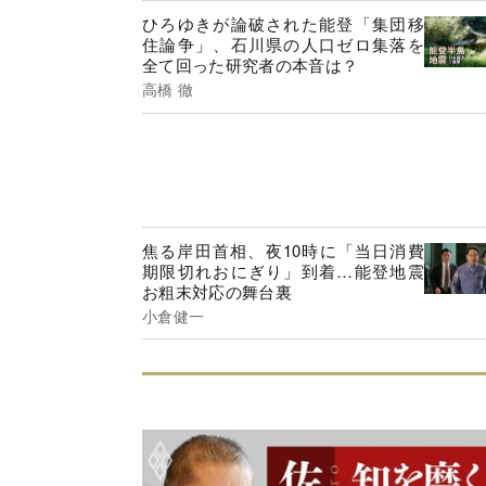
ひろゆきが論破された能登「集団移
住論争」、石川県の人口ゼロ集落を
全て回った研究者の本音は？
高橋 徹
焦る岸田首相、夜10時に「当日消費
期限切れおにぎり」到着…能登地震
お粗末対応の舞台裏
小倉健一