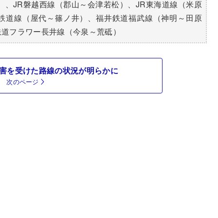
）、JR磐越西線（郡山～会津若松）、JR東海道線（米原
鉄道線（屋代～篠ノ井）、福井鉄道福武線（神明～田原
鉄道フラワー長井線（今泉～荒砥）
被害を受けた路線の状況が明らかに
次のページ