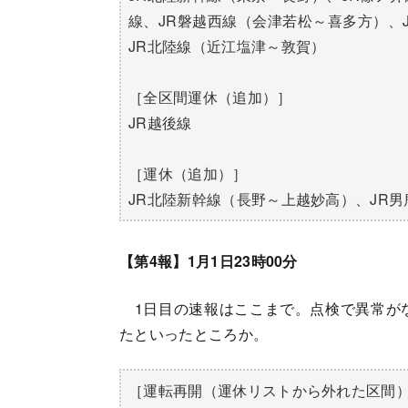
線、JR磐越西線（会津若松～喜多方）、
JR北陸線（近江塩津～敦賀）
［全区間運休（追加）］
JR越後線
［運休（追加）］
JR北陸新幹線（長野～上越妙高）、JR
【第4報】1月1日23時00分
1日目の速報はここまで。点検で異常が
たといったところか。
［運転再開（運休リストから外れた区間