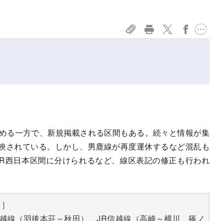
める一方で、新規掲載される区間もある。続々と情報が集
映されている。しかし、男鹿線が再度運休するなど混乱も
JR西日本区間に分けられるなど、線区表記の修正も行われ
）］
羽越線（羽後本荘～秋田）、JR信越線（高崎～横川、篠ノ