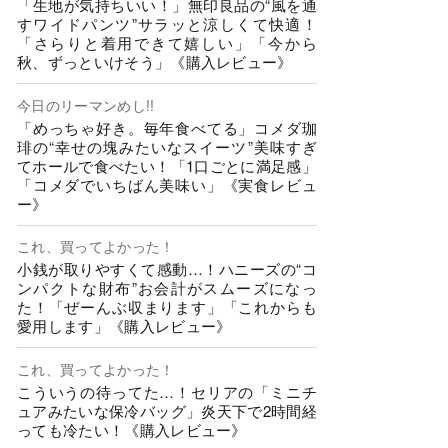
「生地が気持ちいい！」無印良品の“風を通
すワイドパンツ”サラッと涼しくて快適！
「さらりと着用できて嬉しい」「今から
秋、ずっといけそう」《購入レビュー》
今日のリーマンめし!!
「めっちゃ好き。毎年食べてる」コメダ珈
琲の“幸せの塊みたいなスイーツ”美味すぎ
てホールで食べたい！「1口ごとに満足感」
「コメダでいちばん美味い」《実食レビュ
ー》
これ、買ってよかった！
小銭が取りやすくて感動…！ハニーズの“コ
ンパクトな財布”お会計がスムーズになっ
た！「ぜーんぶ収まります」「これからも
愛用します」《購入レビュー》
これ、買ってよかった！
こういうの待ってた…！セリアの「ミニチ
ュアみたいな保冷バッグ」炎天下で2時間経
っても冷たい！《購入レビュー》