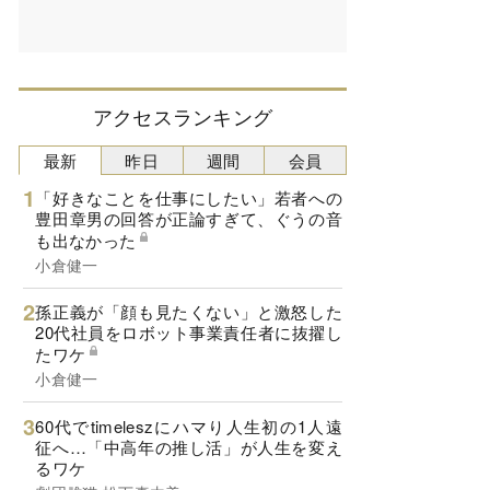
アクセスランキング
最新
昨日
週間
会員
「好きなことを仕事にしたい」若者への
豊田章男の回答が正論すぎて、ぐうの音
も出なかった
小倉健一
孫正義が「顔も見たくない」と激怒した
20代社員をロボット事業責任者に抜擢し
たワケ
小倉健一
60代でtimeleszにハマり人生初の1人遠
征へ…「中高年の推し活」が人生を変え
るワケ