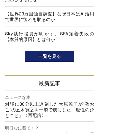
【世界23カ国独自調査】なぜ日本はAI活用
で世界に後れを取るのか
Sky執行役員が明かす、SFA定着失敗の
【本質的原因】とは何か
一覧を見る
最新記事
ニュースな本
対談に30分以上遅刻した大原麗子が“激お
こ”の五木寛之を一瞬で虜にした「魔性のひ
とこと」〈再配信〉
明日なに着てく？