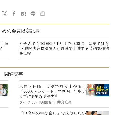
すめの会員限定記事
に回復
社会人でもTOEIC「1カ月で+300点」は夢ではな
名
い!難関大合格請負人が爆速で上達する英語勉強法
を伝授
関連記事
出世・転職、英語で成り上がる！
「800人アンケート」で判明、年収ア
ップに必要な英語力
ダイヤモンド編集部,臼井真粧美
「中高年の学び直し」で失敗しない