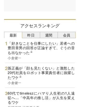
アクセスランキング
最新
昨日
週間
会員
「好きなことを仕事にしたい」若者への
豊田章男の回答が正論すぎて、ぐうの音
も出なかった
小倉健一
孫正義が「顔も見たくない」と激怒した
20代社員をロボット事業責任者に抜擢し
たワケ
小倉健一
60代でtimeleszにハマり人生初の1人遠
征へ…「中高年の推し活」が人生を変え
るワケ