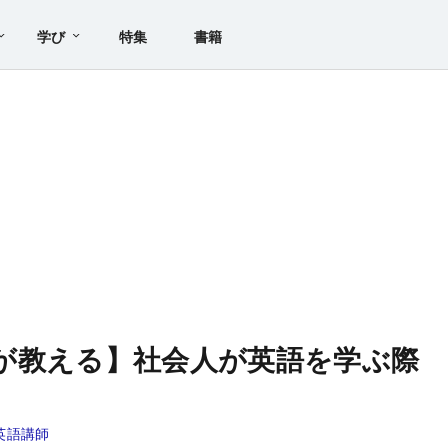
学び
特集
書籍
講師が教える】社会人が英語を学ぶ際
？
英語講師