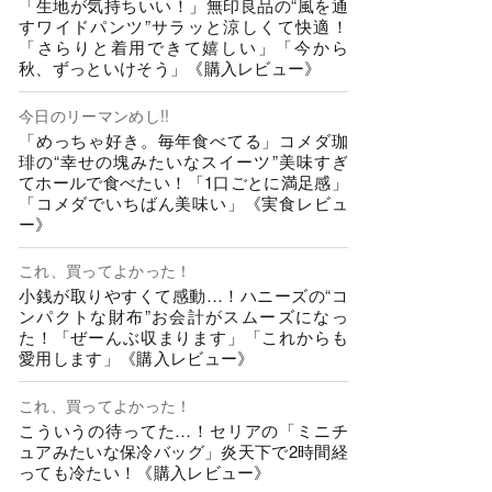
「生地が気持ちいい！」無印良品の“風を通
すワイドパンツ”サラッと涼しくて快適！
「さらりと着用できて嬉しい」「今から
秋、ずっといけそう」《購入レビュー》
今日のリーマンめし!!
「めっちゃ好き。毎年食べてる」コメダ珈
琲の“幸せの塊みたいなスイーツ”美味すぎ
てホールで食べたい！「1口ごとに満足感」
「コメダでいちばん美味い」《実食レビュ
ー》
これ、買ってよかった！
小銭が取りやすくて感動…！ハニーズの“コ
ンパクトな財布”お会計がスムーズになっ
た！「ぜーんぶ収まります」「これからも
愛用します」《購入レビュー》
これ、買ってよかった！
こういうの待ってた…！セリアの「ミニチ
ュアみたいな保冷バッグ」炎天下で2時間経
っても冷たい！《購入レビュー》