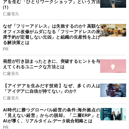
アを生む「ひとりワークショップ」という方法
(1)
仁藤安久
なぜ「フリーアドレス」は失敗するのか? 高額な
オフィス改修がムダになる「フリーアドレスの座
席予約が定着しない元凶」と組織の生産性を上げ
る解決策とは
PR
発想が行き詰まったときに、突破するヒントを与
えてくれるユニークな方法とは
仁藤安久
【アイデアを生みだす技術】なぜ、多くの人は
「アイデアに自信が持てない」のか?
仁藤安久
AI時代に勝つグローバル経営の条件:海外拠点の
「見えない経営」からの脱却。「二層ERP」と
AIが導く、リアルタイム·データ統合戦略とは
PR