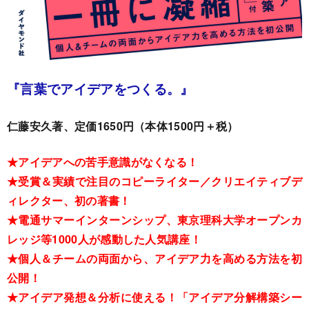
『言葉でアイデアをつくる。』
仁藤安久著、定価1650円（本体1500円＋税）
★アイデアへの苦手意識がなくなる！
★受賞＆実績で注目のコピーライター／クリエイティブデ
ィレクター、初の著書！
★電通サマーインターンシップ、東京理科大学オープンカ
レッジ等1000人が感動した人気講座！
★個人＆チームの両面から、アイデア力を高める方法を初
公開！
★アイデア発想＆分析に使える！「アイデア分解構築シー