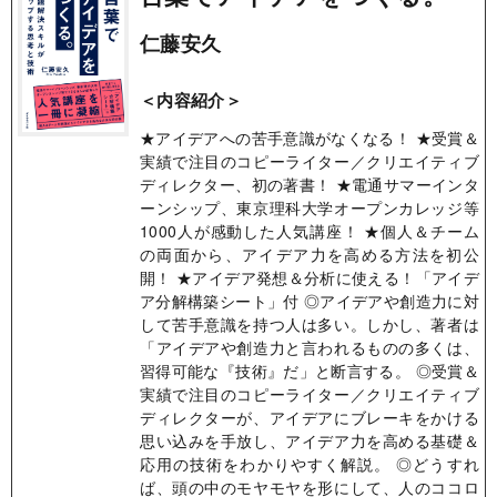
仁藤安久
＜内容紹介＞
★アイデアへの苦手意識がなくなる！ ★受賞＆
実績で注目のコピーライター／クリエイティブ
ディレクター、初の著書！ ★電通サマーインタ
ーンシップ、東京理科大学オープンカレッジ等
1000人が感動した人気講座！ ★個人＆チーム
の両面から、アイデア力を高める方法を初公
開！ ★アイデア発想＆分析に使える！「アイデ
ア分解構築シート」付 ◎アイデアや創造力に対
して苦手意識を持つ人は多い。しかし、著者は
「アイデアや創造力と言われるものの多くは、
習得可能な『技術』だ」と断言する。 ◎受賞＆
実績で注目のコピーライター／クリエイティブ
ディレクターが、アイデアにブレーキをかける
思い込みを手放し、アイデア力を高める基礎＆
応用の技術をわかりやすく解説。 ◎どうすれ
ば、頭の中のモヤモヤを形にして、人のココロ