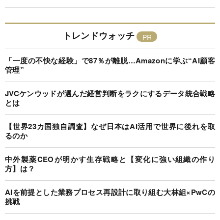
トレンドウォッチ
「一度の不快な経験」で87％が離脱…Amazonに学ぶ“AI顧客
管理”
JVCケンウッドが選んだ経営判断をラクにするデータ統合戦略
とは
【世界23カ国独自調査】なぜ日本はAI活用で世界に後れを取
るのか
中外製薬CEOが明かす生存戦略と【変化に強い組織の作り
方】は？
AIを前提とした業務プロセス再設計に取り組む大林組×PwCの
挑戦