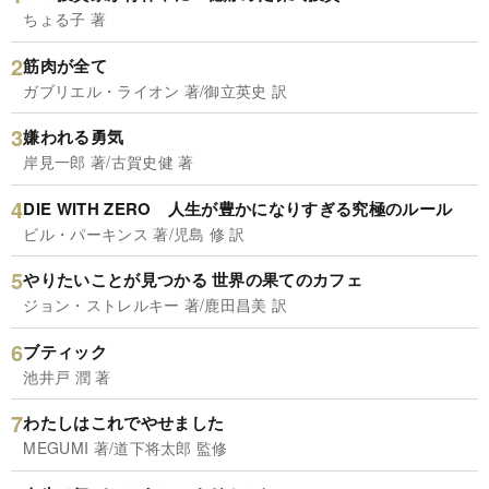
ちょる子 著
筋肉が全て
ガブリエル・ライオン 著/御立英史 訳
嫌われる勇気
岸見一郎 著/古賀史健 著
DIE WITH ZERO 人生が豊かになりすぎる究極のルール
ビル・パーキンス 著/児島 修 訳
やりたいことが見つかる 世界の果てのカフェ
ジョン・ストレルキー 著/鹿田昌美 訳
ブティック
池井戸 潤 著
わたしはこれでやせました
MEGUMI 著/道下将太郎 監修