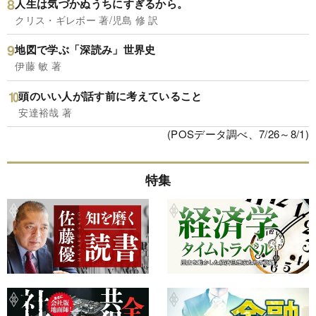
人生は気づかぬうちにすぎるから。
クリス・ギレボー 著/児島 修 訳
地図で学ぶ「深読み」世界史
伊藤 敏 著
頭のいい人が話す前に考えていること
安達裕哉 著
(POSデータ調べ、7/26～8/1)
特集