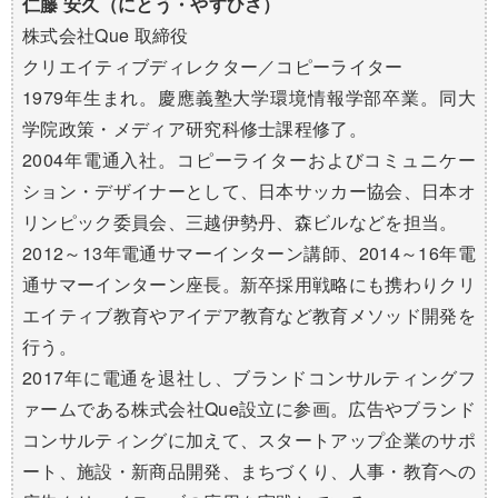
仁藤 安久（にとう・やすひさ）
株式会社Que 取締役
クリエイティブディレクター／コピーライター
1979年生まれ。慶應義塾大学環境情報学部卒業。同大
学院政策・メディア研究科修士課程修了。
2004年電通入社。コピーライターおよびコミュニケー
ション・デザイナーとして、日本サッカー協会、日本オ
リンピック委員会、三越伊勢丹、森ビルなどを担当。
2012～13年電通サマーインターン講師、2014～16年電
通サマーインターン座長。新卒採用戦略にも携わりクリ
エイティブ教育やアイデア教育など教育メソッド開発を
行う。
2017年に電通を退社し、ブランドコンサルティングフ
ァームである株式会社Que設立に参画。広告やブランド
コンサルティングに加えて、スタートアップ企業のサポ
ート、施設・新商品開発、まちづくり、人事・教育への