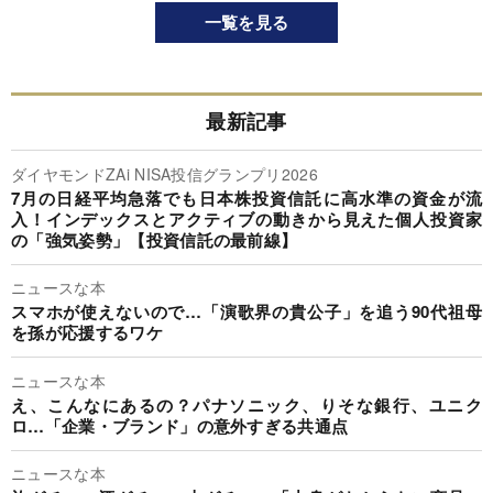
一覧を見る
最新記事
ダイヤモンドZAi NISA投信グランプリ2026
7月の日経平均急落でも日本株投資信託に高水準の資金が流
入！インデックスとアクティブの動きから見えた個人投資家
の「強気姿勢」【投資信託の最前線】
ニュースな本
スマホが使えないので…「演歌界の貴公子」を追う90代祖母
を孫が応援するワケ
ニュースな本
え、こんなにあるの？パナソニック、りそな銀行、ユニク
ロ…「企業・ブランド」の意外すぎる共通点
ニュースな本