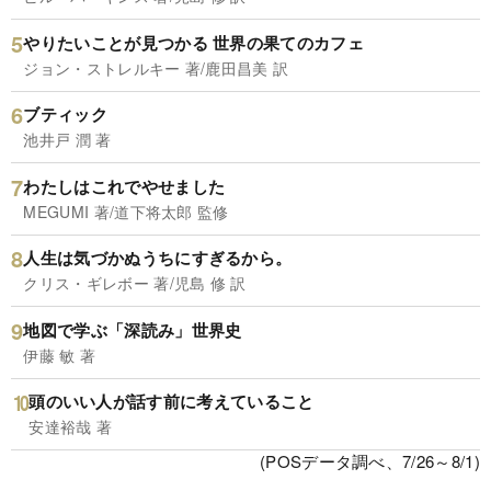
やりたいことが見つかる 世界の果てのカフェ
ジョン・ストレルキー 著/鹿田昌美 訳
ブティック
池井戸 潤 著
わたしはこれでやせました
MEGUMI 著/道下将太郎 監修
人生は気づかぬうちにすぎるから。
クリス・ギレボー 著/児島 修 訳
地図で学ぶ「深読み」世界史
伊藤 敏 著
頭のいい人が話す前に考えていること
安達裕哉 著
(POSデータ調べ、7/26～8/1)