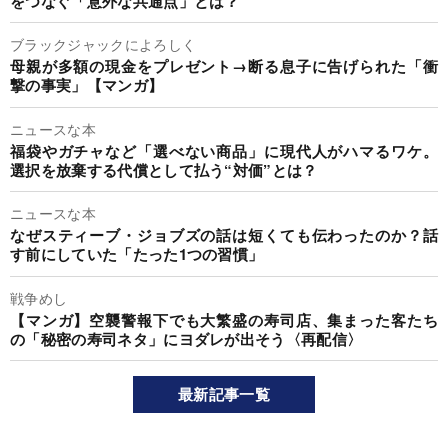
をつなぐ「意外な共通点」とは？
ブラックジャックによろしく
母親が多額の現金をプレゼント→断る息子に告げられた「衝
撃の事実」【マンガ】
ニュースな本
福袋やガチャなど「選べない商品」に現代人がハマるワケ。
選択を放棄する代償として払う“対価”とは？
ニュースな本
なぜスティーブ・ジョブズの話は短くても伝わったのか？話
す前にしていた「たった1つの習慣」
戦争めし
【マンガ】空襲警報下でも大繁盛の寿司店、集まった客たち
の「秘密の寿司ネタ」にヨダレが出そう〈再配信〉
最新記事一覧