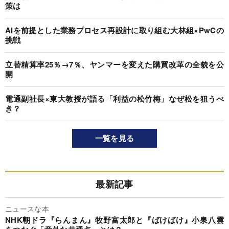
策は
AIを前提とした業務プロセス再設計に取り組む大林組×PwCの
挑戦
立替精算率25％→7％、ヤンマーを変えた購買改革の全貌を公
開
電通副社長×東大教授が語る「利益の松竹梅」なぜ松を狙うべ
き？
一覧を見る
最新記事
ニュースな本
NHK朝ドラ『らんまん』牧野富太郎と『ばけばけ』小泉八雲