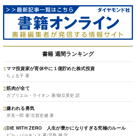
書籍 週間ランキング
ママ投資家が育休中に１億貯めた株式投資
ちょる子 著
筋肉が全て
ガブリエル・ライオン 著/御立英史 訳
嫌われる勇気
岸見一郎 著/古賀史健 著
DIE WITH ZERO 人生が豊かになりすぎる究極のルール
ビル・パーキンス 著/児島 修 訳