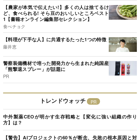
【農家が本気で伝えたい!】多くの人は捨てるけ
ど、食べられる! そら豆のおいしいところベスト
1【書籍オンライン編集部セレクション】
食べチョク
【料理が下手な人】に共通するたった1つの特徴
藤井恵
警察装備機材で培った開発力から生まれた純国産
「熊撃退スプレー」が話題に
PR
トレンドウォッチ
中外製薬CEOが明かす生存戦略と【変化に強い組織の作り
方】は？
【警告】AIプロジェクトの60％が断念、失敗の根本原因と対