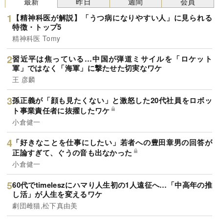
最新
昨日
週間
会員
【精神科医が解説】「うつ病になりやすい人」に見られる
特徴・トップ5
精神科医 Tomy
習近平は焦っている…中国が弾道ミサイルを「ロケット
軍」ではなく「海軍」に撃たせた切実なワケ
王 彦麟
孫正義が「顔も見たくない」と激怒した20代社員をロボッ
ト事業責任者に抜擢したワケ
小倉健一
「好きなことを仕事にしたい」若者への豊田章男の回答が
正論すぎて、ぐうの音も出なかった
小倉健一
60代でtimeleszにハマり人生初の1人遠征へ…「中高年の推
し活」が人生を変えるワケ
劇団雌猫,松下真由美