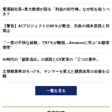
電通副社長×東大教授が語る「利益の松竹梅」なぜ松を狙うべ
き？
【警告】AIプロジェクトの60％が断念、失敗の根本原因と対
策は
「一度の不快な経験」で87％が離脱…Amazonに学ぶ“AI顧客
管理”
AI時代の「顧客流出」の原因とCX変革の「三つの要件」
立替精算率25％→7％、ヤンマーを変えた購買改革の全貌を公
開
一覧を見る