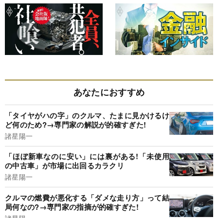
あなたにおすすめ
「タイヤがハの字」のクルマ、たまに見かけるけ
ど何のため?→専門家の解説が的確すぎた!
諸星陽一
「ほぼ新車なのに安い」には裏がある!「未使用
の中古車」が市場に出回るカラクリ
諸星陽一
クルマの燃費が悪化する「ダメな走り方」って結
局何なの?→専門家の指摘が的確すぎた!
諸星陽一