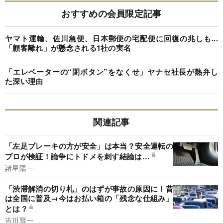
おすすめの会員限定記事
ヤマト運輸、佐川急便、日本郵便の宅配便に回復の兆しも...
「顧客離れ」が懸念される1社の実名
「エレベーターの“閉ボタン”をなくせ」ヤナセ社長が熱弁し
た深い理由
関連記事
「左足ブレーキの方が安全」は本当？安全運転の
プロが検証！論争にトドメを刺す結論は…
諸星陽一
「渋滞解消の切り札」のはずが事故の原因に！昔
は全国に普及→今はお払い箱の「残念な仕組み」
とは？
吉川賢一