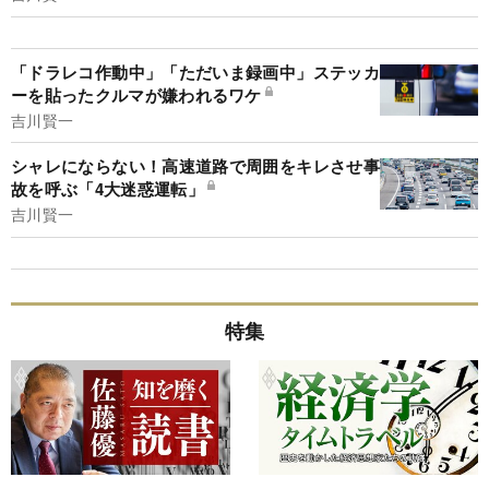
「ドラレコ作動中」「ただいま録画中」ステッカ
ーを貼ったクルマが嫌われるワケ
吉川賢一
シャレにならない！高速道路で周囲をキレさせ事
故を呼ぶ「4大迷惑運転」
吉川賢一
特集