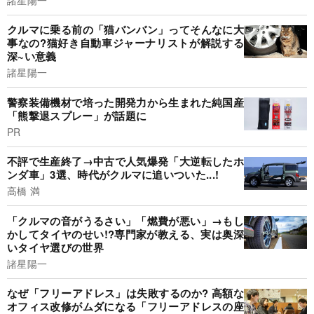
クルマに乗る前の「猫バンバン」ってそんなに大
事なの?猫好き自動車ジャーナリストが解説する
深~い意義
諸星陽一
警察装備機材で培った開発力から生まれた純国産
「熊撃退スプレー」が話題に
PR
不評で生産終了→中古で人気爆発「大逆転したホ
ンダ車」3選、時代がクルマに追いついた...!
高橋 満
「クルマの音がうるさい」「燃費が悪い」→もし
かしてタイヤのせい!?専門家が教える、実は奥深
いタイヤ選びの世界
諸星陽一
なぜ「フリーアドレス」は失敗するのか? 高額な
オフィス改修がムダになる「フリーアドレスの座