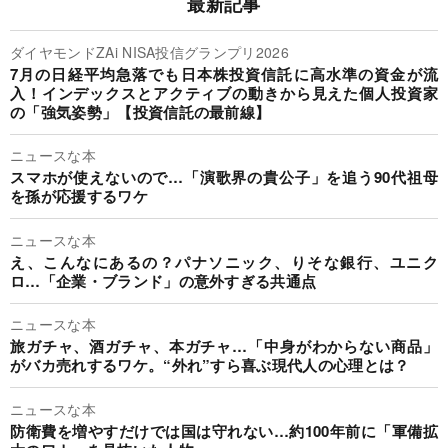
最新記事
ダイヤモンドZAi NISA投信グランプリ2026
7月の日経平均急落でも日本株投資信託に高水準の資金が流
入！インデックスとアクティブの動きから見えた個人投資家
の「強気姿勢」【投資信託の最前線】
ニュースな本
スマホが使えないので…「演歌界の貴公子」を追う90代祖母
を孫が応援するワケ
ニュースな本
え、こんなにあるの？パナソニック、りそな銀行、ユニク
ロ…「企業・ブランド」の意外すぎる共通点
ニュースな本
旅ガチャ、酒ガチャ、本ガチャ…「中身がわからない商品」
がバカ売れするワケ。“外れ”すら喜ぶ現代人の心理とは？
ニュースな本
防衛費を増やすだけでは国は守れない…約100年前に「軍備拡