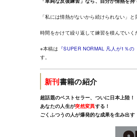
「単純な反復練習」なら、自分が情熱を持
「私には情熱がないから続けられない」と
時間をかけて繰り返して練習を積んでいく
※本稿は
『SUPER NORMAL 凡人が1
す。
新刊
書籍の紹介
超話題のベストセラー、ついに日本上陸！
あなたの人生が
突然変異
する！
ごくふつうの人が爆発的な成果を生み出す