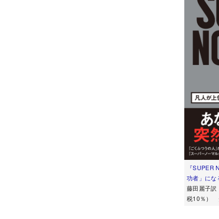
『SUPER
功者」にな
藤田麗子訳 
税10％）