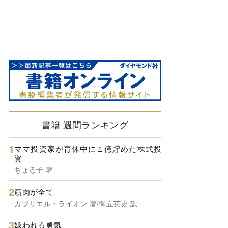
書籍 週間ランキング
ママ投資家が育休中に１億貯めた株式投
資
ちょる子 著
筋肉が全て
ガブリエル・ライオン 著/御立英史 訳
嫌われる勇気