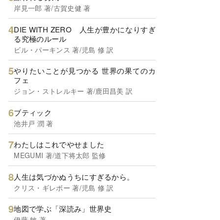
岸見一郎 著/古賀史健 著
DIE WITH ZERO 人生が豊かになりすぎ
る究極のルール
ビル・パーキンス 著/児島 修 訳
やりたいことが見つかる 世界の果てのカ
フェ
ジョン・ストレルキー 著/鹿田昌美 訳
ブティック
池井戸 潤 著
わたしはこれでやせました
MEGUMI 著/道下将太郎 監修
人生は気づかぬうちにすぎるから。
クリス・ギレボー 著/児島 修 訳
地図で学ぶ「深読み」世界史
伊藤 敏 著