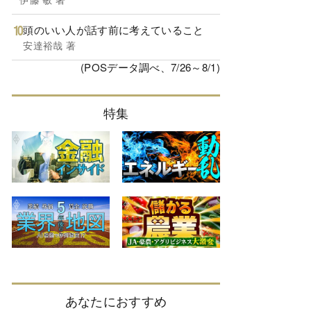
頭のいい人が話す前に考えていること
安達裕哉 著
(POSデータ調べ、7/26～8/1)
特集
あなたにおすすめ