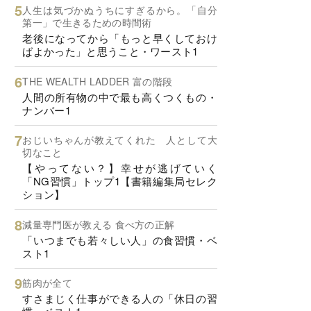
人生は気づかぬうちにすぎるから。「自分
第一」で生きるための時間術
老後になってから「もっと早くしておけ
ばよかった」と思うこと・ワースト1
THE WEALTH LADDER 富の階段
人間の所有物の中で最も高くつくもの・
ナンバー1
おじいちゃんが教えてくれた 人として大
切なこと
【やってない？】幸せが逃げていく
「NG習慣」トップ1【書籍編集局セレク
ション】
減量専門医が教える 食べ方の正解
「いつまでも若々しい人」の食習慣・ベ
スト1
筋肉が全て
すさまじく仕事ができる人の「休日の習