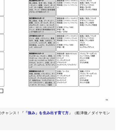
のチャンス！『
「強み」を生み出す育て方
』（船津徹／ダイヤモン