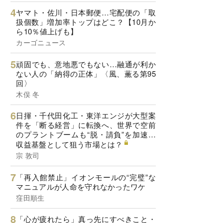
ヤマト・佐川・日本郵便…宅配便の「取
扱個数」増加率トップはどこ？【10月か
ら10％値上げも】
カーゴニュース
頑固でも、意地悪でもない…融通が利か
ない人の「納得の正体」〈風、薫る第95
回〉
木俣 冬
日揮・千代田化工・東洋エンジが大型案
件を「断る経営」に転換へ、世界で空前
のプラントブームも“脱・請負”を加速…
収益基盤として狙う市場とは？
宗 敦司
「再入館禁止」イオンモールの“完璧”な
マニュアルが人命を守れなかったワケ
窪田順生
「心が疲れたら」真っ先にすべきこと・