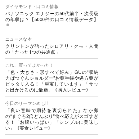
ダイヤモンド・口コミ情報
パナソニック エナジーの50代前半・次長級
の年収は？【5000件の口コミ情報データ】
ニュースな本
クリントンが語ったシロアリ・クモ・人間
の「たった1つの共通点」
これ、買ってよかった！
「色・大きさ・形すべて好み」GUの“収納
力ばつぐんショルダー”お薬手帳や処方薬が
ピッタリ入る！「重宝しています」「サッ
と出かけるのに最適」《購入レビュー》
今日のリーマンめし!!
「良い意味で期待を裏切られた」なか卯
の“まぐろ2倍どんぶり”食べ応えがスゴすぎ
る！「お腹いっぱい」「シンプルに美味し
い」《実食レビュー》