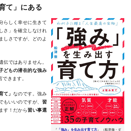
育て」にある
分らしく幸せに生きて
しさ」を確立しなけれ
ましさですが、どのよ
遺伝ではありません。
子どもの潜在的な強み
言できます。
育て」
なのです。強み
でもいいのですが、
習
ます！だから
習い事選
『
「強み」を生み出す育て方
』 （船津徹・ダ