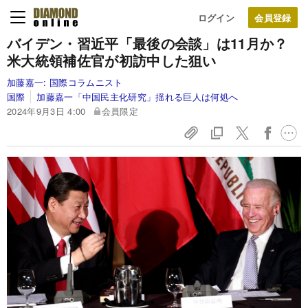
ログイン
バイデン・習近平「最後の会談」は11月か？
米大統領補佐官が初訪中した狙い
加藤嘉一:
国際コラムニスト
国際
加藤嘉一「中国民主化研究」揺れる巨人は何処へ
2024年9月3日 4:00
会員限定