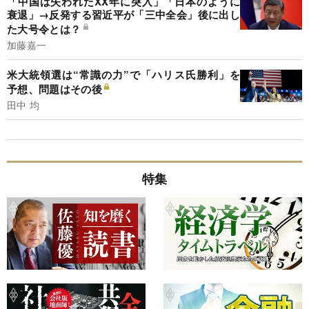
「中国は失われたXX年に突入」「日本のように
衰退」→反発する習近平が「三中全会」後に出し
た大号令とは？
加藤嘉一
米大統領選は“常識の力”で「ハリス氏勝利」を
予想、問題はその後
田中 均
特集