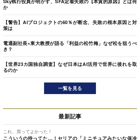
Sky執行役員が明かす、SFA定着失敗の【本質的原因】とは何
か
【警告】AIプロジェクトの60％が断念、失敗の根本原因と対
策は
電通副社長×東大教授が語る「利益の松竹梅」なぜ松を狙うべ
き？
【世界23カ国独自調査】なぜ日本はAI活用で世界に後れを取
るのか
一覧を見る
最新記事
これ、買ってよかった！
こういうの待ってた…！セリアの「ミニチュアみたいな保冷