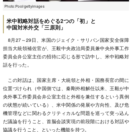
Photo:Pool/gettyimages
米中戦略対話をめぐる2つの「初」と
中国対米外交「三原則」
8月27～29日、米国のジェイク・サリバン国家安全保障
担当大統領補佐官が、王毅中央政治局委員兼中央外事工作
委員会弁公室主任の招待に応じる形で訪中し、米中戦略対
話を行った。
この対話は、国家主席・大統領と外相・国務長官の間に
位置づけられ（中国側では、秦剛外相解任以来、王毅が中
央外事工作委員会弁公室主任と外相を兼任するという異例
の状態が続いている）、米中関係の発展や方向性、及び危
機管理などに関わるクリティカルな問題を巡って突っ込ん
だ議論を行うこと、首脳会談実現の前段階における対話や
協議を行うこと、といった機能を持つ。