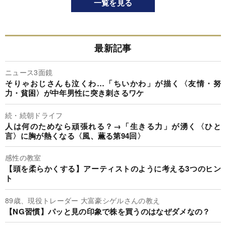
一覧を見る
最新記事
ニュース3面鏡
そりゃおじさんも泣くわ…「ちいかわ」が描く〈友情・努
力・貧困〉が中年男性に突き刺さるワケ
続・続朝ドライフ
人は何のためなら頑張れる？→「生きる力」が湧く〈ひと
言〉に胸が熱くなる〈風、薫る第94回〉
感性の教室
【頭を柔らかくする】アーティストのように考える3つのヒン
ト
89歳、現役トレーダー 大富豪シゲルさんの教え
【NG習慣】パッと見の印象で株を買うのはなぜダメなの？