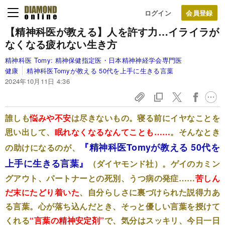
ログイン
【精神科医が教える】人を許す力…イライラが
なくなる疲れない生き方
精神科医 Tomy:
精神保健指定医・日本精神神経学会専門医
健康
精神科医Tomyが教える 50代を上手に生きる言葉
2024年10月11日 4:36
誰しも
悩みや不安
は尽きないもの。寝る前にイヤなことを
思い出して、
眠れなくなるなんてことも……
。そんなとき
『精神科医Tomyが教える 50代を
の助けになるのが、
上手に生きる言葉』
（ダイヤモンド社）。ゲイのカミン
グアウト、パートナーとの死別、うつ病の発症……
苦しん
だ末にたどり着いた
、自分らしさに裏づけられた説得力あ
る言葉。心が落ち込んだとき、そっと優しい言葉を授けて
くれる
“言葉の精神安定剤”
で、気分はスッキリ、今日一日