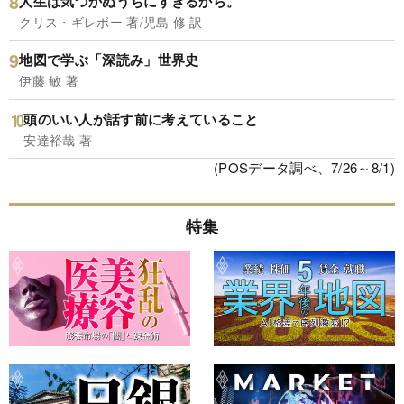
人生は気づかぬうちにすぎるから。
クリス・ギレボー 著/児島 修 訳
地図で学ぶ「深読み」世界史
伊藤 敏 著
頭のいい人が話す前に考えていること
安達裕哉 著
(POSデータ調べ、7/26～8/1)
特集