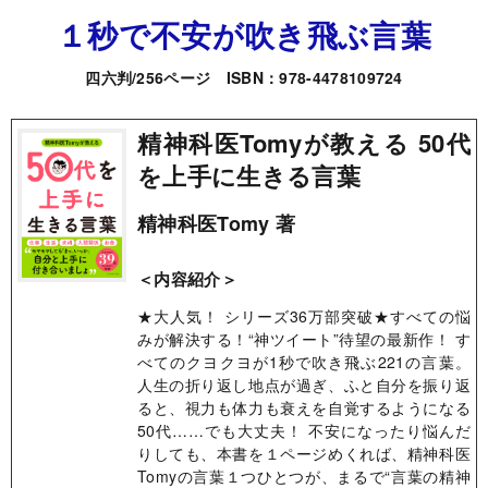
１秒で不安が吹き飛ぶ言葉
四六判/256ページ ISBN：978-4478109724
精神科医Tomyが教える 50代
を上手に生きる言葉
精神科医Tomy 著
＜内容紹介＞
★大人気！ シリーズ36万部突破★すべての悩
みが解決する！“神ツイート”待望の最新作！ す
べてのクヨクヨが1秒で吹き飛ぶ221の言葉。
人生の折り返し地点が過ぎ、ふと自分を振り返
ると、視力も体力も衰えを自覚するようになる
50代……でも大丈夫！ 不安になったり悩んだ
りしても、本書を１ページめくれば、精神科医
Tomyの言葉１つひとつが、まるで“言葉の精神