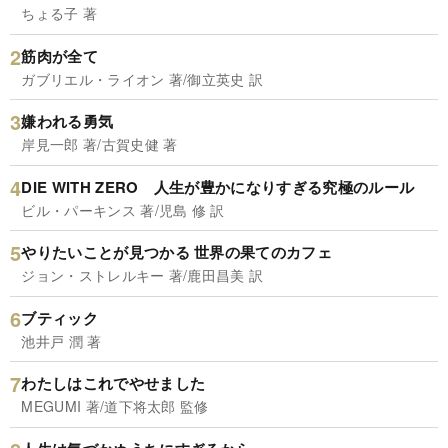
ちょる子 著
筋肉が全て
ガブリエル・ライオン 著/御立英史 訳
嫌われる勇気
岸見一郎 著/古賀史健 著
DIE WITH ZERO 人生が豊かになりすぎる究極のルール
ビル・パーキンス 著/児島 修 訳
やりたいことが見つかる 世界の果てのカフェ
ジョン・ストレルキー 著/鹿田昌美 訳
ブティック
池井戸 潤 著
わたしはこれでやせました
MEGUMI 著/道下将太郎 監修