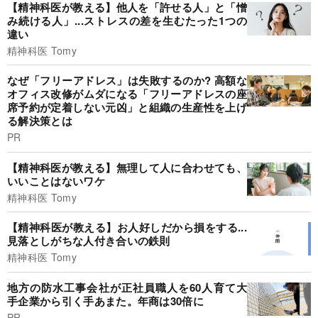
【精神科医が教える】他人を「許せる人」と「憎
み続ける人」...ストレスの差を生むたった1つの
違い
精神科医 Tomy
なぜ「フリーアドレス」は失敗するのか? 高額な
オフィス改修がムダになる「フリーアドレスの座
席予約が定着しない元凶」と組織の生産性を上げ
る解決策とは
PR
【精神科医が教える】無理して人に合わせても、
いいことはないワケ
精神科医 Tomy
【精神科医が教える】お人好しだから損をする...
見落としがちな人付き合いの鉄則
精神科医 Tomy
地方の防水工事会社が正社員職人を60人育て大
手企業から引く手あまた。年商は30倍に
PR