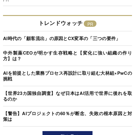
トレンドウォッチ
AI時代の「顧客流出」の原因とCX変革の「三つの要件」
中外製薬CEOが明かす生存戦略と【変化に強い組織の作り
方】は？
AIを前提とした業務プロセス再設計に取り組む大林組×PwCの
挑戦
【世界23カ国独自調査】なぜ日本はAI活用で世界に後れを取
るのか
【警告】AIプロジェクトの60％が断念、失敗の根本原因と対
策は