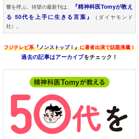
『精神科医Tomyが教え
響を呼ぶ。待望の最新刊は、
る 50代を上手に生きる言葉』
（ダイヤモンド
社）。
フジテレビ系
『ノンストップ！』
に著者出演で話題沸騰！
過去の記事はアーカイブ
をチェック！