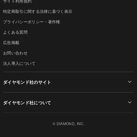
サイト利用規約
特定商取引に関する法律に基づく表示
プライバシーポリシー・著作権
よくある質問
広告掲載
お問い合わせ
法人導入について
ダイヤモンド社のサイト
Diamond Online(English)
ダイヤモンド社について
週刊ダイヤモンド
ダイヤモンド社TOP
DIAMONDハーバード・ビジネス・レビュー
© DIAMOND, INC.
会社概要
ダイヤモンドZAi（デジタル版）