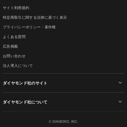
サイト利用規約
特定商取引に関する法律に基づく表示
プライバシーポリシー・著作権
よくある質問
広告掲載
お問い合わせ
法人導入について
ダイヤモンド社のサイト
Diamond Online(English)
ダイヤモンド社について
週刊ダイヤモンド
ダイヤモンド社TOP
DIAMONDハーバード・ビジネス・レビュー
© DIAMOND, INC.
会社概要
ダイヤモンドZAi（デジタル版）