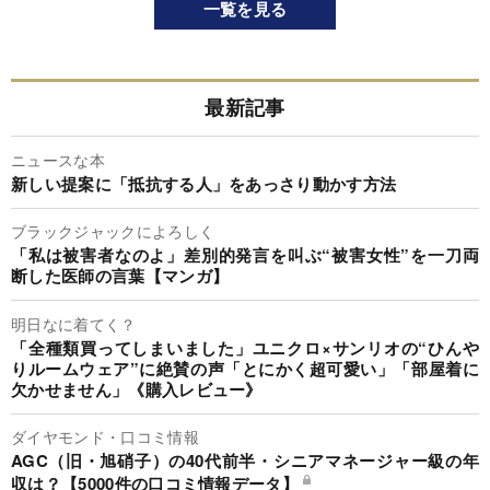
一覧を見る
最新記事
ニュースな本
新しい提案に「抵抗する人」をあっさり動かす方法
ブラックジャックによろしく
「私は被害者なのよ」差別的発言を叫ぶ“被害女性”を一刀両
断した医師の言葉【マンガ】
明日なに着てく？
「全種類買ってしまいました」ユニクロ×サンリオの“ひんや
りルームウェア”に絶賛の声「とにかく超可愛い」「部屋着に
欠かせません」《購入レビュー》
ダイヤモンド・口コミ情報
AGC（旧・旭硝子）の40代前半・シニアマネージャー級の年
収は？【5000件の口コミ情報データ】