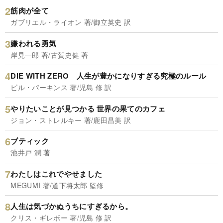
筋肉が全て
ガブリエル・ライオン 著/御立英史 訳
嫌われる勇気
岸見一郎 著/古賀史健 著
DIE WITH ZERO 人生が豊かになりすぎる究極のルール
ビル・パーキンス 著/児島 修 訳
やりたいことが見つかる 世界の果てのカフェ
ジョン・ストレルキー 著/鹿田昌美 訳
ブティック
池井戸 潤 著
わたしはこれでやせました
MEGUMI 著/道下将太郎 監修
人生は気づかぬうちにすぎるから。
クリス・ギレボー 著/児島 修 訳