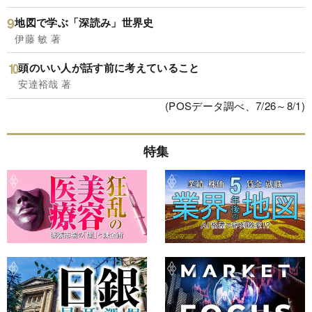
地図で学ぶ「深読み」世界史
伊藤 敏 著
頭のいい人が話す前に考えていること
安達裕哉 著
(POSデータ調べ、7/26～8/1)
特集