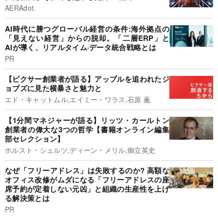
AERAdot.
AI時代に勝つグローバル経営の条件:海外拠点の
「見えない経営」からの脱却。「二層ERP」と
AIが導く、リアルタイム·データ統合戦略とは
PR
【ピクサー創業者が語る】アップルを追われたジ
ョブズに見た横暴さと魅力と
エド・キャットムル,エイミー・ワラス,石原 薫
【1分間マネジャーが語る】リッツ・カールトン
創業者の偉大な3つの哲学【書籍オンライン編集
部セレクション】
ホルスト・シュルツ,ディーン・メリル,御立英史
なぜ「フリーアドレス」は失敗するのか? 高額な
オフィス改修がムダになる「フリーアドレスの座
席予約が定着しない元凶」と組織の生産性を上げ
る解決策とは
PR