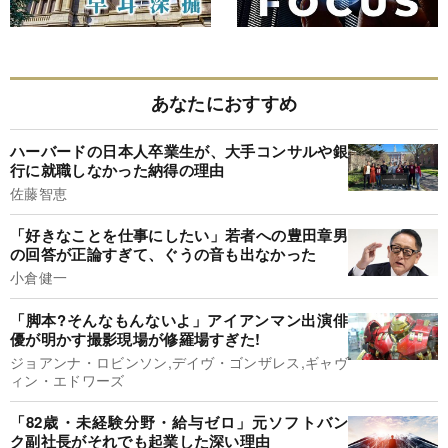
あなたにおすすめ
ハーバードの日本人卒業生が、大手コンサルや銀
行に就職しなかった納得の理由
佐藤智恵
「好きなことを仕事にしたい」若者への豊田章男
の回答が正論すぎて、ぐうの音も出なかった
小倉健一
「脚本?そんなもんないよ」アイアンマン出演俳
優が明かす撮影現場が修羅場すぎた!
ジョアンナ・ロビンソン,デイヴ・ゴンザレス,ギャヴ
ィン・エドワーズ
「82歳・未経験分野・給与ゼロ」元ソフトバン
ク副社長がそれでも起業した深い理由