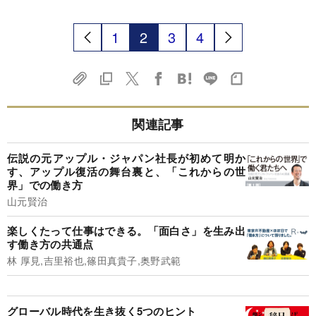
1
2
3
4
関連記事
伝説の元アップル・ジャパン社長が初めて明か
す、アップル復活の舞台裏と、「これからの世
界」での働き方
山元賢治
楽しくたって仕事はできる。「面白さ」を生み出
す働き方の共通点
林 厚見,吉里裕也,篠田真貴子,奥野武範
グローバル時代を生き抜く5つのヒント