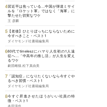
習近平は焦っている…中国が弾道ミサイ
ルを「ロケット軍」ではなく「海軍」に
撃たせた切実なワケ
王 彦麟
【老後】ひとりぼっちにならないために
今すべきこと・ベスト1
ダイヤモンド社書籍編集局
60代でtimeleszにハマり人生初の1人遠
征へ…「中高年の推し活」が人生を変え
るワケ
劇団雌猫,松下真由美
「認知症」になりたくないなら今すぐや
るべき習慣・ベスト1
ダイヤモンド社書籍編集局
今すぐ昇進させたほうがいい社員の特
徴・ベスト1
本田淳也