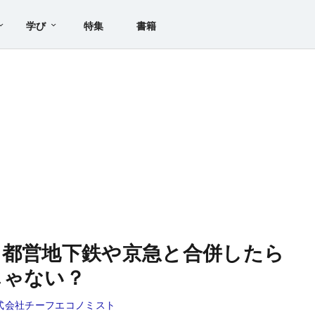
学び
特集
書籍
！都営地下鉄や京急と合併したら
じゃない？
式会社チーフエコノミスト