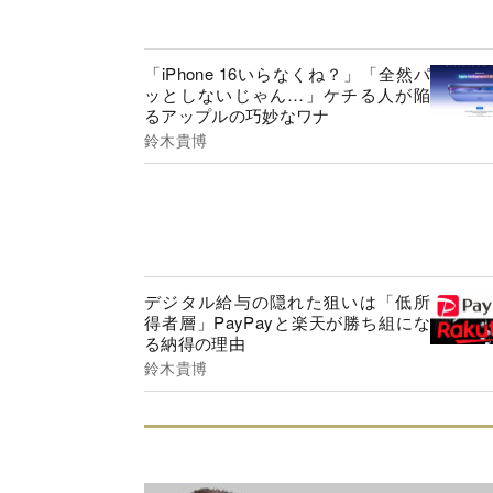
「iPhone 16いらなくね？」「全然パ
ッとしないじゃん…」ケチる人が陥
るアップルの巧妙なワナ
鈴木貴博
デジタル給与の隠れた狙いは「低所
得者層」PayPayと楽天が勝ち組にな
る納得の理由
鈴木貴博