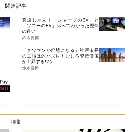
関連記事
真逆じゃん！「シャープのEV」と
「ソニーのEV」比べてわかった歴然
の違い
鈴木貴博
「タワマンが廃墟になる」神戸市長
の主張は的ハズレ！むしろ資産価値
が上昇するワケ
鈴木貴博
特集