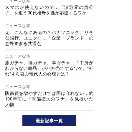
ニュースな本
スマホが使えないので…「演歌界の貴公
子」を追う90代祖母を孫が応援するワケ
ニュースな本
え、こんなにあるの？パナソニック、りそ
な銀行、ユニクロ…「企業・ブランド」の
意外すぎる共通点
ニュースな本
旅ガチャ、酒ガチャ、本ガチャ…「中身が
わからない商品」がバカ売れするワケ。“外
れ”すら喜ぶ現代人の心理とは？
ニュースな本
防衛費を増やすだけでは国は守れない…約
100年前に「軍備拡大のワナ」を見抜いた
人物
最新記事一覧