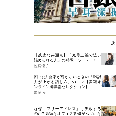
あ
【残念な共通点】「完璧主義で追い
詰められる人」の特徴・ワースト1
照宮遼子
困った! 会話が続かないときの「雑談
力が上がる話し方」のコツ【書籍オ
ンライン編集部セレクション】
齋藤 孝
なぜ「フリーアドレス」は失敗する
のか? 高額なオフィス改修がムダにな