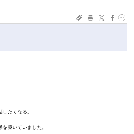
。
話したくなる。
係を築いていました。