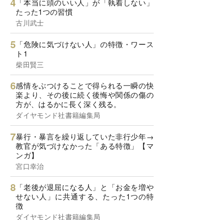
「本当に頭のいい人」が「執着しない」
たった1つの習慣
古川武士
「危険に気づけない人」の特徴・ワース
ト1
柴田賢三
感情をぶつけることで得られる一瞬の快
楽より、その後に続く後悔や関係の傷の
方が、はるかに長く深く残る。
ダイヤモンド社書籍編集局
暴行・暴言を繰り返していた非行少年→
教官が気づけなかった「ある特徴」【マ
ンガ】
宮口幸治
「老後が退屈になる人」と「お金を増や
せない人」に共通する、たった1つの特
徴
ダイヤモンド社書籍編集局