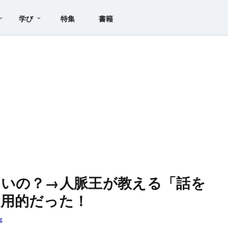
学び
特集
書籍
いいの？→人脈王が教える「話を
実用的だった！
事