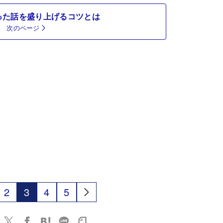
った話を盛り上げるコツとは
次のページ
2
3
4
5