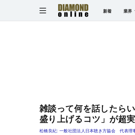
新着
業界
雑談って何を話したら
盛り上げるコツ」が超
松橋良紀:
一般社団法人日本聴き方協会 代表理