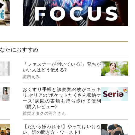
なたにおすすめ
「ファスナーが開いている!」育ちが
いい人はどう伝える?
諏内えみ
おくすり手帳と診察券24枚がスッキ
リ!セリアの“ポケットたくさん収納ケ
ース”病院の書類も持ち歩けて便利
《購入レビュー》
雑貨オタクの河合さん
【だから嫌われる!】やってはいけな
い、話の聞き方・ワースト1