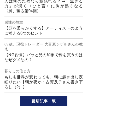
人は何のためなら頑張れる？→「生きる
力」が湧く〈ひと言〉に胸が熱くなる
〈風、薫る第94回〉
感性の教室
【頭を柔らかくする】アーティストのよう
に考える3つのヒント
89歳、現役トレーダー 大富豪シゲルさんの教
え
【NG習慣】パッと見の印象で株を買うのは
なぜダメなの？
暮らしの信じ方
もしも世界が変わっても、朝に起き出し夜
眠りたい【朝か夜か・古賀及子さん書き下
ろし（2）】
最新記事一覧