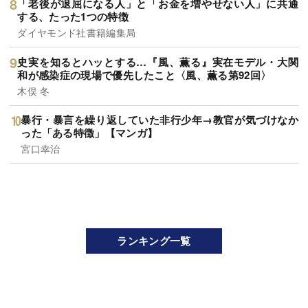
「老後が退屈になる人」と「お金を増やせない人」に共通
する、たった1つの特徴
ダイヤモンド社書籍編集局
史実を知るとハッとする…『風、薫る』実在モデル・大関
和が感染症の現場で優先したこと〈風、薫る第92回〉
木俣 冬
暴行・暴言を繰り返していた非行少年→教官が気づけなか
った「ある特徴」【マンガ】
宮口幸治
ランキング一覧