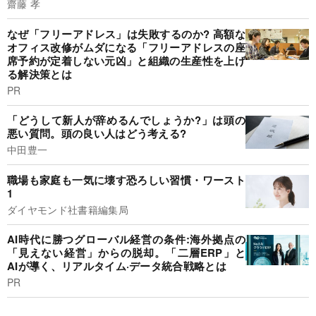
齋藤 孝
なぜ「フリーアドレス」は失敗するのか? 高額な
オフィス改修がムダになる「フリーアドレスの座
席予約が定着しない元凶」と組織の生産性を上げ
る解決策とは
PR
「どうして新人が辞めるんでしょうか?」は頭の
悪い質問。頭の良い人はどう考える?
中田豊一
職場も家庭も一気に壊す恐ろしい習慣・ワースト
1
ダイヤモンド社書籍編集局
AI時代に勝つグローバル経営の条件:海外拠点の
「見えない経営」からの脱却。「二層ERP」と
AIが導く、リアルタイム·データ統合戦略とは
PR