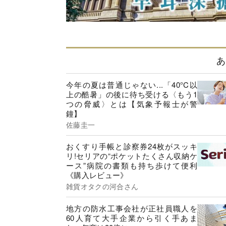
あ
今年の夏は普通じゃない...「40°C以
上の酷暑」の後に待ち受ける〈もう1
つの脅威〉とは【気象予報士が警
鐘】
佐藤圭一
おくすり手帳と診察券24枚がスッキ
リ!セリアの“ポケットたくさん収納ケ
ース”病院の書類も持ち歩けて便利
《購入レビュー》
雑貨オタクの河合さん
地方の防水工事会社が正社員職人を
60人育て大手企業から引く手あま