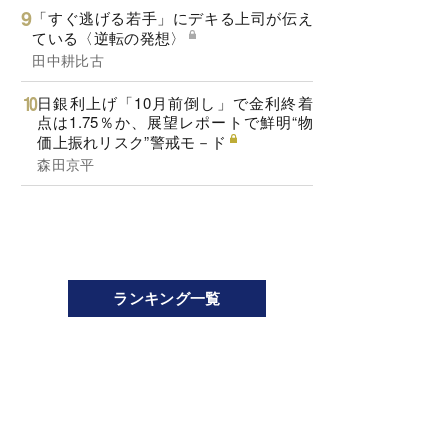
「すぐ逃げる若手」にデキる上司が伝え
ている〈逆転の発想〉
田中耕比古
日銀利上げ「10月前倒し」で金利終着
点は1.75％か、展望レポートで鮮明“物
価上振れリスク”警戒モ－ド
森田京平
ランキング一覧