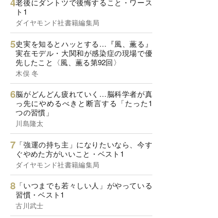
老後にダントツで後悔すること・ワース
ト1
ダイヤモンド社書籍編集局
史実を知るとハッとする…『風、薫る』
実在モデル・大関和が感染症の現場で優
先したこと〈風、薫る第92回〉
木俣 冬
脳がどんどん疲れていく…脳科学者が真
っ先にやめるべきと断言する「たった1
つの習慣」
川島隆太
「強運の持ち主」になりたいなら、今す
ぐやめた方がいいこと・ベスト1
ダイヤモンド社書籍編集局
「いつまでも若々しい人」がやっている
習慣・ベスト1
古川武士