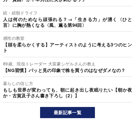
続・続朝ドライフ
人は何のためなら頑張れる？→「生きる力」が湧く〈ひと
言〉に胸が熱くなる〈風、薫る第94回〉
感性の教室
【頭を柔らかくする】アーティストのように考える3つのヒン
ト
89歳、現役トレーダー 大富豪シゲルさんの教え
【NG習慣】パッと見の印象で株を買うのはなぜダメなの？
暮らしの信じ方
もしも世界が変わっても、朝に起き出し夜眠りたい【朝か夜
か・古賀及子さん書き下ろし（2）】
最新記事一覧