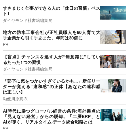
すさまじく仕事ができる人の「休日の習慣」ベス
ト1
ダイヤモンド社書籍編集局
地方の防水工事会社が正社員職人を60人育て大
手企業から引く手あまた。年商は30倍に
PR
【盲点】チャンスを逃す人が“無意識に”してい
るたった1つの習慣
ダイヤモンド社書籍編集局
「部下に気をつかいすぎているかも...」新任リー
ダーが覚える“違和感”の正体【あなたの違和感
は正しい】
勅使川原真衣
AI時代に勝つグローバル経営の条件:海外拠点の
「見えない経営」からの脱却。「二層ERP」と
AIが導く、リアルタイム·データ統合戦略とは
PR