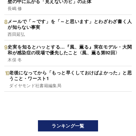
壁の中に広がる「見えないカビ」の正体
長嶋 修
メールで「～です」を「～と思います」とわざわざ書く人
が知らない事実
西田延弘
史実を知るとハッとする…『風、薫る』実在モデル・大関
和が感染症の現場で優先したこと〈風、薫る第92回〉
木俣 冬
老後になってから「もっと早くしておけばよかった」と思
うこと・ワースト1
ダイヤモンド社書籍編集局
ランキング一覧