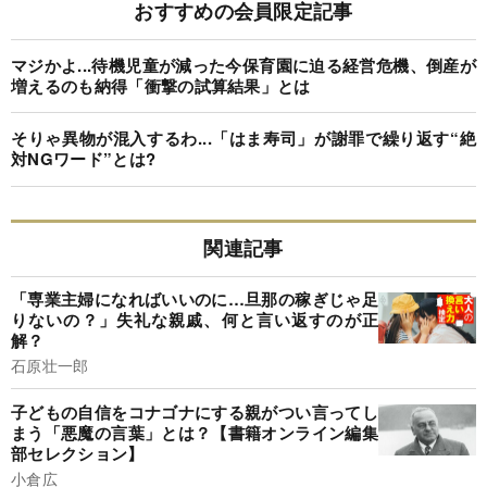
おすすめの会員限定記事
マジかよ...待機児童が減った今保育園に迫る経営危機、倒産が
増えるのも納得「衝撃の試算結果」とは
そりゃ異物が混入するわ...「はま寿司」が謝罪で繰り返す“絶
対NGワード”とは?
関連記事
「専業主婦になればいいのに…旦那の稼ぎじゃ足
りないの？」失礼な親戚、何と言い返すのが正
解？
石原壮一郎
子どもの自信をコナゴナにする親がつい言ってし
まう「悪魔の言葉」とは？【書籍オンライン編集
部セレクション】
小倉広