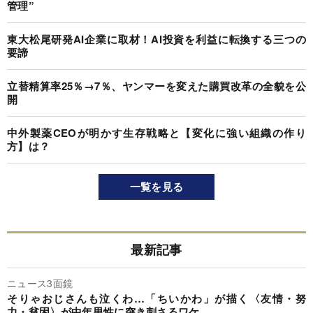
管理”
東大松尾研発AI企業に取材！AI投資を利益に転換する三つの
要諦
立替精算率25％→7％、ヤンマーを変えた購買改革の全貌を公
開
中外製薬CEOが明かす生存戦略と【変化に強い組織の作り
方】は？
一覧を見る
最新記事
ニュース3面鏡
そりゃおじさんも泣くわ…「ちいかわ」が描く〈友情・努
力・貧困〉が中年男性に突き刺さるワケ