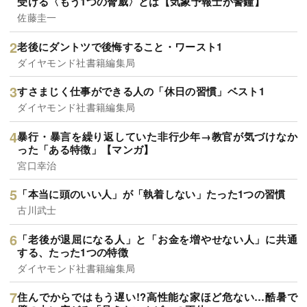
受ける〈もう1つの脅威〉とは【気象予報士が警鐘】
佐藤圭一
老後にダントツで後悔すること・ワースト1
ダイヤモンド社書籍編集局
すさまじく仕事ができる人の「休日の習慣」ベスト1
ダイヤモンド社書籍編集局
暴行・暴言を繰り返していた非行少年→教官が気づけなか
った「ある特徴」【マンガ】
宮口幸治
「本当に頭のいい人」が「執着しない」たった1つの習慣
古川武士
「老後が退屈になる人」と「お金を増やせない人」に共通
する、たった1つの特徴
ダイヤモンド社書籍編集局
住んでからではもう遅い!?高性能な家ほど危ない…酷暑で