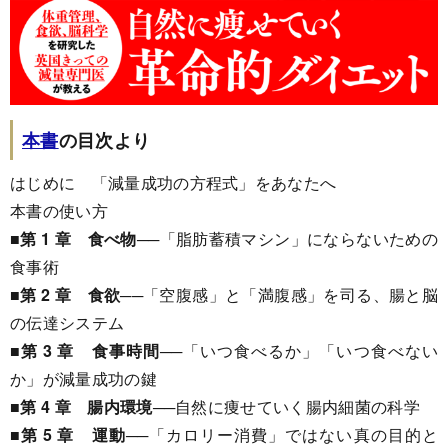
本書
の目次より
はじめに 「減量成功の方程式」をあなたへ
本書の使い方
■第 1 章 食べ物
──「脂肪蓄積マシン」にならないための
食事術
■第 2 章 食欲
──「空腹感」と「満腹感」を司る、腸と脳
の伝達システム
■第 3 章 食事時間
──「いつ食べるか」「いつ食べない
か」が減量成功の鍵
■第 4 章 腸内環境
──自然に痩せていく腸内細菌の科学
■第 5 章 運動
──「カロリー消費」ではない真の目的と