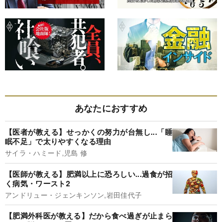
あなたにおすすめ
【医者が教える】せっかくの努力が台無し...「睡
眠不足」で太りやすくなる理由
サイラ・ハミード,児島 修
【医師が教える】肥満以上に恐ろしい...過食が招
く病気・ワースト2
アンドリュー・ジェンキンソン,岩田佳代子
【肥満外科医が教える】だから食べ過ぎが止まら