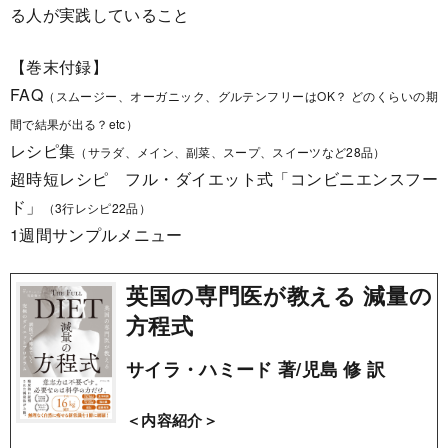
る人が実践していること
【巻末付録】
FAQ
（スムージー、オーガニック、グルテンフリーはOK？ どのくらいの期
間で結果が出る？etc）
レシピ集
（サラダ、メイン、副菜、スープ、スイーツなど28品）
超時短レシピ フル・ダイエット式「コンビニエンスフー
ド」
（3行レシピ22品）
1週間サンプルメニュー
英国の専門医が教える 減量の
方程式
サイラ・ハミード 著/児島 修 訳
＜内容紹介＞