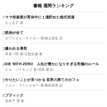
書籍 週間ランキング
ママ投資家が育休中に１億貯めた株式投資
ちょる子 著
筋肉が全て
ガブリエル・ライオン 著/御立英史 訳
嫌われる勇気
岸見一郎 著/古賀史健 著
DIE WITH ZERO 人生が豊かになりすぎる究極のルール
ビル・パーキンス 著/児島 修 訳
やりたいことが見つかる 世界の果てのカフェ
ジョン・ストレルキー 著/鹿田昌美 訳
ブティック
池井戸 潤 著