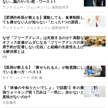
ない...脳のヤバい罠・ワースト1
アンドリュー・ジェンキンソン,岩田佳代子
【肥満外科医が教える】運動しても、食事制限し
ても痩せない人が知らない「たった1つの原因」
アンドリュー・ジェンキンソン,岩田佳代子
なぜ「フリーアドレス」は失敗するのか? 高額な
オフィス改修がムダになる「フリーアドレスの座
席予約が定着しない元凶」と組織の生産性を上げ
る解決策とは
PR
【医師が教える】「痩せられる人」が無意識にし
ている食べ方・ベスト3
サイラ・ハミード,児島 修
【「林修の今知りたいでしょ」で話題!】冬の最
強ウォーキング術 1万歩は「一気に」歩かないと
意味がないのか?
大谷義夫