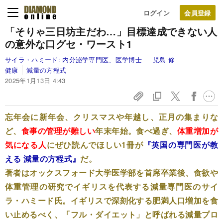
ログイン
「そりゃ三日坊主だわ…」目標達成できない人
の意外な口グセ・ワースト1
サイラ・ハミード:
内分泌学専門医、医学博士
児島 修
健康
減量の方程式
2025年1月13日 4:43
忘年会に新年会、クリスマスや年越し、正月の集まりな
ど、
食事の管理が難しい
年末年始。食べ過ぎ、
体重増加が
気になる人
にぜひ読んでほしい1冊が
『英国の専門医が教
える 減量の方程式』
だ。
著者はオックスフォード大学医学部を首席卒業後、食欲や
体重管理の研究でイギリスを代表する減量専門医のサイ
ラ・ハミード氏。イギリスで深刻化する肥満人口増加を食
い止めるべく、「フル・ダイエット」と呼ばれる減量プロ