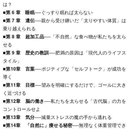
は？
■第 6 章 睡眠
──ぐっすり眠れば太らない
■第 7 章 遺伝
──親から受け継いだ「太りやすい体質」は
乗り越えられる
■第 8 章 超加工品
──「不自然」な食べ物が私たちを太ら
せる
■第 9 章 歴史の教訓
──肥満の原因は「現代人のライフス
タイル」
■第10章 言葉
──ポジティブな「セルフトーク」が成功を
導く
■第11章 目標
──望みを明確にするだけで、ゴールに大き
く近づける
■第12章 脳の働き
──私たちを太らせる「古代脳」の力を
コントロールせよ
■第13章 気分
──減量ストレスの魔の手から逃れる
■第14章 「自然に」痩せる秘密
──無理なく体重管理でき