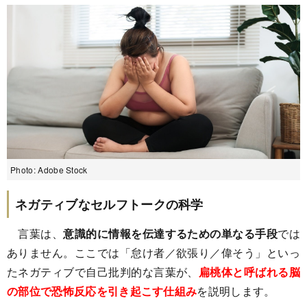
Photo: Adobe Stock
ネガティブなセルフトークの科学
言葉は、
意識的に情報を伝達するための単なる手段
では
ありません。ここでは「怠け者／欲張り／偉そう」といっ
たネガティブで自己批判的な言葉が、
扁桃体と呼ばれる脳
の部位で恐怖反応を引き起こす仕組み
を説明します。