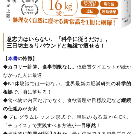
意志力はいらない、「科学に従うだけ」。
三日坊主＆リバウンドと無縁で痩せる！
【
本書
の特徴】
◆
カロリー計算、食事制限なし。
低糖質ダイエットが続か
なかった人に最適
◆N1体験談では一切ない。世界最新の肥満研究の
科学的
根拠
で、腑に落ちる！
◆食べ物の内容だけでなく、食欲管理や目標設定など
継続
の仕組み
が充実
◆プログラムレッスン形式で、興味のある章からOK。
「チョイス」で実践すべき方法が
一目瞭然！
◆臨床的に
効果が証明された
、最も信頼できる減量プログ