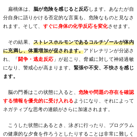
扁桃体は、
脳が危険を感じると反応
します。あなたが自
分自身に語りかける否定的な言葉も、危険なものと見なさ
れます。そして、
すぐに身体の化学反応を変化
させます。
その結果、
ストレスホルモンであるコルチゾールが体内
に充満し、体重増加が促されます。
アドレナリンが分泌さ
れ、「
闘争・逃走反応
」が起こり、脅威に対して神経過敏
になり、警戒心が高まります。
緊張や不安、不快さを感じ
ます。
脳の門番はこの状態に入ると、
危険や問題の存在を確認
する情報を優先的に受け入れる
ようになり、それによって
ネガティブな思考の連鎖がさらに加速されます。
こうした状態にあるとき、泳ぎに行ったり、プログラム
の健康的な夕食を作ろうとしたりすることは非常に難しく