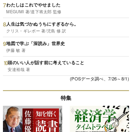
わたしはこれでやせました
MEGUMI 著/道下将太郎 監修
人生は気づかぬうちにすぎるから。
クリス・ギレボー 著/児島 修 訳
地図で学ぶ「深読み」世界史
伊藤 敏 著
頭のいい人が話す前に考えていること
安達裕哉 著
(POSデータ調べ、7/26～8/1)
特集