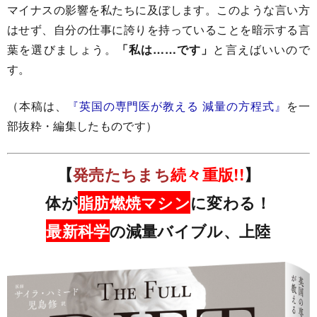
マイナスの影響を私たちに及ぼします。このような言い方
はせず、自分の仕事に誇りを持っていることを暗示する言
葉を選びましょう。
「私は……です」
と言えばいいので
す。
（本稿は、
『英国の専門医が教える 減量の方程式』
を一
部抜粋・編集したものです）
【
発売たちまち
続々重版!!
】
体が
脂肪燃焼マシン
に変わる！
最新科学
の減量バイブル、上陸