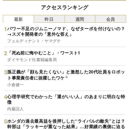
アクセスランキング
最新
昨日
週間
会員
パワー不足のジムニーノマド、なぜターボを付けないの？
→スズキ開発者の「意外な答え」
フェルディナント・ヤマグチ
「死ぬ前に悔やむこと」・ワースト1
ダイヤモンド社書籍編集局
孫正義が「顔も見たくない」と激怒した20代社員をロボッ
ト事業責任者に抜擢したワケ
小倉健一
心理学研究でわかった「運がいい人」のあまりに明白な特
徴
内藤誼人
ホンダの過去最高益を後押しした“ライバルの敵失”とは？
幹部は「ラッキーが重なった結果」…好業績の裏側に迫る