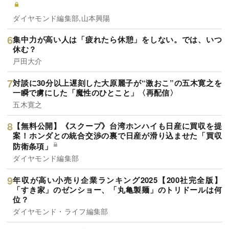
ダイヤモンド編集部,山本興陽
集中力が高い人は「疲れたら休憩」をしない。では、いつ
休む？
戸田大介
対談に30分以上遅刻した大原麗子が“激おこ”の五木寛之を
一瞬で虜にした「魔性のひとこと」〈再配信〉
五木寛之
【無料公開】《スクープ》台湾ホンハイも日産に買収を提
案！ホンダとの統合交渉の裏で日産が滑り込ませた「買収
防衛条項」
ダイヤモンド編集部
年収が高い小売り企業ランキング2025【200社完全版】
「すき家」のゼンショー、「丸亀製麺」のトリドールは何
位？
ダイヤモンド・ライフ編集部