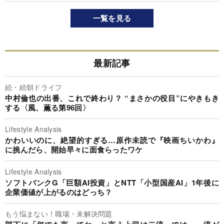
一覧を見る
最新記事
続・続朝ドライフ
中村倫也の出番、これで終わり？ “まさかの役目”にやきもき
する〈風、薫る第96回〉
Lifestyle Analysis
かわいいのに、絶望的すぎる…原作未読で『映画ちいかわ』
に挑んだら、開始早々に面食らったワケ
Lifestyle Analysis
ソフトバンクG「巨額AI投資」とNTT「小型国産AI」1年後に
企業価値が上がるのはどっち？
もう悩まない！職場・未解決問題