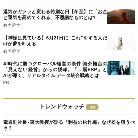
運気がガラッと変わる特別な日【冬至】に「お金
と運気を高めてくれる」不思議なものとは?
石田郷子
【神様は見ている】6月21日に“これ”をする人だ
けが夢を叶える
石田郷子
AI時代に勝つグローバル経営の条件:海外拠点の
「見えない経営」からの脱却。「二層ERP」と
AIが導く、リアルタイム·データ統合戦略とは
PR
トレンドウォッチ
電通副社長×東大教授が語る「利益の松竹梅」なぜ松を狙うべ
き？