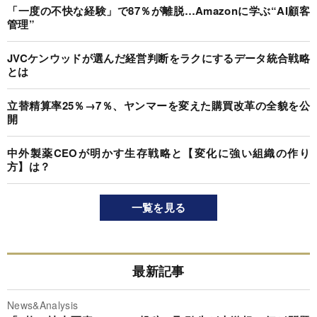
「一度の不快な経験」で87％が離脱…Amazonに学ぶ“AI顧客
管理”
JVCケンウッドが選んだ経営判断をラクにするデータ統合戦略
とは
立替精算率25％→7％、ヤンマーを変えた購買改革の全貌を公
開
中外製薬CEOが明かす生存戦略と【変化に強い組織の作り
方】は？
一覧を見る
最新記事
News&Analysis