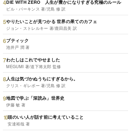
DIE WITH ZERO 人生が豊かになりすぎる究極のルール
ビル・パーキンス 著/児島 修 訳
やりたいことが見つかる 世界の果てのカフェ
ジョン・ストレルキー 著/鹿田昌美 訳
ブティック
池井戸 潤 著
わたしはこれでやせました
MEGUMI 著/道下将太郎 監修
人生は気づかぬうちにすぎるから。
クリス・ギレボー 著/児島 修 訳
地図で学ぶ「深読み」世界史
伊藤 敏 著
頭のいい人が話す前に考えていること
安達裕哉 著