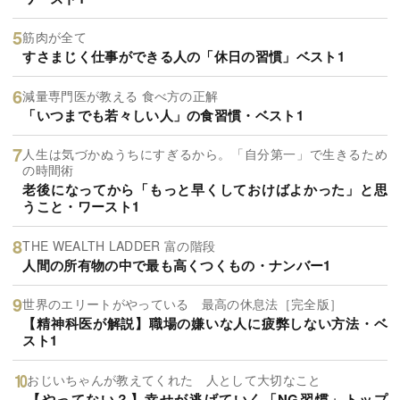
筋肉が全て
すさまじく仕事ができる人の「休日の習慣」ベスト1
減量専門医が教える 食べ方の正解
「いつまでも若々しい人」の食習慣・ベスト1
人生は気づかぬうちにすぎるから。「自分第一」で生きるため
の時間術
老後になってから「もっと早くしておけばよかった」と思
うこと・ワースト1
THE WEALTH LADDER 富の階段
人間の所有物の中で最も高くつくもの・ナンバー1
世界のエリートがやっている 最高の休息法［完全版］
【精神科医が解説】職場の嫌いな人に疲弊しない方法・ベ
スト1
おじいちゃんが教えてくれた 人として大切なこと
【やってない？】幸せが逃げていく「NG習慣」トップ