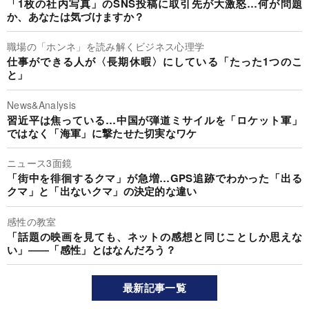
「1枚の社内写真」のSNS投稿に取引先が大激怒…何が問題
か、あなたは気づけますか？
職場の「ホンネ」を読み解くビジネス心理学
仕事ができる人が〈長期休暇〉にしている「たった1つのこ
と」
News&Analysis
習近平は焦っている…中国が弾道ミサイルを「ロケット軍」
ではなく「海軍」に撃たせた切実なワケ
ニュース3面鏡
「街中を徘徊するクマ」が急増…GPS追跡でわかった「出る
クマ」と「出ないクマ」の決定的な違い
感性の教室
「話題の映画を見ても、ネットの感想と同じことしか思えな
い」――「感性」とはなんだろう？
最新記事一覧