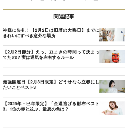
関連記事
神様に失礼！【2月2日は旧暦の大晦日】までに
きれいにすべき意外な場所
【2月2日節分】えっ、豆まきの時間って決まっ
てたの!? 実は運気を左右するルール
最強開運日【2月3日限定】どうせなら立春にし
たいことベスト3
【2025年・巳年限定】「金運逃げる財布ベスト
3」1位の赤と並ぶ、最悪の色は？