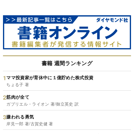
書籍 週間ランキング
ママ投資家が育休中に１億貯めた株式投資
ちょる子 著
筋肉が全て
ガブリエル・ライオン 著/御立英史 訳
嫌われる勇気
岸見一郎 著/古賀史健 著