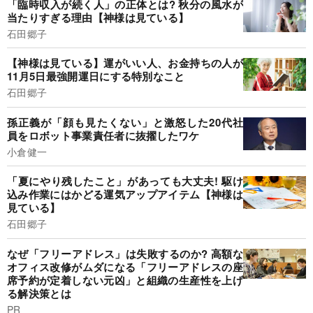
「臨時収入が続く人」の正体とは? 秋分の風水が
当たりすぎる理由【神様は見ている】
石田郷子
【神様は見ている】運がいい人、お金持ちの人が
11月5日最強開運日にする特別なこと
石田郷子
孫正義が「顔も見たくない」と激怒した20代社
員をロボット事業責任者に抜擢したワケ
小倉健一
「夏にやり残したこと」があっても大丈夫! 駆け
込み作業にはかどる運気アップアイテム【神様は
見ている】
石田郷子
なぜ「フリーアドレス」は失敗するのか? 高額な
オフィス改修がムダになる「フリーアドレスの座
席予約が定着しない元凶」と組織の生産性を上げ
る解決策とは
PR