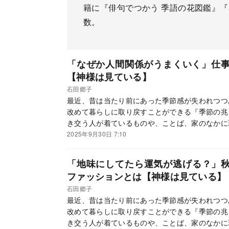
籍に『俳句でつかう 季語の花図鑑』
数。
「なぜか人間関係がうまくいく」仕事
【神様は見ている】
石田郷子
最近、昔は当たり前にあった季節感が失われつつ
改めて暮らしに取り戻すことができる『季節の兆
き交う人が着ているものや、ことば、家のなかに
ているサイン」、を、二十四節気、七十二候に沿
2025年9月30日 7:10
に季節ごとに行うといい開運法を紹介していきま
「地味にしてたら運気が逃げる？」
ファッションとは【神様は見ている】
石田郷子
最近、昔は当たり前にあった季節感が失われつつ
改めて暮らしに取り戻すことができる『季節の兆
き交う人が着ているものや、ことば、家のなかに