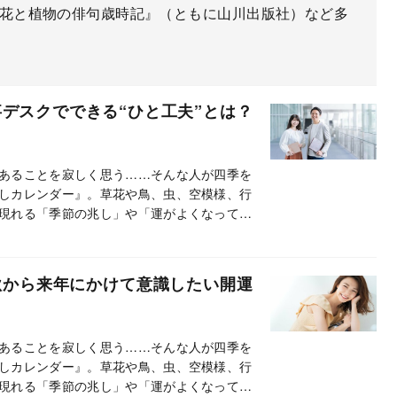
『花と植物の俳句歳時記』（ともに山川出版社）など多
デスクでできる“ひと工夫”とは？
あることを寂しく思う……そんな人が四季を
しカレンダー』。草花や鳥、虫、空模様、行
現れる「季節の兆し」や「運がよくなってき
って、紹介しています。この連載では、とく
す。
秋から来年にかけて意識したい開運
あることを寂しく思う……そんな人が四季を
しカレンダー』。草花や鳥、虫、空模様、行
現れる「季節の兆し」や「運がよくなってき