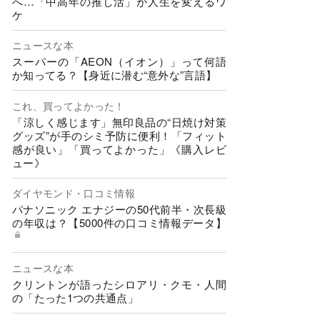
へ…「中高年の推し活」が人生を変えるワ
ケ
ニュースな本
スーパーの「AEON（イオン）」って何語
か知ってる？【身近に潜む“意外な”言語】
これ、買ってよかった！
「涼しく感じます」無印良品の“日焼け対策
グッズ”が手のシミ予防に便利！「フィット
感が良い」「買ってよかった」《購入レビ
ュー》
ダイヤモンド・口コミ情報
パナソニック エナジーの50代前半・次長級
の年収は？【5000件の口コミ情報データ】
ニュースな本
クリントンが語ったシロアリ・クモ・人間
の「たった1つの共通点」