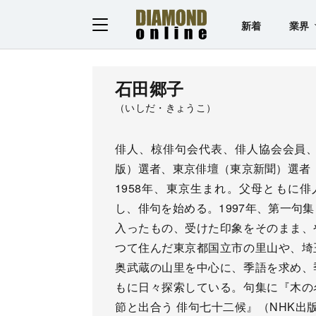
新着
業界
石田郷子
（いしだ・きょうこ）
俳人、椋俳句会代表、俳人協会会員
版）選者、東京俳壇（東京新聞）選者
1958年、東京生まれ。父母ともに俳
し、俳句を始める。1997年、第一句
入ったもの、受けた印象をそのまま、
つて住んだ東京都国立市の里山や、埼
奥武蔵の山里を中心に、季語を求め、
もに日々探索している。句集に『木の
節と出合う 俳句七十二候』（NHK出