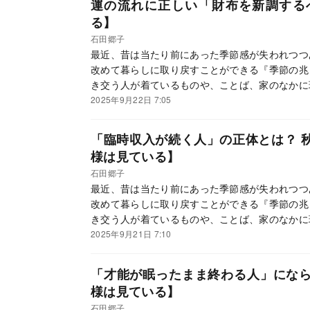
運の流れに正しい「財布を新調する
る】
石田郷子
最近、昔は当たり前にあった季節感が失われつつ
改めて暮らしに取り戻すことができる『季節の兆
き交う人が着ているものや、ことば、家のなかに
ているサイン」、を、二十四節気、七十二候に沿
2025年9月22日 7:05
に季節ごとに行うといい開運法を紹介していきま
「臨時収入が続く人」の正体とは？ 
様は見ている】
石田郷子
最近、昔は当たり前にあった季節感が失われつつ
改めて暮らしに取り戻すことができる『季節の兆
き交う人が着ているものや、ことば、家のなかに
ているサイン」、を、二十四節気、七十二候に沿
2025年9月21日 7:10
に季節ごとに行うといい開運法を紹介していきま
「才能が眠ったまま終わる人」にな
様は見ている】
石田郷子