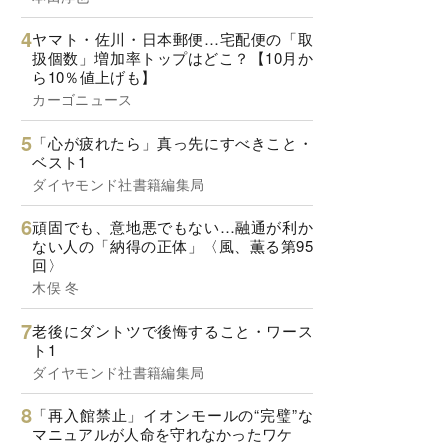
ヤマト・佐川・日本郵便…宅配便の「取
扱個数」増加率トップはどこ？【10月か
ら10％値上げも】
カーゴニュース
「心が疲れたら」真っ先にすべきこと・
ベスト1
ダイヤモンド社書籍編集局
頑固でも、意地悪でもない…融通が利か
ない人の「納得の正体」〈風、薫る第95
回〉
木俣 冬
老後にダントツで後悔すること・ワース
ト1
ダイヤモンド社書籍編集局
「再入館禁止」イオンモールの“完璧”な
マニュアルが人命を守れなかったワケ