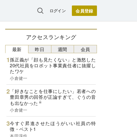
ログイン
アクセスランキング
最新
昨日
週間
会員
孫正義が「顔も見たくない」と激怒した
20代社員をロボット事業責任者に抜擢し
たワケ
小倉健一
「好きなことを仕事にしたい」若者への
豊田章男の回答が正論すぎて、ぐうの音
も出なかった
小倉健一
今すぐ昇進させたほうがいい社員の特
徴・ベスト1
本田淳也