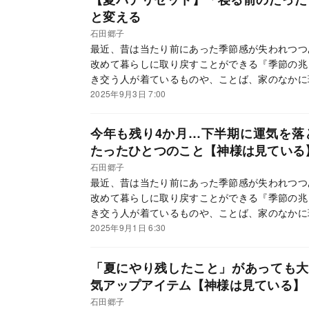
と変える
石田郷子
最近、昔は当たり前にあった季節感が失われつつ
改めて暮らしに取り戻すことができる『季節の兆
き交う人が着ているものや、ことば、家のなかに
ているサイン」、を、二十四節気、七十二候に沿
2025年9月3日 7:00
に季節ごとに行うといい開運法を紹介していきま
今年も残り4か月…下半期に運気を落
たったひとつのこと【神様は見ている
石田郷子
最近、昔は当たり前にあった季節感が失われつつ
改めて暮らしに取り戻すことができる『季節の兆
き交う人が着ているものや、ことば、家のなかに
ているサイン」、を、二十四節気、七十二候に沿
2025年9月1日 6:30
に季節ごとに行うといい開運法を紹介していきま
「夏にやり残したこと」があっても大
気アップアイテム【神様は見ている】
石田郷子