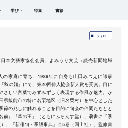
学び
特集
書籍
フォロー
、日本文藝家協会会員、よみうり文芸（読売新聞地域
人の家庭に育ち、1986年に自身も山田みづえに師事
集『秋の顔』にて、第20回俳人協会新人賞を受賞。目に
やさしい言葉でみずみずしく表現する作風が魅力。か
玉県飯能市の特に名栗地区（旧名栗村）を中心とした
季節の兆しに触れることを目的に句会の仲間たちとと
名前』『草の王』（ともにふらんす堂）、著書に『季
版）、『新俳句・季語事典』全5巻（国土社）、監修書