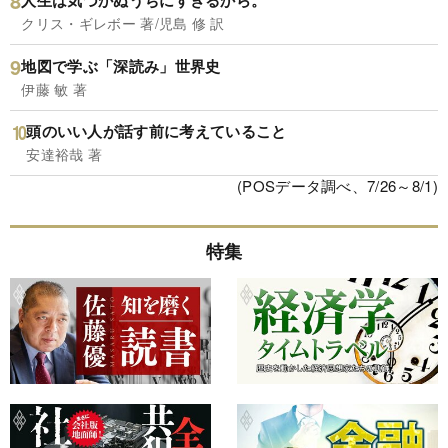
人生は気づかぬうちにすぎるから。
クリス・ギレボー 著/児島 修 訳
地図で学ぶ「深読み」世界史
伊藤 敏 著
頭のいい人が話す前に考えていること
安達裕哉 著
(POSデータ調べ、7/26～8/1)
特集