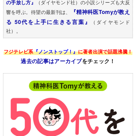
の手放し方』
（ダイヤモンド社）の小説シリーズも大反
『精神科医Tomyが教え
響を呼ぶ。待望の最新刊は、
る 50代を上手に生きる言葉』
（ダイヤモンド
社）。
フジテレビ系
『ノンストップ！』
に著者出演で話題沸騰！
過去の記事はアーカイブ
をチェック！