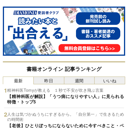
書籍オンライン 記事ランキング
最新
昨日
週間
いいね
精神科医Tomyが教える １秒で不安が吹き飛ぶ言葉
【精神科医が解説】「うつ病になりやすい人」に見られる
特徴・トップ5
人生は気づかぬうちにすぎるから。「自分第一」で生きるため
の時間術
【老後】ひとりぼっちにならないために今すべきこと・ベ