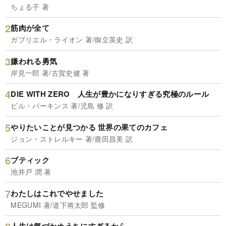
ちょる子 著
筋肉が全て
ガブリエル・ライオン 著/御立英史 訳
嫌われる勇気
岸見一郎 著/古賀史健 著
DIE WITH ZERO 人生が豊かになりすぎる究極のルール
ビル・パーキンス 著/児島 修 訳
やりたいことが見つかる 世界の果てのカフェ
ジョン・ストレルキー 著/鹿田昌美 訳
ブティック
池井戸 潤 著
わたしはこれでやせました
MEGUMI 著/道下将太郎 監修