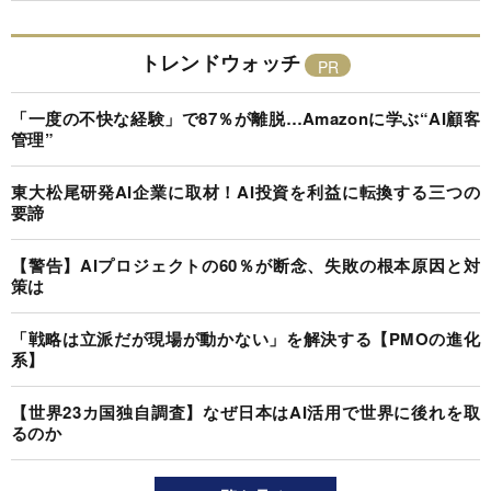
トレンドウォッチ
「一度の不快な経験」で87％が離脱…Amazonに学ぶ“AI顧客
管理”
東大松尾研発AI企業に取材！AI投資を利益に転換する三つの
要諦
【警告】AIプロジェクトの60％が断念、失敗の根本原因と対
策は
「戦略は立派だが現場が動かない」を解決する【PMOの進化
系】
【世界23カ国独自調査】なぜ日本はAI活用で世界に後れを取
るのか