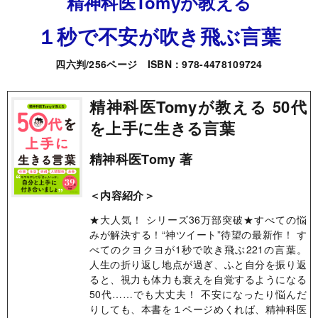
精神科医Tomyが教える
１秒で不安が吹き飛ぶ言葉
四六判/256ページ ISBN：978-4478109724
精神科医Tomyが教える 50代
を上手に生きる言葉
精神科医Tomy 著
＜内容紹介＞
★大人気！ シリーズ36万部突破★すべての悩
みが解決する！“神ツイート”待望の最新作！ す
べてのクヨクヨが1秒で吹き飛ぶ221の言葉。
人生の折り返し地点が過ぎ、ふと自分を振り返
ると、視力も体力も衰えを自覚するようになる
50代……でも大丈夫！ 不安になったり悩んだ
りしても、本書を１ページめくれば、精神科医