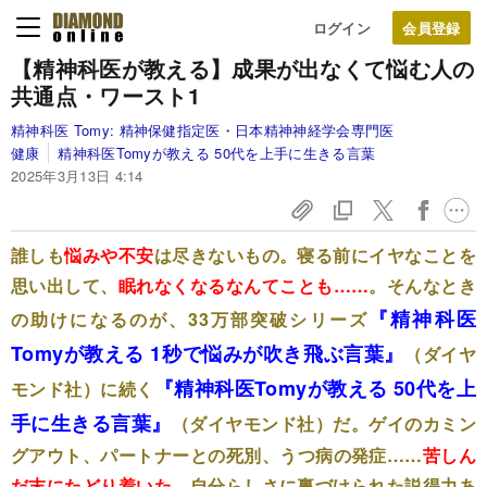
ログイン
【精神科医が教える】成果が出なくて悩む人の
共通点・ワースト1
精神科医 Tomy:
精神保健指定医・日本精神神経学会専門医
健康
精神科医Tomyが教える 50代を上手に生きる言葉
2025年3月13日 4:14
誰しも
悩みや不安
は尽きないもの。寝る前にイヤなことを
思い出して、
眠れなくなるなんてことも……
。そんなとき
『精神科医
の助けになるのが、33万部突破シリーズ
Tomyが教える 1秒で悩みが吹き飛ぶ言葉』
（ダイヤ
『精神科医Tomyが教える 50代を上
モンド社）に続く
手に生きる言葉』
（ダイヤモンド社）だ
。ゲイのカミン
グアウト、パートナーとの死別、うつ病の発症……
苦しん
だ末にたどり着いた
、自分らしさに裏づけられた説得力あ