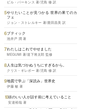
ビル・パーキンス 著/児島 修 訳
やりたいことが見つかる 世界の果てのカ
フェ
ジョン・ストレルキー 著/鹿田昌美 訳
ブティック
池井戸 潤 著
わたしはこれでやせました
MEGUMI 著/道下将太郎 監修
人生は気づかぬうちにすぎるから。
クリス・ギレボー 著/児島 修 訳
地図で学ぶ「深読み」世界史
伊藤 敏 著
頭のいい人が話す前に考えていること
安達裕哉 著