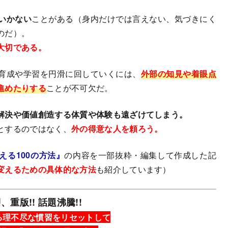
いかない
ことがある（身内だけでは言えない、気づきにく
のだ）。
大切である。
育成や学習を円滑に回していくには、
外部の知見や着眼点
進めたりする
ことが不可欠だ。
解決や価値創造する体質や体験も遠ざけてしまう。
とするのではなく、
外の得意な人を頼ろう。
える100の方法』
の内容を一部抜粋・編集して作成した記
変えるための具体的な方法
も紹介しています）
、重版!! 話題沸騰!!
る理不尽な慣習をリセットして