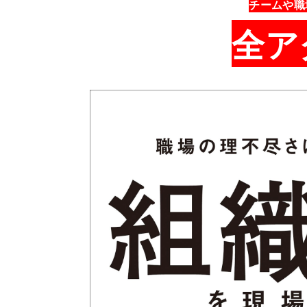
チームや職
全ア