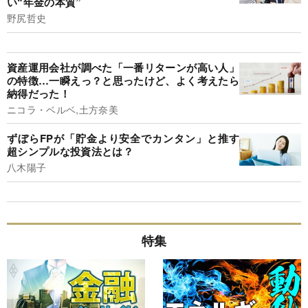
い“年金の本質”
野尻哲史
資産運用会社が調べた「一番リターンが高い人」
の特徴…一瞬えっ？と思ったけど、よく考えたら
納得だった！
ニコラ・ベルベ,土方奈美
ずぼらFPが「貯金より安全でカンタン」と推す
超シンプルな投資法とは？
八木陽子
特集