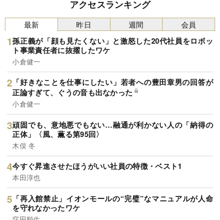
アクセスランキング
最新
昨日
週間
会員
孫正義が「顔も見たくない」と激怒した20代社員をロボッ
ト事業責任者に抜擢したワケ
小倉健一
「好きなことを仕事にしたい」若者への豊田章男の回答が
正論すぎて、ぐうの音も出なかった
小倉健一
頑固でも、意地悪でもない…融通が利かない人の「納得の
正体」〈風、薫る第95回〉
木俣 冬
今すぐ昇進させたほうがいい社員の特徴・ベスト1
本田淳也
「再入館禁止」イオンモールの“完璧”なマニュアルが人命
を守れなかったワケ
窪田順生