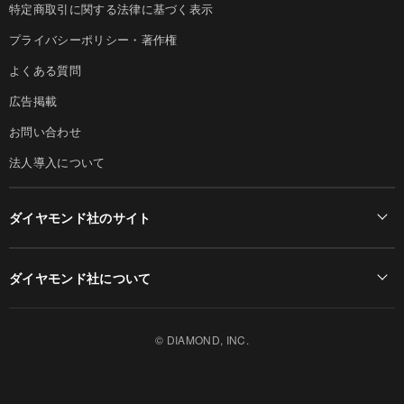
特定商取引に関する法律に基づく表示
プライバシーポリシー・著作権
よくある質問
広告掲載
お問い合わせ
法人導入について
ダイヤモンド社のサイト
Diamond Online(English)
ダイヤモンド社について
週刊ダイヤモンド
ダイヤモンド社TOP
DIAMONDハーバード・ビジネス・レビュー
© DIAMOND, INC.
会社概要
ダイヤモンドZAi（デジタル版）
採用情報
書籍オンライン