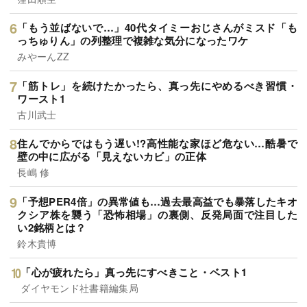
「もう並ばないで…」40代タイミーおじさんがミスド「も
っちゅりん」の列整理で複雑な気分になったワケ
みやーんZZ
「筋トレ」を続けたかったら、真っ先にやめるべき習慣・
ワースト1
古川武士
住んでからではもう遅い!?高性能な家ほど危ない…酷暑で
壁の中に広がる「見えないカビ」の正体
長嶋 修
「予想PER4倍」の異常値も…過去最高益でも暴落したキオ
クシア株を襲う「恐怖相場」の裏側、反発局面で注目した
い2銘柄とは？
鈴木貴博
「心が疲れたら」真っ先にすべきこと・ベスト1
ダイヤモンド社書籍編集局