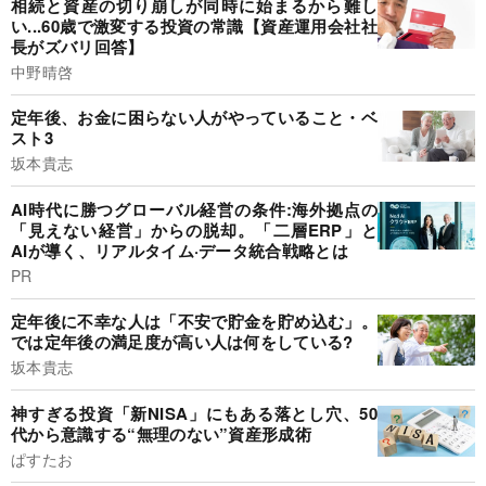
相続と資産の切り崩しが同時に始まるから難し
い...60歳で激変する投資の常識【資産運用会社社
長がズバリ回答】
中野晴啓
定年後、お金に困らない人がやっていること・ベ
スト3
坂本貴志
AI時代に勝つグローバル経営の条件:海外拠点の
「見えない経営」からの脱却。「二層ERP」と
AIが導く、リアルタイム·データ統合戦略とは
PR
定年後に不幸な人は「不安で貯金を貯め込む」。
では定年後の満足度が高い人は何をしている?
坂本貴志
神すぎる投資「新NISA」にもある落とし穴、50
代から意識する“無理のない”資産形成術
ぱすたお