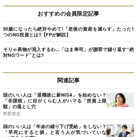
おすすめの会員限定記事
50歳になったら絶対やめて!「老後の資産を減らす」たった1
つのNG投資とは?【FPが解説】
そりゃ異物が混入するわ...「はま寿司」が謝罪で繰り返す“絶
対NGワード”とは?
関連記事
頭のいい人は「退職後に新NISA」を始めない？
「非課税」に目がくらむ人がハマる「投資上限
額」の落とし穴
野尻哲史
頭のいい人は「年金の繰り下げ受給」をしない？
「早死にすると損」と言う人が気づいていな