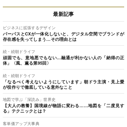
最新記事
ビジネスに拡張するデザイン
パーパスとCXが一体化しないと、デジタル空間でブランドが
存在感を失ってしまう…その理由とは
続・続朝ドライフ
頑固でも、意地悪でもない…融通が利かない人の「納得の正
体」〈風、薫る第95回〉
続・続朝ドライフ
「なるべく考えないようにしています」朝ドラ主演・見上愛
が役作りで徹底している意外なこと
地図で学ぶ「深読み」世界史
【大人の教養】国境線が物語に変わる……地図を「二度見す
る」テクニックとは？
客単価アップ大事典