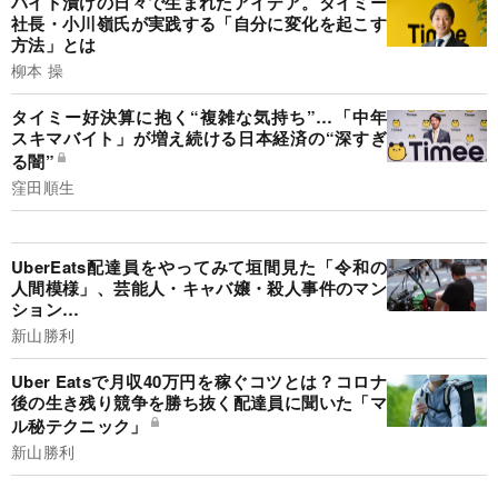
バイト漬けの日々で生まれたアイデア。タイミー
社長・小川嶺氏が実践する「自分に変化を起こす
方法」とは
柳本 操
タイミー好決算に抱く“複雑な気持ち”…「中年
スキマバイト」が増え続ける日本経済の“深すぎ
る闇”
窪田順生
UberEats配達員をやってみて垣間見た「令和の
人間模様」、芸能人・キャバ嬢・殺人事件のマン
ション…
新山勝利
Uber Eatsで月収40万円を稼ぐコツとは？コロナ
後の生き残り競争を勝ち抜く配達員に聞いた「マ
ル秘テクニック」
新山勝利