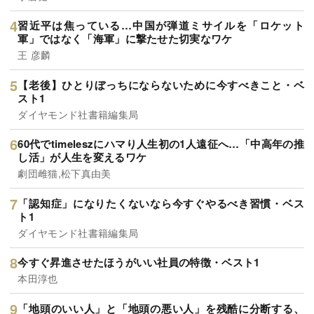
習近平は焦っている…中国が弾道ミサイルを「ロケット
軍」ではなく「海軍」に撃たせた切実なワケ
王 彦麟
【老後】ひとりぼっちにならないために今すべきこと・ベ
スト1
ダイヤモンド社書籍編集局
60代でtimeleszにハマり人生初の1人遠征へ…「中高年の推
し活」が人生を変えるワケ
劇団雌猫,松下真由美
「認知症」になりたくないなら今すぐやるべき習慣・ベス
ト1
ダイヤモンド社書籍編集局
今すぐ昇進させたほうがいい社員の特徴・ベスト1
本田淳也
「地頭のいい人」と「地頭の悪い人」を残酷に分断する、