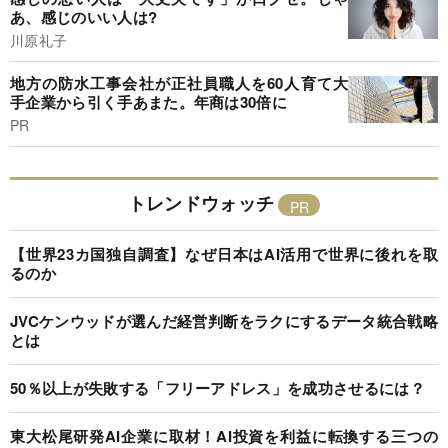
あ、感じのいい人は?
川原礼子
地方の防水工事会社が正社員職人を60人育て大
手企業から引く手あまた。年商は30倍に
PR
トレンドウォッチ
【世界23カ国独自調査】なぜ日本はAI活用で世界に後れを取
るのか
JVCケンウッドが選んだ経営判断をラクにするデータ統合戦略
とは
50％以上が失敗する「フリーアドレス」を成功させるには？
東大松尾研発AI企業に取材！AI投資を利益に転換する三つの