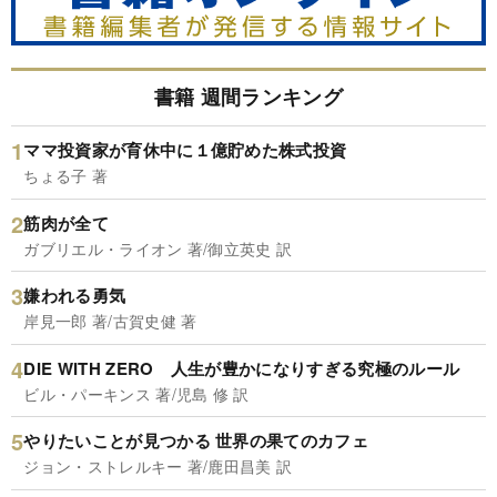
書籍 週間ランキング
ママ投資家が育休中に１億貯めた株式投資
ちょる子 著
筋肉が全て
ガブリエル・ライオン 著/御立英史 訳
嫌われる勇気
岸見一郎 著/古賀史健 著
DIE WITH ZERO 人生が豊かになりすぎる究極のルール
ビル・パーキンス 著/児島 修 訳
やりたいことが見つかる 世界の果てのカフェ
ジョン・ストレルキー 著/鹿田昌美 訳