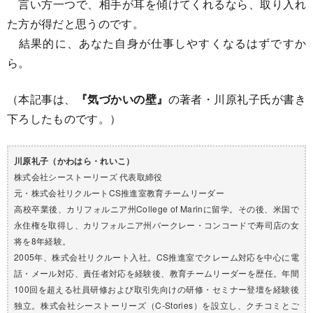
言い方一つで、相手が耳を傾けてくれるなら、取り入れ
た方が得だと思うのです。
結果的に、あなた自身が仕事しやすくなるはずですか
ら。
（本記事は、
『気づかいの壁』
の著者・川原礼子氏が書き
下ろしたものです。）
川原礼子（かわはら・れいこ）
株式会社シーストーリーズ 代表取締役
元・株式会社リクルートCS推進室教育チームリーダー
高校卒業後、カリフォルニア州College of Marinに留学。その後、米国で
永住権を取得し、カリフォルニア州バークレー・コンコードで寿司店の女
将を8年経験。
2005年、株式会社リクルート入社。CS推進室でクレーム対応を中心に電
話・メール対応、責任者対応を経験後、教育チームリーダーを歴任。年間
100回を超える社員研修および取引先向けの研修・セミナー登壇を経験後
独立。株式会社シーストーリーズ（C-Stories）を設立し、クチコミとご