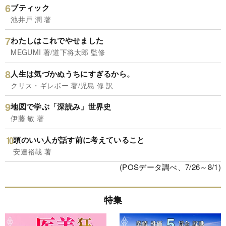
ブティック
池井戸 潤 著
わたしはこれでやせました
MEGUMI 著/道下将太郎 監修
人生は気づかぬうちにすぎるから。
クリス・ギレボー 著/児島 修 訳
地図で学ぶ「深読み」世界史
伊藤 敏 著
頭のいい人が話す前に考えていること
安達裕哉 著
(POSデータ調べ、7/26～8/1)
特集