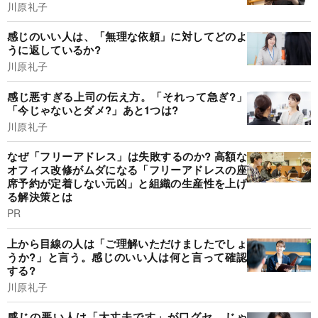
川原礼子
感じのいい人は、「無理な依頼」に対してどのよ
うに返しているか?
川原礼子
感じ悪すぎる上司の伝え方。「それって急ぎ?」
「今じゃないとダメ?」あと1つは?
川原礼子
なぜ「フリーアドレス」は失敗するのか? 高額な
オフィス改修がムダになる「フリーアドレスの座
席予約が定着しない元凶」と組織の生産性を上げ
る解決策とは
PR
上から目線の人は「ご理解いただけましたでしょ
うか?」と言う。感じのいい人は何と言って確認
する?
川原礼子
感じの悪い人は「大丈夫です」が口グセ。じゃ