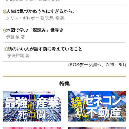
人生は気づかぬうちにすぎるから。
クリス・ギレボー 著/児島 修 訳
地図で学ぶ「深読み」世界史
伊藤 敏 著
頭のいい人が話す前に考えていること
安達裕哉 著
(POSデータ調べ、7/26～8/1)
特集