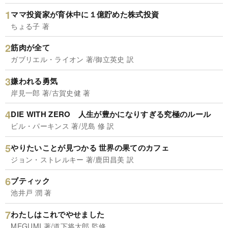
ママ投資家が育休中に１億貯めた株式投資
ちょる子 著
筋肉が全て
ガブリエル・ライオン 著/御立英史 訳
嫌われる勇気
岸見一郎 著/古賀史健 著
DIE WITH ZERO 人生が豊かになりすぎる究極のルール
ビル・パーキンス 著/児島 修 訳
やりたいことが見つかる 世界の果てのカフェ
ジョン・ストレルキー 著/鹿田昌美 訳
ブティック
池井戸 潤 著
わたしはこれでやせました
MEGUMI 著/道下将太郎 監修