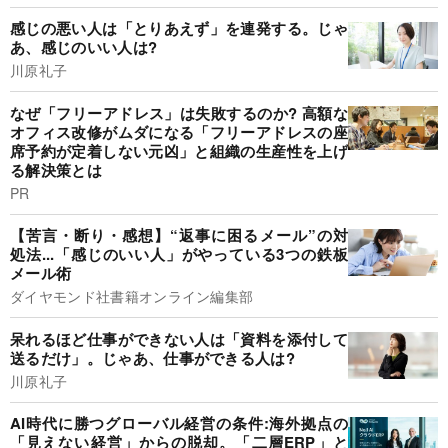
感じの悪い人は「とりあえず」を連発する。じゃ
あ、感じのいい人は?
川原礼子
なぜ「フリーアドレス」は失敗するのか? 高額な
オフィス改修がムダになる「フリーアドレスの座
席予約が定着しない元凶」と組織の生産性を上げ
る解決策とは
PR
【苦言・断り・感想】“返事に困るメール”の対
処法...「感じのいい人」がやっている3つの鉄板
メール術
ダイヤモンド社書籍オンライン編集部
呆れるほど仕事ができない人は「資料を添付して
送るだけ」。じゃあ、仕事ができる人は?
川原礼子
AI時代に勝つグローバル経営の条件:海外拠点の
「見えない経営」からの脱却。「二層ERP」と