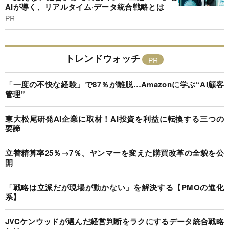
AIが導く、リアルタイム·データ統合戦略とは
PR
トレンドウォッチ
「一度の不快な経験」で87％が離脱…Amazonに学ぶ“AI顧客
管理”
東大松尾研発AI企業に取材！AI投資を利益に転換する三つの
要諦
立替精算率25％→7％、ヤンマーを変えた購買改革の全貌を公
開
「戦略は立派だが現場が動かない」を解決する【PMOの進化
系】
JVCケンウッドが選んだ経営判断をラクにするデータ統合戦略