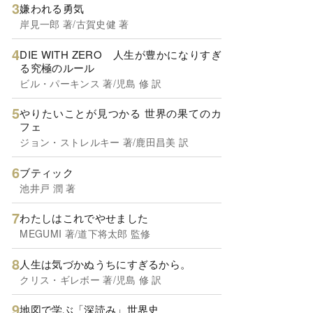
嫌われる勇気
岸見一郎 著/古賀史健 著
DIE WITH ZERO 人生が豊かになりすぎ
る究極のルール
ビル・パーキンス 著/児島 修 訳
やりたいことが見つかる 世界の果てのカ
フェ
ジョン・ストレルキー 著/鹿田昌美 訳
ブティック
池井戸 潤 著
わたしはこれでやせました
MEGUMI 著/道下将太郎 監修
人生は気づかぬうちにすぎるから。
クリス・ギレボー 著/児島 修 訳
地図で学ぶ「深読み」世界史