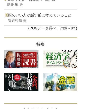
伊藤 敏 著
頭のいい人が話す前に考えていること
安達裕哉 著
(POSデータ調べ、7/26～8/1)
特集