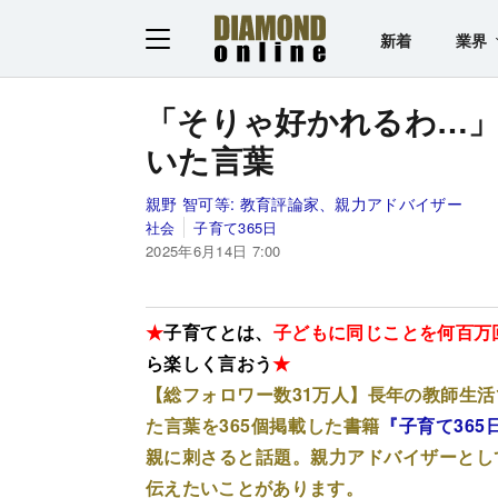
新着
業界
「そりゃ好かれるわ…
いた言葉
親野 智可等:
教育評論家、親力アドバイザー
社会
子育て365日
2025年6月14日 7:00
★
子育てとは、
子どもに同じことを何百万
ら楽しく言おう
★
【総フォロワー数31万人】長年の教師生
た言葉を365個掲載した書籍
『子育て36
親に刺さると話題。親力アドバイザーとし
伝えたいことがあります。