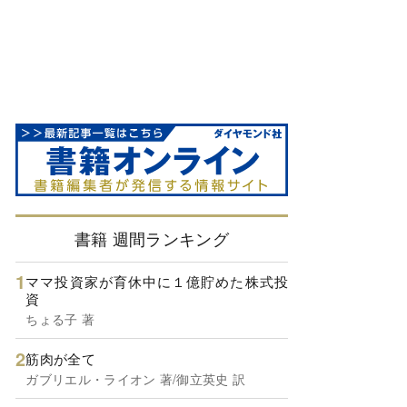
書籍 週間ランキング
ママ投資家が育休中に１億貯めた株式投
資
ちょる子 著
筋肉が全て
ガブリエル・ライオン 著/御立英史 訳