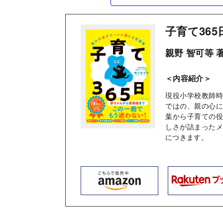
子育て365
親野 智可等 
＜内容紹介＞
現役小学校教師時
ではの、親の心
葉から子育ての
しさが詰まった
につきます。