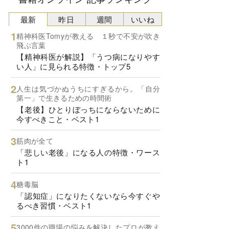
最新
昨日
週間
いいね
精神科医Tomyが教える １秒で不安が吹き
飛ぶ言葉
【精神科医が解説】「うつ病になりやす
い人」に見られる特徴・トップ5
人生は気づかぬうちにすぎるから。「自分
第一」で生きるための時間術
【老後】ひとりぼっちにならないために
今すべきこと・ベスト1
筋肉が全て
「悲しい老後」になる人の特徴・ワース
ト1
糖毒脳
「認知症」になりたくないなら今すぐや
るべき習慣・ベスト1
3000件の職場の悩みを解決したプロが教え