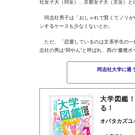
社女子大（同女）、京都女子大（京女）と
同志社男子は「おしゃれで賢くてノリが
ンするケースも少なくないとか。
ただ、「恋愛しているのは文系学生の一
志社の男は“同やん”と呼ばれ、西の“慶應ボ
同志社大学に通
大学図鑑！
る！
オバタカズユ