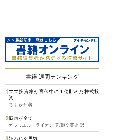
書籍 週間ランキング
ママ投資家が育休中に１億貯めた株式投
資
ちょる子 著
筋肉が全て
ガブリエル・ライオン 著/御立英史 訳
嫌われる勇気