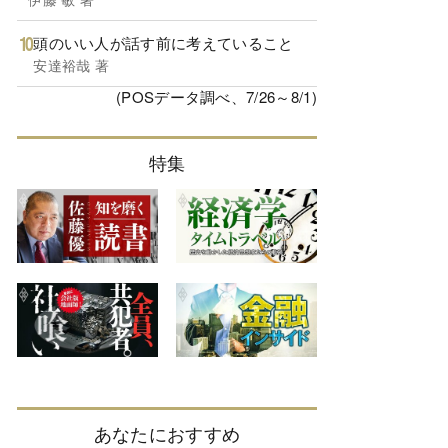
頭のいい人が話す前に考えていること
安達裕哉 著
(POSデータ調べ、7/26～8/1)
特集
あなたにおすすめ