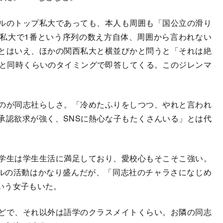
ルのトップ私大であっても、本人も周囲も「国公立の滑り
私大で1番という序列の数え方自体、周囲から言われない
とはいえ、ほかの関西私大と横並びかと問うと「それは絶
ると同時くらいのタイミングで即答してくる。このジレンマ
のが同志社らしさ。「冷めたふりをしつつ、やれと言われ
承認欲求が強く、SNSに熱心な子もたくさんいる」とは代
学生は学生生活に満足しており、愛校心もそこそこ強い。
クルの活動はかなり盛んだが、「同志社のチャラさになじめ
いう女子もいた。
どで、それ以外は語学のクラスメイトくらい。お隣の同志