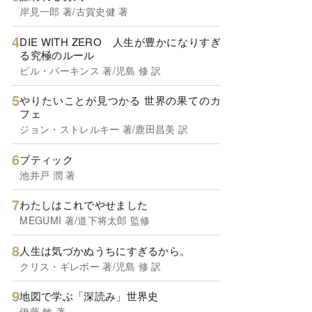
岸見一郎 著/古賀史健 著
DIE WITH ZERO 人生が豊かになりすぎ
る究極のルール
ビル・パーキンス 著/児島 修 訳
やりたいことが見つかる 世界の果てのカ
フェ
ジョン・ストレルキー 著/鹿田昌美 訳
ブティック
池井戸 潤 著
わたしはこれでやせました
MEGUMI 著/道下将太郎 監修
人生は気づかぬうちにすぎるから。
クリス・ギレボー 著/児島 修 訳
地図で学ぶ「深読み」世界史
伊藤 敏 著