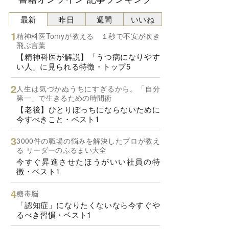
最新
昨日
週間
いいね
精神科医Tomyが教える １秒で不安が吹き
飛ぶ言葉
【精神科医が解説】「うつ病になりやす
い人」に見られる特徴・トップ5
人生は気づかぬうちにすぎるから。「自分
第一」で生きるための時間術
【老後】ひとりぼっちにならないために
今すべきこと・ベスト1
3000件の職場の悩みを解決したプロが教え
る リーダーのふるまい大全
今すぐ昇進させたほうがいい社員の特
徴・ベスト1
糖毒脳
「認知症」になりたくないなら今すぐや
るべき習慣・ベスト1