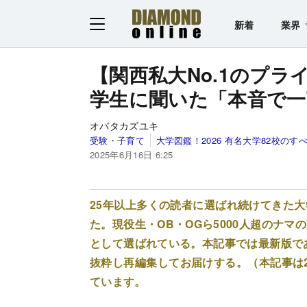
新着
業界
【関西私大No.1のプ
学生に聞いた「本音で一
オバタカズユキ
受験・子育て
大学図鑑！2026 有名大学82校のす
2025年6月16日 6:25
25年以上多くの読者に選ばれ続けてきた
た。現役生・OB・OGら5000人超のナ
として選ばれている。本記事では最新版で
抜粋し再編集してお届けする。（本記事は2
ています。