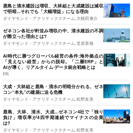
鹿島と清水建設は増収、大林組と大成建設は減収
で明暗...それでも「大幅増益」になる理由
ダイヤモンド・アナリティクスチーム,大根田康介
ゼネコン各社が軒並み増収の中、清水建設の不調
が際立った理由とは?
ダイヤモンド・アナリティクスチーム,笠原里穂
AI時代に勝つグローバル経営の条件:海外拠点の
「見えない経営」からの脱却。「二層ERP」と
AIが導く、リアルタイム·データ統合戦略とは
PR
大成・大林組と鹿島・清水の明暗分かれる、ゼネ
コン“本丸”の建築に迫る危機
ダイヤモンド・アナリティクスチーム,松野友美
鹿島、大林、清水、大成...ゼネコン4社で「独り
負け」増収率が4四半期連続でマイナスの企業
は?
ダイヤモンド・アナリティクスチーム,松野友美