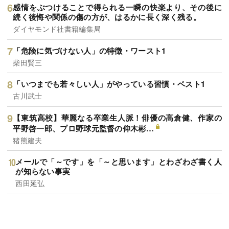
感情をぶつけることで得られる一瞬の快楽より、その後に
続く後悔や関係の傷の方が、はるかに長く深く残る。
ダイヤモンド社書籍編集局
「危険に気づけない人」の特徴・ワースト1
柴田賢三
「いつまでも若々しい人」がやっている習慣・ベスト1
古川武士
【東筑高校】華麗なる卒業生人脈！俳優の高倉健、作家の
平野啓一郎、プロ野球元監督の仰木彬…
猪熊建夫
メールで「～です」を「～と思います」とわざわざ書く人
が知らない事実
西田延弘