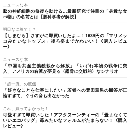
ニュースな本
脳の神経細胞の修復を助ける…最新研究で注目の「身近な食
べ物」の名前とは【脳科学者が解説】
明日なに着てく？
【しまむら】さすがに即買いしたよ…！1639円の「マリメッ
コみたいなトップス」後ろ姿までかわいい！《購入レビュ
ー》
ニュースな本
「中国を共産主義独裁から解放」「いずれ本物の戦争に突
入」アメリカの右派が夢見る〈露骨に交戦的〉なシナリオ
「超一流」の流儀
「好きなことを仕事にしたい」若者への豊田章男の回答が正
論すぎて、ぐうの音も出なかった
これ、買ってよかった！
可愛すぎて即買いした！アフタヌーンティーの「畳まなくて
いいエコバッグ」苺みたいなフォルムがたまらない！《購入
レビュー》