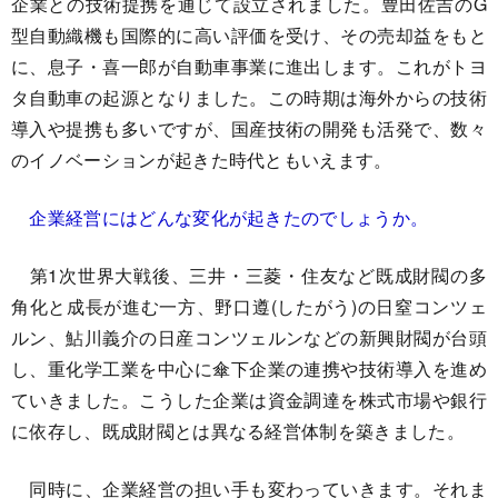
企業との技術提携を通じて設立されました。豊田佐吉のG
型自動織機も国際的に高い評価を受け、その売却益をもと
に、息子・喜一郎が自動車事業に進出します。これがトヨ
タ自動車の起源となりました。この時期は海外からの技術
導入や提携も多いですが、国産技術の開発も活発で、数々
のイノベーションが起きた時代ともいえます。
企業経営にはどんな変化が起きたのでしょうか。
第1次世界大戦後、三井・三菱・住友など既成財閥の多
角化と成長が進む一方、野口遵(したがう)の日窒コンツェ
ルン、鮎川義介の日産コンツェルンなどの新興財閥が台頭
し、重化学工業を中心に傘下企業の連携や技術導入を進め
ていきました。こうした企業は資金調達を株式市場や銀行
に依存し、既成財閥とは異なる経営体制を築きました。
同時に、企業経営の担い手も変わっていきます。それま