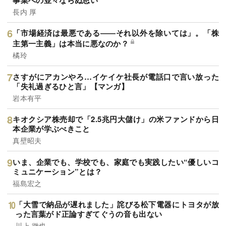
長内 厚
「市場経済は最悪である――それ以外を除いては」。「株
主第一主義」は本当に悪なのか？
橘玲
さすがにアカンやろ…イケイケ社長が電話口で言い放った
「失礼過ぎるひと言」【マンガ】
岩本有平
キオクシア株売却で「2.5兆円大儲け」の米ファンドから日
本企業が学ぶべきこと
真壁昭夫
いま、企業でも、学校でも、家庭でも実践したい“優しいコ
ミュニケーション”とは？
福島宏之
「大雪で納品が遅れました」詫びる松下電器にトヨタが放
った言葉がド正論すぎてぐうの音も出ない
川上 徹也