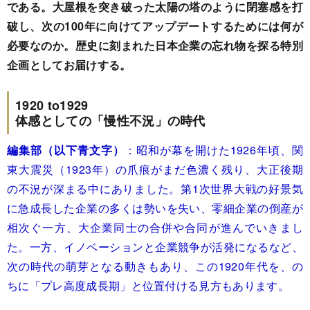
である。大屋根を突き破った太陽の塔のように閉塞感を打
破し、次の100年に向けてアップデートするためには何が
必要なのか。歴史に刻まれた日本企業の忘れ物を探る特別
企画としてお届けする。
1920 to1929
体感としての「慢性不況」の時代
編集部（以下青文字）
：昭和が幕を開けた1926年頃、関
東大震災（1923年）の爪痕がまだ色濃く残り、大正後期
の不況が深まる中にありました。第1次世界大戦の好景気
に急成長した企業の多くは勢いを失い、零細企業の倒産が
相次ぐ一方、大企業同士の合併や合同が進んでいきまし
た。一方、イノベーションと企業競争が活発になるなど、
次の時代の萌芽となる動きもあり、この1920年代を、の
ちに「プレ高度成長期」と位置付ける見方もあります。