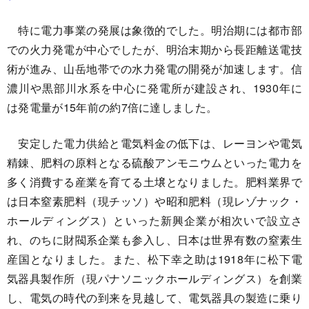
特に電力事業の発展は象徴的でした。明治期には都市部
での火力発電が中心でしたが、明治末期から長距離送電技
術が進み、山岳地帯での水力発電の開発が加速します。信
濃川や黒部川水系を中心に発電所が建設され、1930年に
は発電量が15年前の約7倍に達しました。
安定した電力供給と電気料金の低下は、レーヨンや電気
精錬、肥料の原料となる硫酸アンモニウムといった電力を
多く消費する産業を育てる土壌となりました。肥料業界で
は日本窒素肥料（現チッソ）や昭和肥料（現レゾナック・
ホールディングス）といった新興企業が相次いで設立さ
れ、のちに財閥系企業も参入し、日本は世界有数の窒素生
産国となりました。また、松下幸之助は1918年に松下電
気器具製作所（現パナソニックホールディングス）を創業
し、電気の時代の到来を見越して、電気器具の製造に乗り