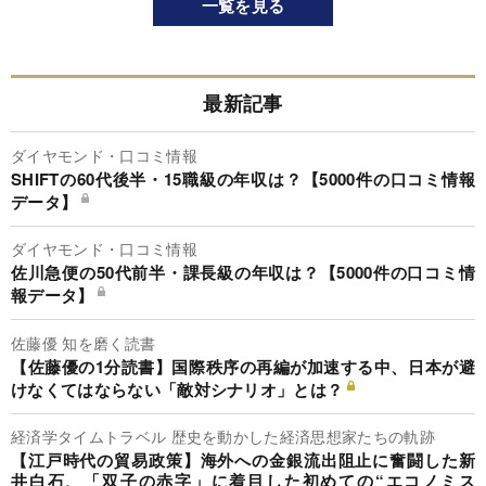
一覧を見る
最新記事
ダイヤモンド・口コミ情報
SHIFTの60代後半・15職級の年収は？【5000件の口コミ情報
データ】
ダイヤモンド・口コミ情報
佐川急便の50代前半・課長級の年収は？【5000件の口コミ情
報データ】
佐藤優 知を磨く読書
【佐藤優の1分読書】国際秩序の再編が加速する中、日本が避
けなくてはならない「敵対シナリオ」とは？
経済学タイムトラベル 歴史を動かした経済思想家たちの軌跡
【江戸時代の貿易政策】海外への金銀流出阻止に奮闘した新
井白石、「双子の赤字」に着目した初めての“エコノミス