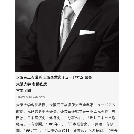
大阪商工会議所 大阪企業家ミュージアム 館長
大阪大学 名誉教授
宮本又郎
MATAO MIYAMOTO
大阪大学名誉教授。大阪商工会議所大阪企業家ミュージアム
館長。元経営史学会会長。企業家研究フォーラム元会長。専
門は、日本経済史・経営史。主な著作に、『近世日本の市場
経済』（有斐閣、1989年）、『日本経営史』（共著、有斐
閣、1995年）、『日本の近代11 企業家たちの挑戦』（中央