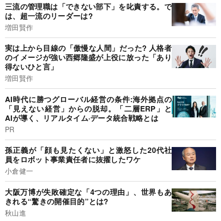
三流の管理職は「できない部下」を叱責する。で
は、超一流のリーダーは?
増田賢作
実は上から目線の「傲慢な人間」だった? 人格者
のイメージが強い西郷隆盛が上役に放った「あり
得ないひと言」
増田賢作
AI時代に勝つグローバル経営の条件:海外拠点の
「見えない経営」からの脱却。「二層ERP」と
AIが導く、リアルタイム·データ統合戦略とは
PR
孫正義が「顔も見たくない」と激怒した20代社
員をロボット事業責任者に抜擢したワケ
小倉健一
大阪万博が失敗確定な「4つの理由」、世界もあ
きれる“驚きの開催目的”とは?
秋山進