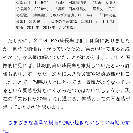
公論新社、1999年）、『新版 日本経済史』（共著、放送大
学振興会、2008年）、『講座・日本経営史1 経営史・江戸
の経験』（共編著、ミネルヴァ書房、2008年）、『日本の企
業家1 渋沢栄一』『日本の企業家12 江崎利一』（PHP研
究所、2016年、2018年）など多数。
たしかに、名目GDPの成長率は低下傾向にありました
が、同時に物価も下がっていたため、実質GDPで見ると緩
やかですが成長は続いていたことがわかります。むしろ国
際的に見れば、比較的高い成長率を維持していたという評
価もあります。ただ、次々に大きな災害や経済危機が起こ
ったことで、当時の人々にとっては、景気がよくなってい
るという実感を持ちにくかったのではないでしょうか。現
在の「失われた30年」にも通じる、体感としての不況感が
漂っていたのだと思います。
さまざまな産業で構造転換が起きたのもこの時期です
ね。