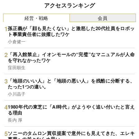
アクセスランキング
経営・戦略
会員
孫正義が「顔も見たくない」と激怒した20代社員をロボッ
ト事業責任者に抜擢したワケ
小倉健一
「再入館禁止」イオンモールの“完璧”なマニュアルが人命
を守れなかったワケ
窪田順生
「地頭のいい人」と「地頭の悪い人」を残酷に分断する、
たった1つの違い。
小川晶子
1980年代の東芝に「AI時代」がようやく追い付いたと言え
る理由
長内 厚
ソニーのタムロン買収提案で意外にも見えてきた、エレキ
事業への並々ならぬ思い