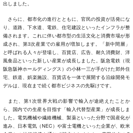
出しました。
さらに、都市化の進行とともに、官民の投資が活発にな
り、道路、下水道、電鉄、住宅建設といったインフラが整
備されます。これに伴い都市型の生活文化と消費市場が形
成され、第3次産業での雇用が増加します。「新中間層」
と呼ばれる人々が登場し、百貨店、広告、耐久消費財、洋
風食品といった新しい産業が成長しました。阪急電鉄（現
阪急阪神ホールディングス）の小林一三が手がけた郊外住
宅、鉄道、娯楽施設、百貨店を一体で展開する沿線開発モ
デルは、現在まで続く都市ビジネスの先駆けです。
また、第1次世界大戦の影響で輸入が途絶えたことか
ら、国内での生産を目指す「輸入代替型産業」が成長しま
した。電気機械や繊維機械、製薬といった分野で国産化が
進み、日本電気（NEC）や富士電機といった企業が、欧米