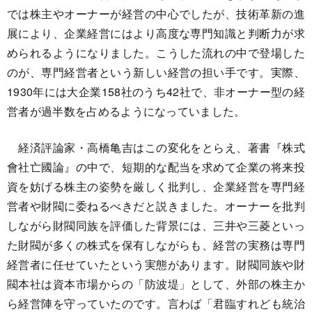
では株主やオーナーが経営の中心でしたが、技術革新の進
展により、企業経営にはより高度な専門知識と判断力が求
められるようになりました。こうした流れの中で登場した
のが、専門経営者という新しい経営の担い手です。実際、
1930年には大企業158社のうち42社で、非オーナー型の経
営者が過半数を占めるようになっていました。
経済評論家・高橋亀吉はこの変化をとらえ、著書『株式
會社亡國論』の中で、短期的な配当を求めて企業の将来投
資を妨げる株主の姿勢を厳しく批判し、企業経営を専門経
営者や財閥に委ねるべきだと説きました。オーナーを批判
しながら財閥同族を評価した背景には、三井や三菱といっ
た財閥が多くの株式を保有しながらも、経営の実務は専門
経営者に任せていたという実態があります。財閥同族や財
閥本社は資本市場からの「防波堤」として、外部の株主か
ら経営陣を守っていたのです。言わば「君臨すれども統治