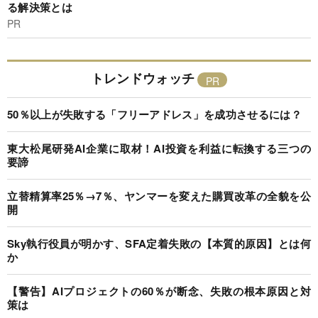
る解決策とは
PR
トレンドウォッチ
50％以上が失敗する「フリーアドレス」を成功させるには？
東大松尾研発AI企業に取材！AI投資を利益に転換する三つの
要諦
立替精算率25％→7％、ヤンマーを変えた購買改革の全貌を公
開
Sky執行役員が明かす、SFA定着失敗の【本質的原因】とは何
か
【警告】AIプロジェクトの60％が断念、失敗の根本原因と対
策は