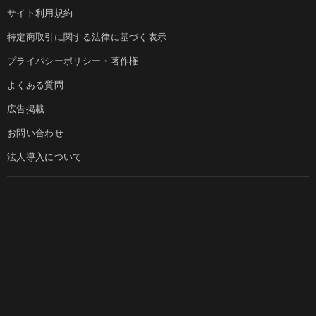
サイト利用規約
特定商取引に関する法律に基づく表示
プライバシーポリシー・著作権
よくある質問
広告掲載
お問い合わせ
法人導入について
ダイヤモンド社のサイト
Diamond Online(English)
ダイヤモンド社について
週刊ダイヤモンド
ダイヤモンド社TOP
DIAMONDハーバード・ビジネス・レビュー
© DIAMOND, INC.
会社概要
ダイヤモンドZAi（デジタル版）