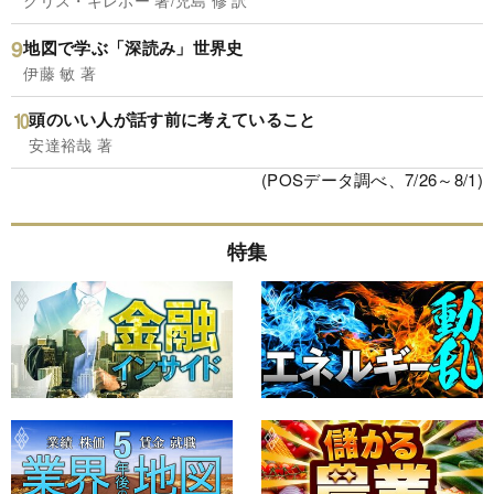
クリス・ギレボー 著/児島 修 訳
地図で学ぶ「深読み」世界史
伊藤 敏 著
頭のいい人が話す前に考えていること
安達裕哉 著
(POSデータ調べ、7/26～8/1)
特集