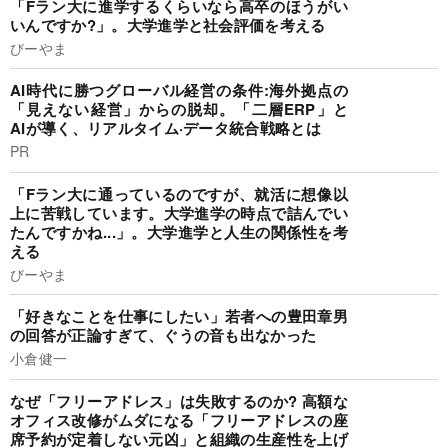
「Fラン大に進学するくらいなら高卒のほうがい
いんですか?」。大学進学と社会評価を考える
びーやま
AI時代に勝つグローバル経営の条件:海外拠点の
「見えない経営」からの脱却。「二層ERP」と
AIが導く、リアルタイム·データ統合戦略とは
PR
「Fラン大に通っているのですが、就活に想像以
上に苦戦しています。大学進学の時点で詰んでい
たんですかね...」。大学進学と人生の関係性を考
える
びーやま
「好きなことを仕事にしたい」若者への豊田章男
の回答が正論すぎて、ぐうの音も出なかった
小倉健一
なぜ「フリーアドレス」は失敗するのか? 高額な
オフィス改修がムダになる「フリーアドレスの座
席予約が定着しない元凶」と組織の生産性を上げ