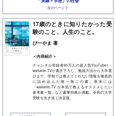
「実績＞学歴」の社会
次のページ
17歳のときに知りたかった受
験のこと、人生のこと。
びーやま 著
＜内容紹介＞
チャンネル登録者60万人の超人気YouTuber・
wakatte.TVが書き下ろし。勉強方法から大学選
びまで、学校では教えてくれない情報を徹底的
に詰め込んだ唯一無二の書。巻末には
「wakatte.TV が本気で教えるオススメしたい
参考書一覧」など豪華特典が満載。令和の大学
受験を生き抜く決定版。