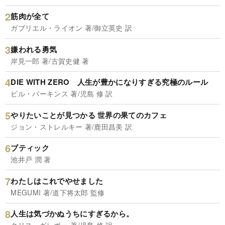
筋肉が全て
ガブリエル・ライオン 著/御立英史 訳
嫌われる勇気
岸見一郎 著/古賀史健 著
DIE WITH ZERO 人生が豊かになりすぎる究極のルール
ビル・パーキンス 著/児島 修 訳
やりたいことが見つかる 世界の果てのカフェ
ジョン・ストレルキー 著/鹿田昌美 訳
ブティック
池井戸 潤 著
わたしはこれでやせました
MEGUMI 著/道下将太郎 監修
人生は気づかぬうちにすぎるから。