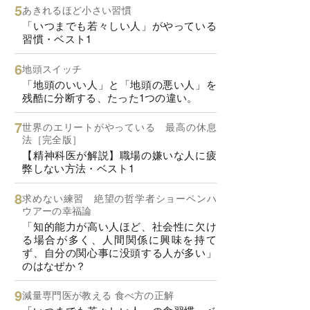
あきれるほど小さい習慣
「いつまでも若々しい人」がやっている
習慣・ベスト1
地頭スイッチ
「地頭のいい人」と「地頭の悪い人」を
残酷に分断する、たった1つの違い。
世界のエリートがやっている 最高の休息
法［完全版］
【精神科医が解説】職場の嫌いな人に疲
弊しない方法・ベスト1
求めない練習 絶望の哲学者ショーペンハ
ウアーの幸福論
「知的能力が高い人ほど、社会性に欠け
る場合が多く、人間関係に興味を持て
ず、自分の関心事に没頭する人が多い」
のはなぜか？
減量専門医が教える 食べ方の正解