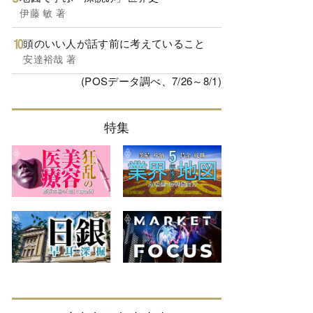
伊藤 敏 著
頭のいい人が話す前に考えていること
安達裕哉 著
(POSデータ調べ、7/26～8/1)
特集