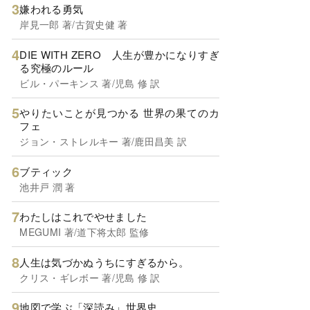
嫌われる勇気
岸見一郎 著/古賀史健 著
DIE WITH ZERO 人生が豊かになりすぎ
る究極のルール
ビル・パーキンス 著/児島 修 訳
やりたいことが見つかる 世界の果てのカ
フェ
ジョン・ストレルキー 著/鹿田昌美 訳
ブティック
池井戸 潤 著
わたしはこれでやせました
MEGUMI 著/道下将太郎 監修
人生は気づかぬうちにすぎるから。
クリス・ギレボー 著/児島 修 訳
地図で学ぶ「深読み」世界史