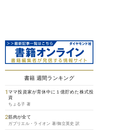
書籍 週間ランキング
ママ投資家が育休中に１億貯めた株式投
資
ちょる子 著
筋肉が全て
ガブリエル・ライオン 著/御立英史 訳