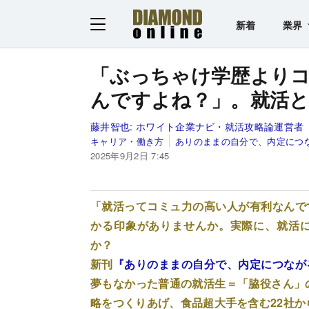
新着
業界
「ぶっちゃけ学歴より
んですよね？」。就活と
藤井智也:
ホワイト企業ナビ・就活攻略論運営者
キャリア・働き方
ありのままの自分で、内定につ
2025年9月2日 7:45
「就活ってコミュ力の高い人が有利なんで
かる印象がありませんか。実際に、就活
か？
新刊
『ありのままの自分で、内定につなが
夢もなかった普通の就活生＝「脇役さん」の
略をつくりあげ、食品超大手を含む22社