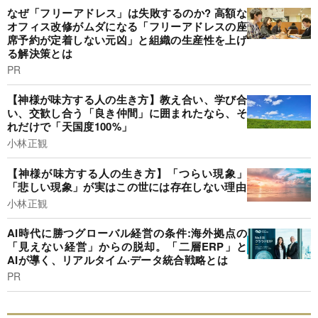
なぜ「フリーアドレス」は失敗するのか? 高額な
オフィス改修がムダになる「フリーアドレスの座
席予約が定着しない元凶」と組織の生産性を上げ
る解決策とは
PR
【神様が味方する人の生き方】教え合い、学び合
い、交歓し合う「良き仲間」に囲まれたなら、そ
れだけで「天国度100%」
小林正観
【神様が味方する人の生き方】「つらい現象」
「悲しい現象」が実はこの世には存在しない理由
小林正観
AI時代に勝つグローバル経営の条件:海外拠点の
「見えない経営」からの脱却。「二層ERP」と
AIが導く、リアルタイム·データ統合戦略とは
PR