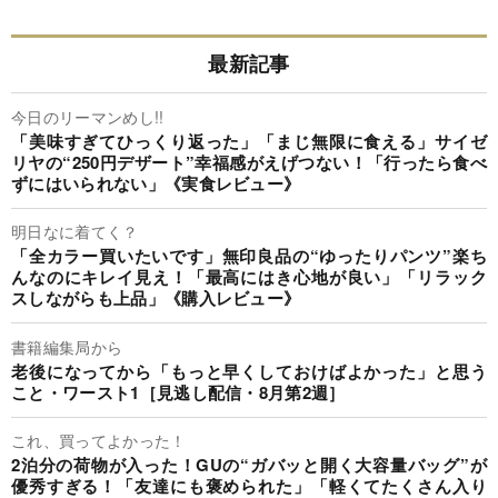
最新記事
今日のリーマンめし!!
「美味すぎてひっくり返った」「まじ無限に食える」サイゼ
リヤの“250円デザート”幸福感がえげつない！「行ったら食べ
ずにはいられない」《実食レビュー》
明日なに着てく？
「全カラー買いたいです」無印良品の“ゆったりパンツ”楽ち
んなのにキレイ見え！「最高にはき心地が良い」「リラック
スしながらも上品」《購入レビュー》
書籍編集局から
老後になってから「もっと早くしておけばよかった」と思う
こと・ワースト1［見逃し配信・8月第2週］
これ、買ってよかった！
2泊分の荷物が入った！GUの“ガバッと開く大容量バッグ”が
優秀すぎる！「友達にも褒められた」「軽くてたくさん入り