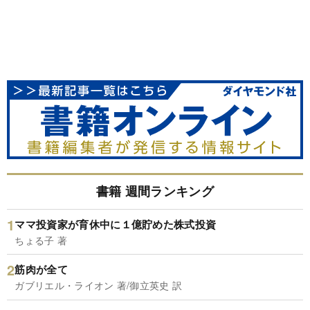
書籍 週間ランキング
ママ投資家が育休中に１億貯めた株式投資
ちょる子 著
筋肉が全て
ガブリエル・ライオン 著/御立英史 訳