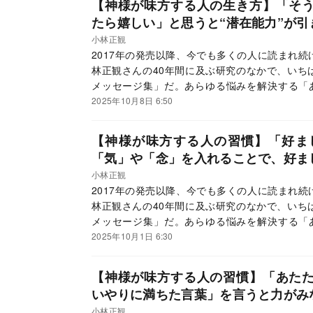
【神様が味方する人の生き方】「そ
たら嬉しい」と思うと“潜在能力”が引
小林正観
2017年の発売以降、今でも多くの人に読まれ
林正観さんの40年間に及ぶ研究のなかで、いち
メッセージ集」だ。あらゆる悩みを解決する「
て、読者からの大きな反響を呼んでいる。この連
2025年10月8日 6:50
ていく。
【神様が味方する人の習慣】「好ま
「気」や「念」を入れることで、好ま
小林正観
2017年の発売以降、今でも多くの人に読まれ
林正観さんの40年間に及ぶ研究のなかで、いち
メッセージ集」だ。あらゆる悩みを解決する「
て、読者からの大きな反響を呼んでいる。この連
2025年10月1日 6:30
ていく。
【神様が味方する人の習慣】「あた
いやりに満ちた言葉」を言うと力がみ
小林正観