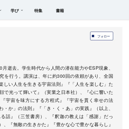
学び
特集
書籍
フォロー
年10月逝去。学生時代から人間の潜在能力やESP現象、
究を行う。講演は、年に約300回の依頼があり、全国
楽しい人生を生きる宇宙法則』『「人生を楽しむ」た
笑顔で光って輝いて』（実業之日本社）、『心に響いた
、『宇宙を味方にする方程式』『宇宙を貫く幸せの法
わ・か」の法則』『「き・く・あ」の実践』（以上、
れる話』（三笠書房）、『釈迦の教えは「感謝」だっ
）、『無敵の生きかた』『豊かな心で豊かな暮らし』