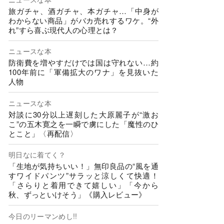
旅ガチャ、酒ガチャ、本ガチャ…「中身が
わからない商品」がバカ売れするワケ。“外
れ”すら喜ぶ現代人の心理とは？
ニュースな本
防衛費を増やすだけでは国は守れない…約
100年前に「軍備拡大のワナ」を見抜いた
人物
ニュースな本
対談に30分以上遅刻した大原麗子が“激お
こ”の五木寛之を一瞬で虜にした「魔性のひ
とこと」〈再配信〉
明日なに着てく？
「生地が気持ちいい！」無印良品の“風を通
すワイドパンツ”サラッと涼しくて快適！
「さらりと着用できて嬉しい」「今から
秋、ずっといけそう」《購入レビュー》
今日のリーマンめし!!