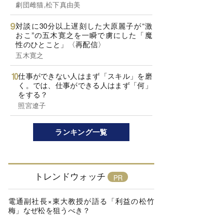
劇団雌猫,松下真由美
対談に30分以上遅刻した大原麗子が“激
おこ”の五木寛之を一瞬で虜にした「魔
性のひとこと」〈再配信〉
五木寛之
仕事ができない人はまず「スキル」を磨
く。では、仕事ができる人はまず「何」
をする？
照宮遼子
ランキング一覧
トレンドウォッチ
電通副社長×東大教授が語る「利益の松竹
梅」なぜ松を狙うべき？