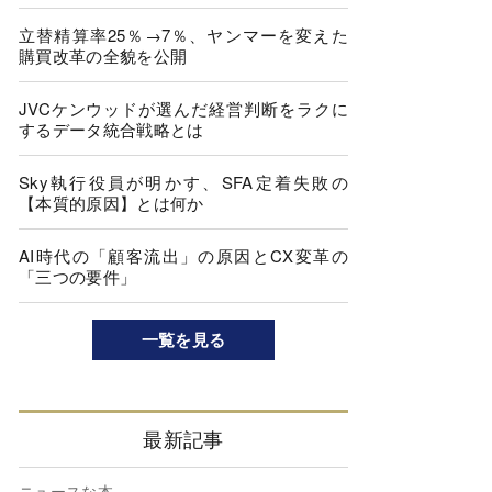
立替精算率25％→7％、ヤンマーを変えた
購買改革の全貌を公開
JVCケンウッドが選んだ経営判断をラクに
するデータ統合戦略とは
Sky執行役員が明かす、SFA定着失敗の
【本質的原因】とは何か
AI時代の「顧客流出」の原因とCX変革の
「三つの要件」
一覧を見る
最新記事
ニュースな本