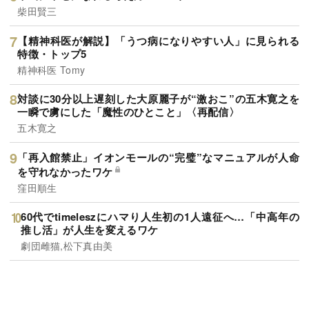
柴田賢三
【精神科医が解説】「うつ病になりやすい人」に見られる
特徴・トップ5
精神科医 Tomy
対談に30分以上遅刻した大原麗子が“激おこ”の五木寛之を
一瞬で虜にした「魔性のひとこと」〈再配信〉
五木寛之
「再入館禁止」イオンモールの“完璧”なマニュアルが人命
を守れなかったワケ
窪田順生
60代でtimeleszにハマり人生初の1人遠征へ…「中高年の
推し活」が人生を変えるワケ
劇団雌猫,松下真由美