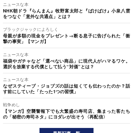
ニュースな本
NHK朝ドラ『らんまん』牧野富太郎と『ばけばけ』小泉八雲
をつなぐ「意外な共通点」とは？
ブラックジャックによろしく
母親が多額の現金をプレゼント→断る息子に告げられた「衝
撃の事実」【マンガ】
ニュースな本
福袋やガチャなど「選べない商品」に現代人がハマるワケ。
選択を放棄する代償として払う“対価”とは？
ニュースな本
なぜスティーブ・ジョブズの話は短くても伝わったのか？話
す前にしていた「たった1つの習慣」
戦争めし
【マンガ】空襲警報下でも大繁盛の寿司店、集まった客たち
の「秘密の寿司ネタ」にヨダレが出そう〈再配信〉