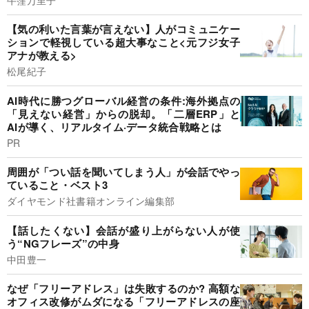
【気の利いた言葉が言えない】人がコミュニケー
ションで軽視している超大事なこと<元フジ女子
アナが教える>
松尾紀子
AI時代に勝つグローバル経営の条件:海外拠点の
「見えない経営」からの脱却。「二層ERP」と
AIが導く、リアルタイム·データ統合戦略とは
PR
周囲が「つい話を聞いてしまう人」が会話でやっ
ていること・ベスト3
ダイヤモンド社書籍オンライン編集部
【話したくない】会話が盛り上がらない人が使
う“NGフレーズ”の中身
中田豊一
なぜ「フリーアドレス」は失敗するのか? 高額な
オフィス改修がムダになる「フリーアドレスの座