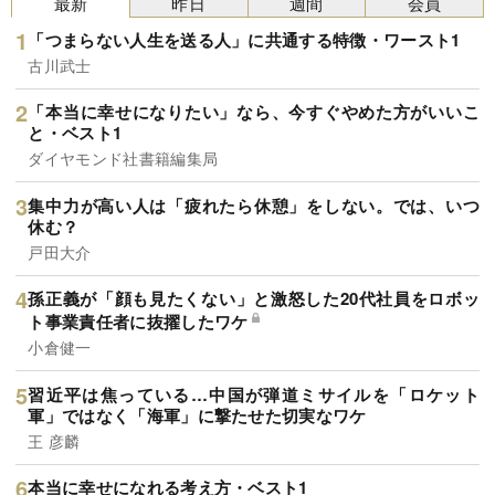
最新
昨日
週間
会員
「つまらない人生を送る人」に共通する特徴・ワースト1
古川武士
「本当に幸せになりたい」なら、今すぐやめた方がいいこ
と・ベスト1
ダイヤモンド社書籍編集局
集中力が高い人は「疲れたら休憩」をしない。では、いつ
休む？
戸田大介
孫正義が「顔も見たくない」と激怒した20代社員をロボッ
ト事業責任者に抜擢したワケ
小倉健一
習近平は焦っている…中国が弾道ミサイルを「ロケット
軍」ではなく「海軍」に撃たせた切実なワケ
王 彦麟
本当に幸せになれる考え方・ベスト1