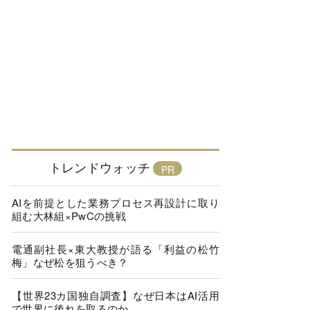
トレンドウォッチ
AIを前提とした業務プロセス再設計に取り
組む大林組×PwCの挑戦
電通副社長×東大教授が語る「利益の松竹
梅」なぜ松を狙うべき？
【世界23カ国独自調査】なぜ日本はAI活用
で世界に後れを取るのか