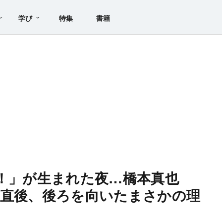
学び
特集
書籍
ー！」が生まれた夜…橋本真也
た直後、後ろを向いたまさかの理