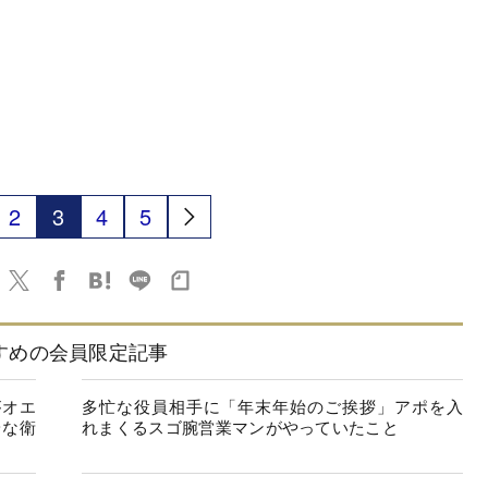
2
3
4
5
すめの会員限定記事
がオエ
多忙な役員相手に「年末年始のご挨拶」アポを入
安な衛
れまくるスゴ腕営業マンがやっていたこと