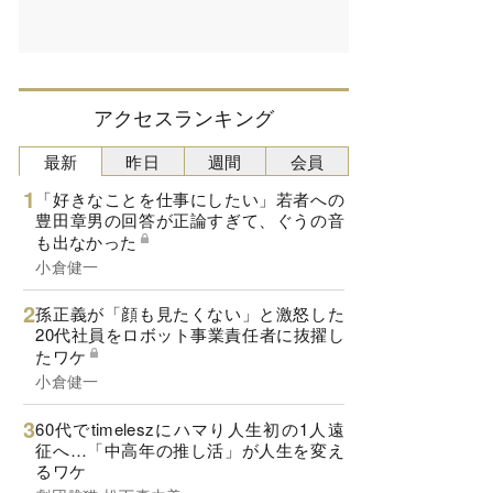
アクセスランキング
最新
昨日
週間
会員
「好きなことを仕事にしたい」若者への
豊田章男の回答が正論すぎて、ぐうの音
も出なかった
小倉健一
孫正義が「顔も見たくない」と激怒した
20代社員をロボット事業責任者に抜擢し
たワケ
小倉健一
60代でtimeleszにハマり人生初の1人遠
征へ…「中高年の推し活」が人生を変え
るワケ