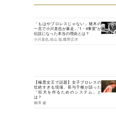
「もはやプロレスじゃない」猪木の
一言で小川直也が暴走…“1・4事変”が
伝説になった本当の理由とは？
小川直也,佐山 聡,蝶野正洋
【極悪女王で話題】女子プロレスの
壮絶すぎる現場、長与千種が語った
「狂犬を作るためのシステム」と
は？
柳澤 健