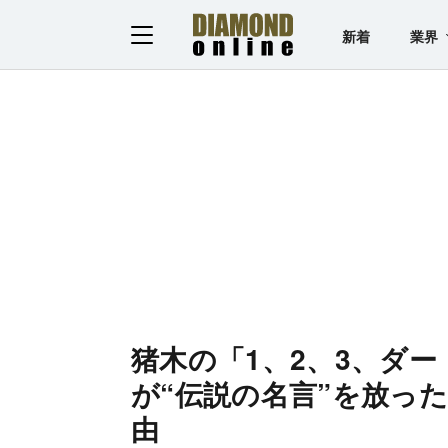
新着
業界
猪木の「1、2、3、ダ
が“伝説の名言”を放っ
由