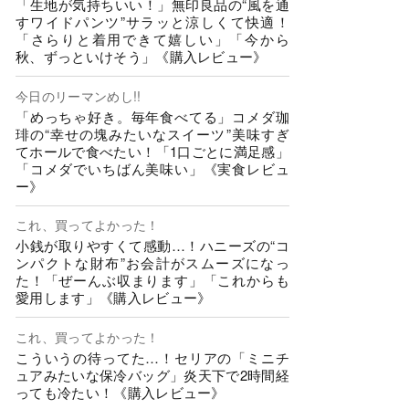
「生地が気持ちいい！」無印良品の“風を通
すワイドパンツ”サラッと涼しくて快適！
「さらりと着用できて嬉しい」「今から
秋、ずっといけそう」《購入レビュー》
今日のリーマンめし!!
「めっちゃ好き。毎年食べてる」コメダ珈
琲の“幸せの塊みたいなスイーツ”美味すぎ
てホールで食べたい！「1口ごとに満足感」
「コメダでいちばん美味い」《実食レビュ
ー》
これ、買ってよかった！
小銭が取りやすくて感動…！ハニーズの“コ
ンパクトな財布”お会計がスムーズになっ
た！「ぜーんぶ収まります」「これからも
愛用します」《購入レビュー》
これ、買ってよかった！
こういうの待ってた…！セリアの「ミニチ
ュアみたいな保冷バッグ」炎天下で2時間経
っても冷たい！《購入レビュー》