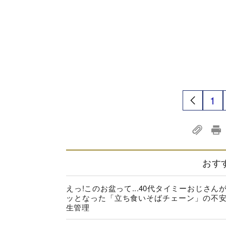
1
おす
えっ!このお盆って...40代タイミーおじさん
ッとなった「立ち食いそばチェーン」の不
生管理