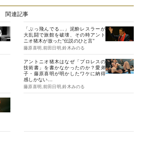
関連記事
「ぶっ飛んでる…」泥酔レスラーが
大乱闘で旅館を破壊、その時アント
ニオ猪木が放った“伝説のひと言”
藤原喜明,前田日明,鈴木みのる
アントニオ猪木はなぜ「プロレスの
技術書」を書かなかったのか？愛弟
子・藤原喜明が明かしたワケに納得
感しかない…
藤原喜明,前田日明,鈴木みのる