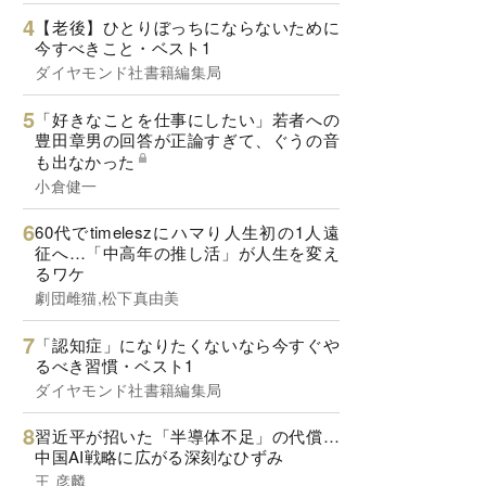
【老後】ひとりぼっちにならないために
今すべきこと・ベスト1
ダイヤモンド社書籍編集局
「好きなことを仕事にしたい」若者への
豊田章男の回答が正論すぎて、ぐうの音
も出なかった
小倉健一
60代でtimeleszにハマり人生初の1人遠
征へ…「中高年の推し活」が人生を変え
るワケ
劇団雌猫,松下真由美
「認知症」になりたくないなら今すぐや
るべき習慣・ベスト1
ダイヤモンド社書籍編集局
習近平が招いた「半導体不足」の代償…
中国AI戦略に広がる深刻なひずみ
王 彦麟