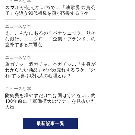
ニュースな本
スマホが使えないので…「演歌界の貴公
子」を追う90代祖母を孫が応援するワケ
ニュースな本
え、こんなにあるの？パナソニック、りそ
な銀行、ユニクロ…「企業・ブランド」の
意外すぎる共通点
ニュースな本
旅ガチャ、酒ガチャ、本ガチャ…「中身が
わからない商品」がバカ売れするワケ。“外
れ”すら喜ぶ現代人の心理とは？
ニュースな本
防衛費を増やすだけでは国は守れない…約
100年前に「軍備拡大のワナ」を見抜いた
人物
最新記事一覧