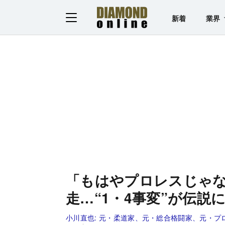
新着
業界
「もはやプロレスじゃ
走…“1・4事変”が伝
小川直也:
元・柔道家、元・総合格闘家、元・プ