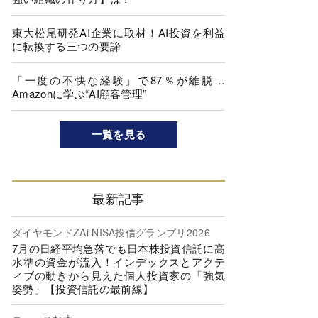
東大松尾研発AI企業に取材！AI投資を利益
に転換する三つの要諦
「一度の不快な経験」で87％が離脱…
Amazonに学ぶ“AI顧客管理”
一覧を見る
最新記事
ダイヤモンドZAi NISA投信グランプリ2026
7月の日経平均急落でも日本株投資信託に高
水準の資金が流入！インデックスとアクテ
ィブの動きから見えた個人投資家の「強気
姿勢」【投資信託の最前線】