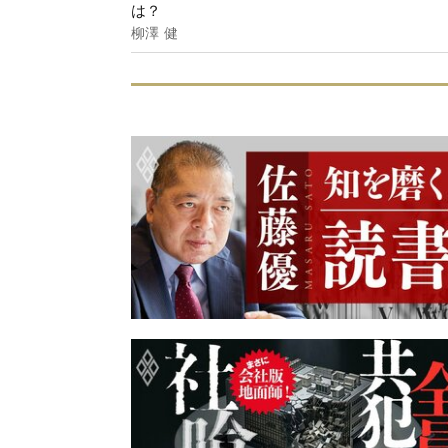
は？
柳澤 健