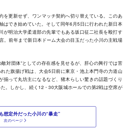
約を更新せず、ワンマッチ契約へ切り替えている。このあ
軸はでき始めていた。そして同年6月5日に行われた新日本
川が明治大学柔道部の先輩でもある坂口征二社長を殴打す
宣言。前年まで新日本ドーム大会の目玉だった小川の主戦場
の敵対団体”としての存在感を見せるが、肝心の興行では苦
行われた旗揚げ戦は、大会5日前に東京・池上本門寺の力道山
が揃って丸坊主になるなど、猪木らしい驚きの話題づくり
た。しかし、続く12・30大阪城ホールでの第2戦は空席が
も想定外だった小川の“暴走”
次のページ