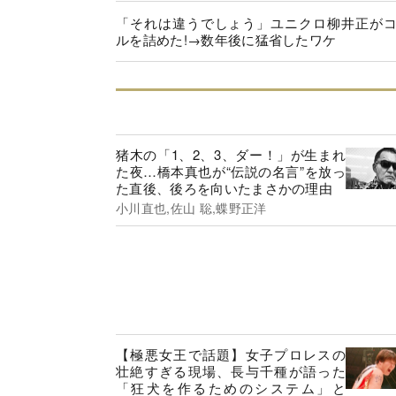
「それは違うでしょう」ユニクロ柳井正が
ルを詰めた!→数年後に猛省したワケ
猪木の「1、2、3、ダー！」が生まれ
た夜…橋本真也が“伝説の名言”を放っ
た直後、後ろを向いたまさかの理由
小川直也,佐山 聡,蝶野正洋
【極悪女王で話題】女子プロレスの
壮絶すぎる現場、長与千種が語った
「狂犬を作るためのシステム」と