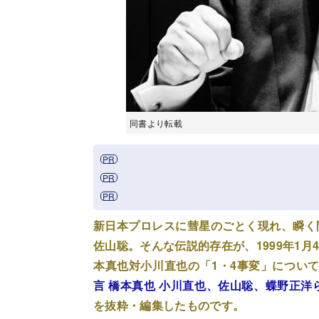
同書より転載
新日本プロレスに彗星のごとく現れ、瞬く
佐山聡。そんな伝説的存在が、1999年1
本真也対小川直也の「1・4事変」につい
言 橋本真也 小川直也、佐山聡、蝶野正洋
を抜粋・編集したものです。