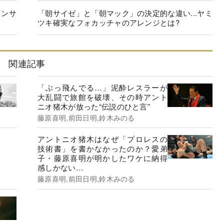
コンサ
「朝サイゼ」と「朝マック」の決定的な違い...ヤミ
ツキ確実なフォカッチャのアレンジとは?
関連記事
「ぶっ飛んでる…」泥酔レスラーが
大乱闘で旅館を破壊、その時アント
ニオ猪木が放った“伝説のひと言”
藤原喜明,前田日明,鈴木みのる
アントニオ猪木はなぜ「プロレスの
技術書」を書かなかったのか？愛弟
子・藤原喜明が明かしたワケに納得
感しかない…
藤原喜明,前田日明,鈴木みのる