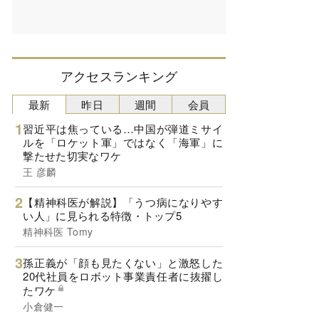
アクセスランキング
最新
昨日
週間
会員
習近平は焦っている…中国が弾道ミサイ
ルを「ロケット軍」ではなく「海軍」に
撃たせた切実なワケ
王 彦麟
【精神科医が解説】「うつ病になりやす
い人」に見られる特徴・トップ5
精神科医 Tomy
孫正義が「顔も見たくない」と激怒した
20代社員をロボット事業責任者に抜擢し
たワケ
小倉健一