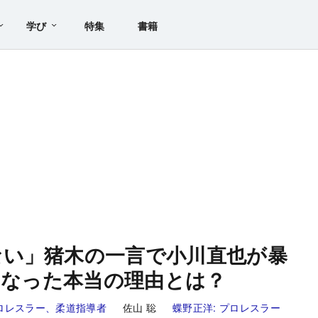
学び
特集
書籍
ない」猪木の一言で小川直也が暴
説になった本当の理由とは？
ロレスラー、柔道指導者
佐山 聡
蝶野正洋:
プロレスラー