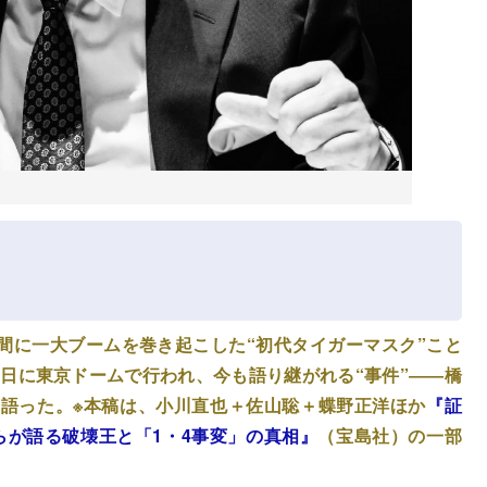
間に一大ブームを巻き起こした“初代タイガーマスク”こと
月4日に東京ドームで行われ、今も語り継がれる“事件”――橋
て語った。※本稿は、小川直也＋佐山聡＋蝶野正洋ほか
『証
らが語る破壊王と「1・4事変」の真相』
（宝島社）の一部