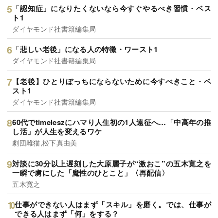
「認知症」になりたくないなら今すぐやるべき習慣・ベス
ト1
ダイヤモンド社書籍編集局
「悲しい老後」になる人の特徴・ワースト1
ダイヤモンド社書籍編集局
【老後】ひとりぼっちにならないために今すべきこと・ベ
スト1
ダイヤモンド社書籍編集局
60代でtimeleszにハマり人生初の1人遠征へ…「中高年の推
し活」が人生を変えるワケ
劇団雌猫,松下真由美
対談に30分以上遅刻した大原麗子が“激おこ”の五木寛之を
一瞬で虜にした「魔性のひとこと」〈再配信〉
五木寛之
仕事ができない人はまず「スキル」を磨く。では、仕事が
できる人はまず「何」をする？