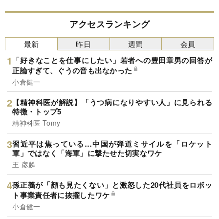
アクセスランキング
最新
昨日
週間
会員
「好きなことを仕事にしたい」若者への豊田章男の回答が
正論すぎて、ぐうの音も出なかった
小倉健一
【精神科医が解説】「うつ病になりやすい人」に見られる
特徴・トップ5
精神科医 Tomy
習近平は焦っている…中国が弾道ミサイルを「ロケット
軍」ではなく「海軍」に撃たせた切実なワケ
王 彦麟
孫正義が「顔も見たくない」と激怒した20代社員をロボッ
ト事業責任者に抜擢したワケ
小倉健一