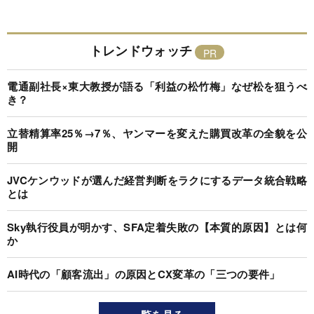
トレンドウォッチ
電通副社長×東大教授が語る「利益の松竹梅」なぜ松を狙うべ
き？
立替精算率25％→7％、ヤンマーを変えた購買改革の全貌を公
開
JVCケンウッドが選んだ経営判断をラクにするデータ統合戦略
とは
Sky執行役員が明かす、SFA定着失敗の【本質的原因】とは何
か
AI時代の「顧客流出」の原因とCX変革の「三つの要件」