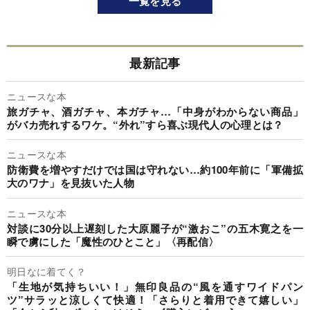
一覧を見る
最新記事
ニュースな本
旅ガチャ、酒ガチャ、本ガチャ…「中身がわからない商品」
がバカ売れするワケ。“外れ”すら喜ぶ現代人の心理とは？
ニュースな本
防衛費を増やすだけでは国は守れない…約100年前に「軍備拡
大のワナ」を見抜いた人物
ニュースな本
対談に30分以上遅刻した大原麗子が“激おこ”の五木寛之を一
瞬で虜にした「魔性のひとこと」〈再配信〉
明日なに着てく？
「生地が気持ちいい！」無印良品の“風を通すワイドパン
ツ”サラッと涼しくて快適！「さらりと着用できて嬉しい」