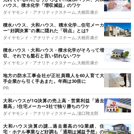
ハウス、積水化学「増収減益」のワケ
ダイヤモンド・アナリティクスチーム,大根田康介
積水ハウス、大和ハウス、積水化学...住宅メーカ
ー“好調決算”の裏に隠れた「弱点」とは?
ダイヤモンド・アナリティクスチーム,大根田康介
積水ハウス・大和ハウス・積水化学がそろって増
収、それでも盤石と言い切れないワケ
ダイヤモンド・アナリティクスチーム,大根田康介
地方の防水工事会社が正社員職人を60人育て大
手企業から引く手あまた。年商は30倍に
PR
大和ハウスが1Q決算の売上高・営業利益「過去
最高」!住宅メーカー3社で独り勝ちのワケ
ダイヤモンド・アナリティクスチーム,濵口翔太郎
大和ハウス決算の謎...過去最高の1Q業績、住
宅・ホテル事業など好調も「通期は減益予想」の