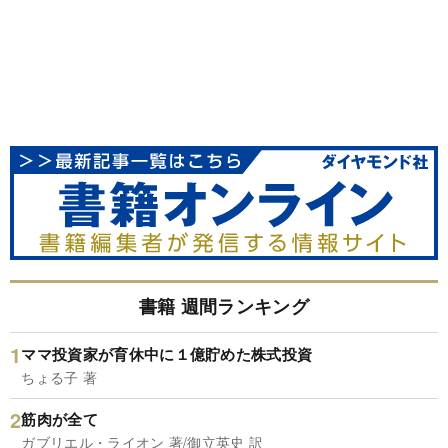
書籍 週間ランキング
ママ投資家が育休中に１億貯めた株式投資
ちょる子 著
筋肉が全て
ガブリエル・ライオン 著/御立英史 訳