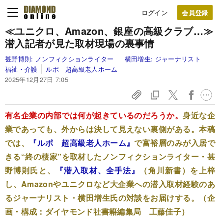
ログイン
≪ユニクロ、Amazon、銀座の高級クラブ…≫
潜入記者が見た取材現場の裏事情
甚野博則:
ノンフィクションライター
横田増生:
ジャーナリスト
福祉・介護
ルポ 超高級老人ホーム
2025年12月27日 7:05
有名企業の内部では何が起きているのだろうか。
身近な企
業であっても、外からは決して見えない裏側がある。本稿
では、
『ルポ 超高級老人ホーム』
で富裕層のみが入居で
きる“終の棲家”を取材したノンフィクションライター・甚
野博則氏と、
『潜入取材、全手法』
（角川新書）を上梓
し、Amazonやユニクロなど大企業への潜入取材経験のあ
るジャーナリスト・横田増生氏の対談をお届けする。（企
画・構成：ダイヤモンド社書籍編集局 工藤佳子）