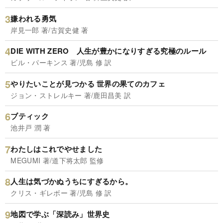
嫌われる勇気
岸見一郎 著/古賀史健 著
DIE WITH ZERO 人生が豊かになりすぎる究極のルール
ビル・パーキンス 著/児島 修 訳
やりたいことが見つかる 世界の果てのカフェ
ジョン・ストレルキー 著/鹿田昌美 訳
ブティック
池井戸 潤 著
わたしはこれでやせました
MEGUMI 著/道下将太郎 監修
人生は気づかぬうちにすぎるから。
クリス・ギレボー 著/児島 修 訳
地図で学ぶ「深読み」世界史