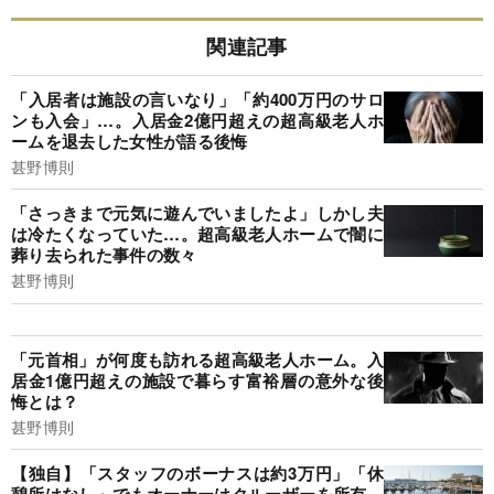
関連記事
「入居者は施設の言いなり」「約400万円のサロ
ンも入会」…。入居金2億円超えの超高級老人ホ
ームを退去した女性が語る後悔
甚野博則
「さっきまで元気に遊んでいましたよ」しかし夫
は冷たくなっていた…。超高級老人ホームで闇に
葬り去られた事件の数々
甚野博則
「元首相」が何度も訪れる超高級老人ホーム。入
居金1億円超えの施設で暮らす富裕層の意外な後
悔とは？
甚野博則
【独自】「スタッフのボーナスは約3万円」「休