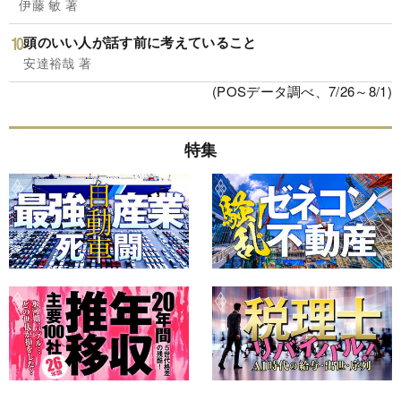
伊藤 敏 著
頭のいい人が話す前に考えていること
安達裕哉 著
(POSデータ調べ、7/26～8/1)
特集