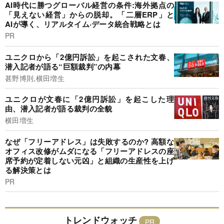
AI時代に勝つグローバル経営の条件:海外拠点の
「見えない経営」からの脱却。「二層ERP」と
AIが導く、リアルタイム·データ統合戦略とは
PR
ユニクロから「2億円訴訟」を起こされた文春、
潜入記者が語る“巨額裁判”の内幕
甚野博則,横田増生
ユニクロが文春に「2億円訴訟」を起こした理
由、潜入記者が語る裁判の全貌
横田増生
なぜ「フリーアドレス」は失敗するのか? 高額な
オフィス改修がムダになる「フリーアドレスの座
席予約が定着しない元凶」と組織の生産性を上げ
る解決策とは
PR
トレンドウォッチ