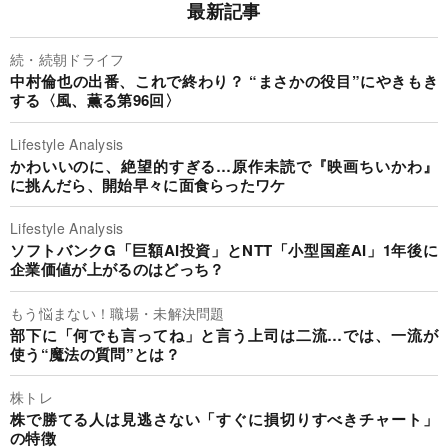
最新記事
続・続朝ドライフ
中村倫也の出番、これで終わり？ “まさかの役目”にやきもき
する〈風、薫る第96回〉
Lifestyle Analysis
かわいいのに、絶望的すぎる…原作未読で『映画ちいかわ』
に挑んだら、開始早々に面食らったワケ
Lifestyle Analysis
ソフトバンクG「巨額AI投資」とNTT「小型国産AI」1年後に
企業価値が上がるのはどっち？
もう悩まない！職場・未解決問題
部下に「何でも言ってね」と言う上司は二流…では、一流が
使う“魔法の質問”とは？
株トレ
株で勝てる人は見逃さない「すぐに損切りすべきチャート」
の特徴