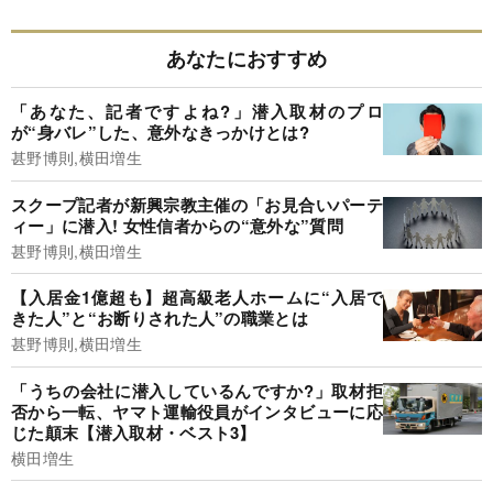
あなたにおすすめ
「あなた、記者ですよね?」潜入取材のプロ
が“身バレ”した、意外なきっかけとは?
甚野博則,横田増生
スクープ記者が新興宗教主催の「お見合いパーテ
ィー」に潜入! 女性信者からの“意外な”質問
甚野博則,横田増生
【入居金1億超も】超高級老人ホームに“入居で
きた人”と“お断りされた人”の職業とは
甚野博則,横田増生
「うちの会社に潜入しているんですか?」取材拒
否から一転、ヤマト運輸役員がインタビューに応
じた顛末【潜入取材・ベスト3】
横田増生