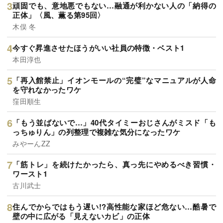
頑固でも、意地悪でもない…融通が利かない人の「納得の
正体」〈風、薫る第95回〉
木俣 冬
今すぐ昇進させたほうがいい社員の特徴・ベスト1
本田淳也
「再入館禁止」イオンモールの“完璧”なマニュアルが人命
を守れなかったワケ
窪田順生
「もう並ばないで…」40代タイミーおじさんがミスド「も
っちゅりん」の列整理で複雑な気分になったワケ
みやーんZZ
「筋トレ」を続けたかったら、真っ先にやめるべき習慣・
ワースト1
古川武士
住んでからではもう遅い!?高性能な家ほど危ない…酷暑で
壁の中に広がる「見えないカビ」の正体