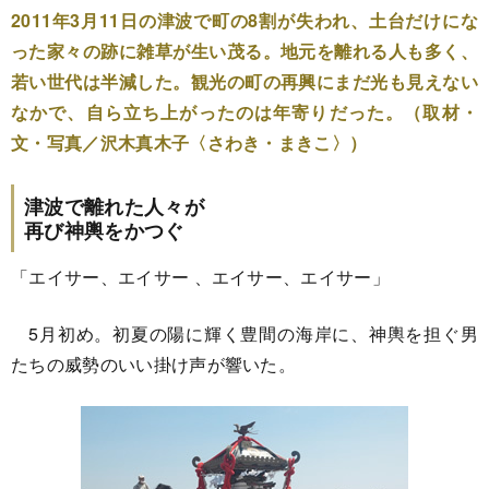
2011年3月11日の津波で町の8割が失われ、土台だけにな
った家々の跡に雑草が生い茂る。地元を離れる人も多く、
若い世代は半減した。観光の町の再興にまだ光も見えない
なかで、自ら立ち上がったのは年寄りだった。（取材・
文・写真／沢木真木子〈さわき・まきこ〉）
津波で離れた人々が
再び神輿をかつぐ
「エイサー、エイサー 、エイサー、エイサー」
5月初め。初夏の陽に輝く豊間の海岸に、神輿を担ぐ男
たちの威勢のいい掛け声が響いた。