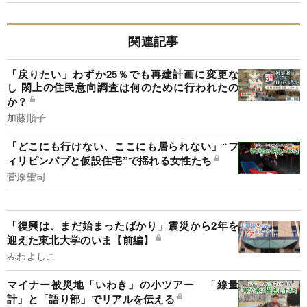
関連記事
「戻りたい」わずか25％でも再建計画に変更な
し 閖上の住民意向調査は何のために行われたの
か？
加藤順子
「どこにも行けない、ここにも居られない」“フ
ィリピンパブと仮設住宅”で揺れる女性たち
菅原聖司
「復興は、まだ始まったばかり」震災から2年を
迎えた東北大学のいま【前編】
みわよしこ
マイナー被災地「いわき」の小ツアー 「線量
計」と「語り部」でリアルを伝える