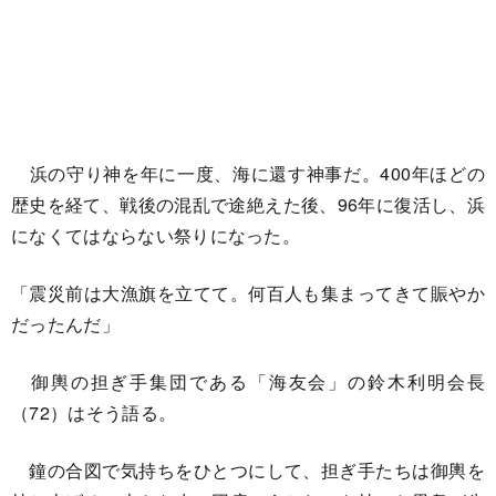
浜の守り神を年に一度、海に還す神事だ。400年ほどの
歴史を経て、戦後の混乱で途絶えた後、96年に復活し、浜
になくてはならない祭りになった。
「震災前は大漁旗を立てて。何百人も集まってきて賑やか
だったんだ」
御輿の担ぎ手集団である「海友会」の鈴木利明会長
（72）はそう語る。
鐘の合図で気持ちをひとつにして、担ぎ手たちは御輿を