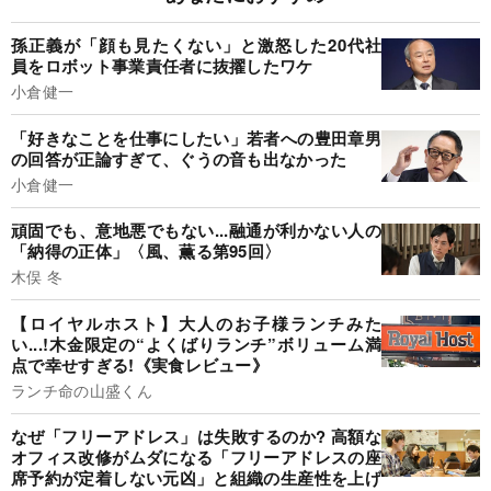
孫正義が「顔も見たくない」と激怒した20代社
員をロボット事業責任者に抜擢したワケ
小倉健一
「好きなことを仕事にしたい」若者への豊田章男
の回答が正論すぎて、ぐうの音も出なかった
小倉健一
頑固でも、意地悪でもない...融通が利かない人の
「納得の正体」〈風、薫る第95回〉
木俣 冬
【ロイヤルホスト】大人のお子様ランチみた
い...!木金限定の“よくばりランチ”ボリューム満
点で幸せすぎる!《実食レビュー》
ランチ命の山盛くん
なぜ「フリーアドレス」は失敗するのか? 高額な
オフィス改修がムダになる「フリーアドレスの座
席予約が定着しない元凶」と組織の生産性を上げ