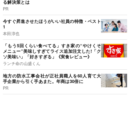
る解決策とは
PR
今すぐ昇進させたほうがいい社員の特徴・ベスト
1
本田淳也
「もう5回くらい食べてる」すき家の“やけくそ
メニュー”美味しすぎてライス追加注文した!「ク
ソ美味い」「好きすぎる」《実食レビュー》
ランチ命の山盛くん
地方の防水工事会社が正社員職人を60人育て大
手企業から引く手あまた。年商は30倍に
PR