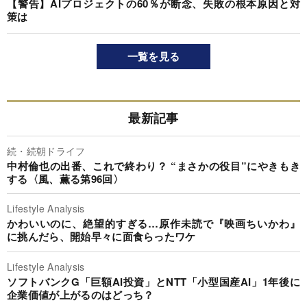
【警告】AIプロジェクトの60％が断念、失敗の根本原因と対
策は
一覧を見る
最新記事
続・続朝ドライフ
中村倫也の出番、これで終わり？ “まさかの役目”にやきもき
する〈風、薫る第96回〉
Lifestyle Analysis
かわいいのに、絶望的すぎる…原作未読で『映画ちいかわ』
に挑んだら、開始早々に面食らったワケ
Lifestyle Analysis
ソフトバンクG「巨額AI投資」とNTT「小型国産AI」1年後に
企業価値が上がるのはどっち？