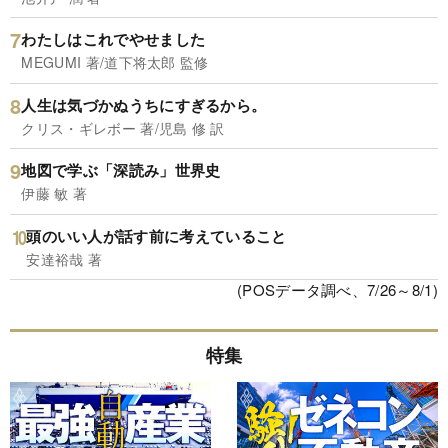
わたしはこれでやせました
MEGUMI 著/道下将太郎 監修
人生は気づかぬうちにすぎるから。
クリス・ギレボー 著/児島 修 訳
地図で学ぶ「深読み」世界史
伊藤 敏 著
頭のいい人が話す前に考えていること
安達裕哉 著
(POSデータ調べ、7/26～8/1)
特集