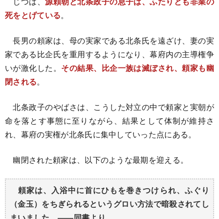
じつは、
源頼朝と北条政子の息子は、ふたりとも非業の
死をとげている
。
長男の頼家は、母の実家である北条氏を遠ざけ、妻の実
家である比企氏を重用するようになり、幕府内の主導権争
いが激化した。
その結果、比企一族は滅ぼされ、頼家も幽
閉される
。
北条政子のやばさは、こうした対立の中で頼家と実朝が
命を落とす事態に至りながら、結果として体制が維持さ
れ、幕府の実権が北条氏に集中していった点にある。
幽閉された頼家は、以下のような最期を迎える。
頼家は、入浴中に首にひもを巻きつけられ、ふぐり
（金玉）をちぎられるというグロい方法で暗殺されてし
まいました。――同書より