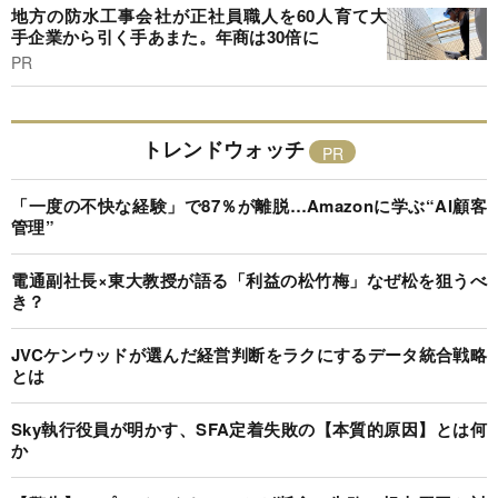
地方の防水工事会社が正社員職人を60人育て大
手企業から引く手あまた。年商は30倍に
PR
トレンドウォッチ
「一度の不快な経験」で87％が離脱…Amazonに学ぶ“AI顧客
管理”
電通副社長×東大教授が語る「利益の松竹梅」なぜ松を狙うべ
き？
JVCケンウッドが選んだ経営判断をラクにするデータ統合戦略
とは
Sky執行役員が明かす、SFA定着失敗の【本質的原因】とは何
か