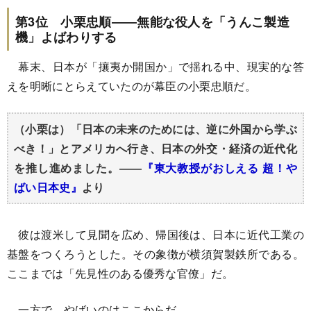
第3位 小栗忠順――無能な役人を「うんこ製造
機」よばわりする
幕末、日本が「攘夷か開国か」で揺れる中、現実的な答
えを明晰にとらえていたのが幕臣の小栗忠順だ。
（小栗は）「日本の未来のためには、逆に外国から学ぶ
べき！」とアメリカへ行き、日本の外交・経済の近代化
を推し進めました。――
『東大教授がおしえる 超！や
ばい日本史』
より
彼は
渡米して見聞を広め、帰国後は、日本に近代工業の
基盤をつくろうとした。その象徴が横須賀製鉄所である。
ここまでは「先見性のある優秀な官僚」だ。
一方で、やばいのはここからだ。