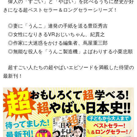
偉人の「すごい」と「やばい」を比べるうちに歴史が好
きになる超ベストセラー＆ロングセラーシリーズ！
◎妻に「うんこ」連発の手紙を送る豊臣秀吉
◎女性になりきるVRおじいちゃん、紀貫之
◎作家に大迷惑をかける編集者、蔦屋重三郎
◎無能な役人を「うんこ製造機」よばわりする小栗忠順
超すごい人たちの超やばいエピソードを満載した待望の
最新刊！