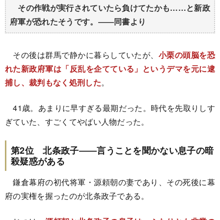
その作戦が実行されていたら負けてたかも……と新政
府軍が恐れたそうです。――同書より
その後は群馬で静かに暮らしていたが、
小栗の頭脳を恐
れた新政府軍は「反乱を企てている」というデマを元に逮
捕し、裁判もなく処刑した
。
41歳。あまりに早すぎる最期だった。時代を先取りしす
ぎていた、すごくてやばい人物だった。
第2位 北条政子――言うことを聞かない息子の暗
殺疑惑がある
鎌倉幕府の初代将軍・源頼朝の妻であり、その死後に幕
府の実権を握ったのが北条政子である。