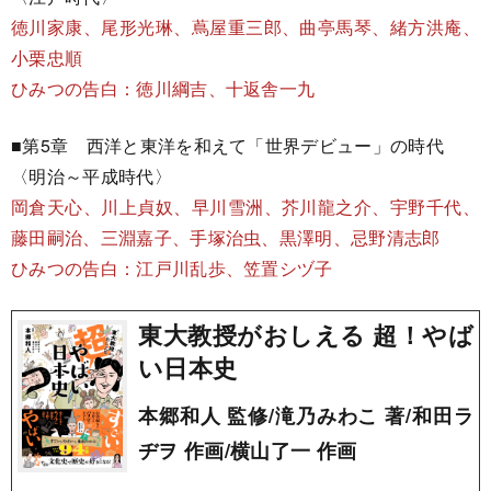
徳川家康、尾形光琳、蔦屋重三郎、曲亭馬琴、緒方洪庵、
小栗忠順
ひみつの告白：徳川綱吉、十返舎一九
■第5章 西洋と東洋を和えて「世界デビュー」の時代
〈明治～平成時代〉
岡倉天心、川上貞奴、早川雪洲、芥川龍之介、宇野千代、
藤田嗣治、三淵嘉子、手塚治虫、黒澤明、忌野清志郎
ひみつの告白：江戸川乱歩、笠置シヅ子
東大教授がおしえる 超！やば
い日本史
本郷和人 監修/滝乃みわこ 著/和田ラ
ヂヲ 作画/横山了一 作画