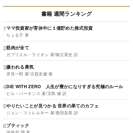
書籍 週間ランキング
ママ投資家が育休中に１億貯めた株式投資
ちょる子 著
筋肉が全て
ガブリエル・ライオン 著/御立英史 訳
嫌われる勇気
岸見一郎 著/古賀史健 著
DIE WITH ZERO 人生が豊かになりすぎる究極のルール
ビル・パーキンス 著/児島 修 訳
やりたいことが見つかる 世界の果てのカフェ
ジョン・ストレルキー 著/鹿田昌美 訳
ブティック
池井戸 潤 著