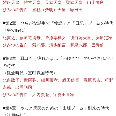
雄略天皇、推古天皇、天武天皇、聖武天皇、山上憶良
ひみつの告白：皇極（斉明）天皇、額田王
■第2章 ひらがな誕生で「物語」と「日記」ブームの時代
〈平安時代〉
紀貫之、藤原道綱母、菅原孝標女、後白河天皇、藤原定家
ひみつの告白：紫式部、清少納言、和泉式部、巴御前
■第3章 戦はもう疲れたよ…「わびさび」でいやされたい
の時代
〈鎌倉時代～室町戦国時代〉
北条政子、世阿弥、細川藤孝、織田信長、豊臣秀吉、狩野
永徳、出雲阿国
ひみつの告白：大内義隆、宇喜田直家
■第4章 やっと庶民のための「出版ブーム」到来の時代
〈江戸時代〉