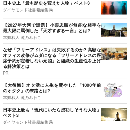
日本史上「最も歴史を変えた人物」ベスト3
ダイヤモンド社書籍編集局
【2027年大河で話題】小栗忠順が無能な相手を
最大限に罵倒した「天才すぎる一言」とは?
本郷和人,滝乃みわこ
なぜ「フリーアドレス」は失敗するのか? 高額な
オフィス改修がムダになる「フリーアドレスの座
席予約が定着しない元凶」と組織の生産性を上げ
る解決策とは
PR
【大後悔】オタ活に人生を費やした「1000年前
のオタク」の末路とは?
本郷和人,滝乃みわこ
日本史上最も「現代にいたら成功しそうな人物」
ベスト3
ダイヤモンド社書籍編集局