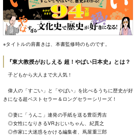
※タイトルの肩書きは、本書監修時のものです。
『東大教授がおしえる 超！やばい日本史』とは？
子どもから大人まで大人気！
偉人の「すごい」と「やばい」を比べるうちに歴史が好
きになる超ベストセラー＆ロングセラーシリーズ！
◎妻に「うんこ」連発の手紙を送る豊臣秀吉
◎女性になりきるVRおじいちゃん、紀貫之
◎作家に大迷惑をかける編集者、蔦屋重三郎