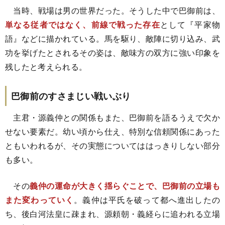
当時、戦場は男の世界だった。そうした中で巴御前は、
単なる従者ではなく、前線で戦った存在
として『平家物
語』などに描かれている。馬を駆り、敵陣に切り込み、武
功を挙げたとされるその姿は、敵味方の双方に強い印象を
残したと考えられる。
巴御前のすさまじい戦いぶり
主君・源義仲との関係もまた、巴御前を語るうえで欠か
せない要素だ。幼い頃から仕え、特別な信頼関係にあった
ともいわれるが、その実態についてははっきりしない部分
も多い。
その
義仲の運命が大きく揺らぐことで、巴御前の立場も
また変わっていく
。義仲は平氏を破って都へ進出したの
ち、後白河法皇に疎まれ、源頼朝・義経らに追われる立場