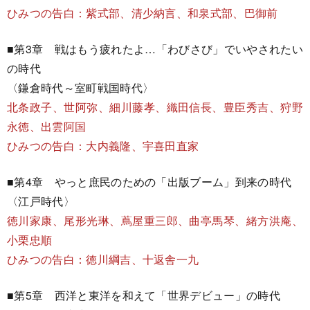
ひみつの告白：紫式部、清少納言、和泉式部、巴御前
■第3章 戦はもう疲れたよ…「わびさび」でいやされたい
の時代
〈鎌倉時代～室町戦国時代〉
北条政子、世阿弥、細川藤孝、織田信長、豊臣秀吉、狩野
永徳、出雲阿国
ひみつの告白：大内義隆、宇喜田直家
■第4章 やっと庶民のための「出版ブーム」到来の時代
〈江戸時代〉
徳川家康、尾形光琳、蔦屋重三郎、曲亭馬琴、緒方洪庵、
小栗忠順
ひみつの告白：徳川綱吉、十返舎一九
■第5章 西洋と東洋を和えて「世界デビュー」の時代