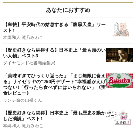
あなたにおすすめ
【卑怯】平安時代の姑息すぎる「腹黒天皇」ワー
スト1
本郷和人,滝乃みわこ
【歴史好きなら納得する】日本史上「最も頭のい
い人物」ベスト3
ダイヤモンド社書籍編集局
「美味すぎてひっくり返った」「まじ無限に食え
る」サイゼリヤの“250円デザート”幸福感がえげ
つない!「行ったら食べずにはいられない」《実
食レビュー》
ランチ命の山盛くん
【歴史好きなら納得】日本史上「最も歴史を動か
した演説」ベスト1
本郷和人,滝乃みわこ