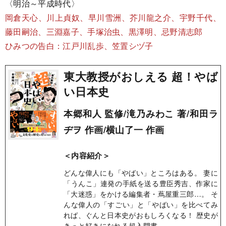
〈明治～平成時代〉
岡倉天心、川上貞奴、早川雪洲、芥川龍之介、宇野千代、
藤田嗣治、三淵嘉子、手塚治虫、黒澤明、忌野清志郎
ひみつの告白：江戸川乱歩、笠置シヅ子
東大教授がおしえる 超！やば
い日本史
本郷和人 監修/滝乃みわこ 著/和田ラ
ヂヲ 作画/横山了一 作画
＜内容紹介＞
どんな偉人にも「やばい」ところはある。 妻に
「うんこ」連発の手紙を送る豊臣秀吉、作家に
「大迷惑」をかける編集者・蔦屋重三郎…。 そ
んな偉人の「すごい」と「やばい」を比べてみ
れば、ぐんと日本史がおもしろくなる！ 歴史が
きっと好きになれる超入門書。