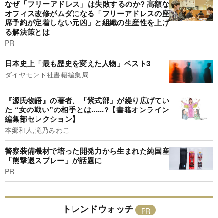
なぜ「フリーアドレス」は失敗するのか? 高額な
オフィス改修がムダになる「フリーアドレスの座
席予約が定着しない元凶」と組織の生産性を上げ
る解決策とは
PR
日本史上「最も歴史を変えた人物」ベスト3
ダイヤモンド社書籍編集局
『源氏物語』の著者、「紫式部」が繰り広げてい
た “女の戦い”の相手とは......?【書籍オンライン
編集部セレクション】
本郷和人,滝乃みわこ
警察装備機材で培った開発力から生まれた純国産
「熊撃退スプレー」が話題に
PR
トレンドウォッチ