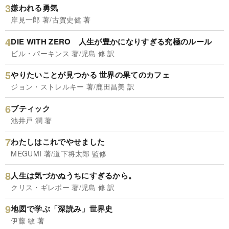
嫌われる勇気
岸見一郎 著/古賀史健 著
DIE WITH ZERO 人生が豊かになりすぎる究極のルール
ビル・パーキンス 著/児島 修 訳
やりたいことが見つかる 世界の果てのカフェ
ジョン・ストレルキー 著/鹿田昌美 訳
ブティック
池井戸 潤 著
わたしはこれでやせました
MEGUMI 著/道下将太郎 監修
人生は気づかぬうちにすぎるから。
クリス・ギレボー 著/児島 修 訳
地図で学ぶ「深読み」世界史
伊藤 敏 著