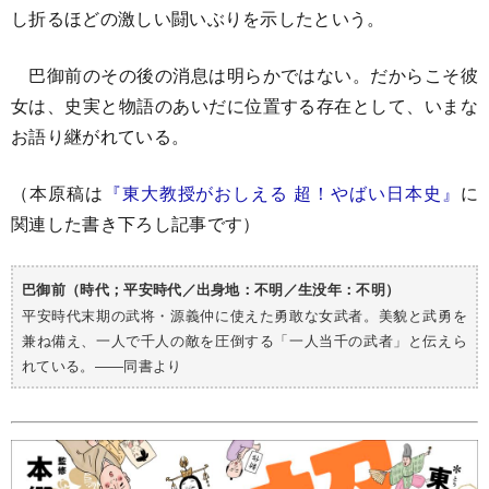
し折るほどの激しい闘いぶりを示したという。
巴御前のその後の消息は明らかではない。だからこそ彼
女は、史実と物語のあいだに位置する存在として、いまな
お語り継がれている。
（本原稿は
『東大教授がおしえる 超！やばい日本史』
に
関連した書き下ろし記事です）
巴御前（時代；平安時代／出身地：不明／生没年：不明）
平安時代末期の武将・源義仲に使えた勇敢な女武者。美貌と武勇を
兼ね備え、一人で千人の敵を圧倒する「一人当千の武者」と伝えら
れている。――同書より