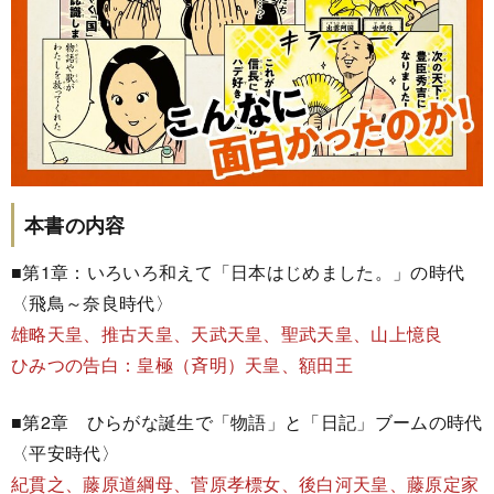
本書の内容
■第1章：いろいろ和えて「日本はじめました。」の時代
〈飛鳥～奈良時代〉
雄略天皇、推古天皇、天武天皇、聖武天皇、山上憶良
ひみつの告白：皇極（斉明）天皇、額田王
■第2章 ひらがな誕生で「物語」と「日記」ブームの時代
〈平安時代〉
紀貫之、藤原道綱母、菅原孝標女、後白河天皇、藤原定家