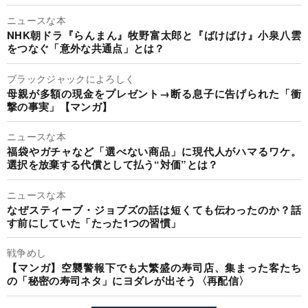
ニュースな本
NHK朝ドラ『らんまん』牧野富太郎と『ばけばけ』小泉八雲
をつなぐ「意外な共通点」とは？
ブラックジャックによろしく
母親が多額の現金をプレゼント→断る息子に告げられた「衝
撃の事実」【マンガ】
ニュースな本
福袋やガチャなど「選べない商品」に現代人がハマるワケ。
選択を放棄する代償として払う“対価”とは？
ニュースな本
なぜスティーブ・ジョブズの話は短くても伝わったのか？話
す前にしていた「たった1つの習慣」
戦争めし
【マンガ】空襲警報下でも大繁盛の寿司店、集まった客たち
の「秘密の寿司ネタ」にヨダレが出そう〈再配信〉