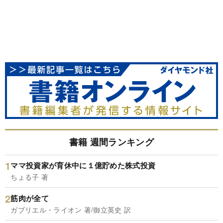
書籍 週間ランキング
ママ投資家が育休中に１億貯めた株式投資
ちょる子 著
筋肉が全て
ガブリエル・ライオン 著/御立英史 訳