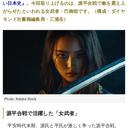
い日本史』
。今回取り上げるのは、源平合戦で敵を震え上
がらせたといわれる女武者・巴御前です。（構成：ダイヤ
モンド社書籍編集局・三浦岳）
Photo: Adobe Stock
源平合戦で活躍した「女武者」
平安時代末期、源氏と平氏が激しく争った源平合戦。